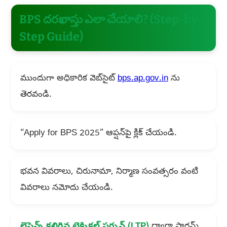
BPS దరఖాస్తు ఎలా చేయాలి? (Step-by-
Step Guide)
ముందుగా అధికారిక వెబ్‌సైట్
bps.ap.gov.in
ను
తెరవండి.
“Apply for BPS 2025” ఆప్షన్‌పై క్లిక్ చేయండి.
భవన వివరాలు, చిరునామా, నిర్మాణ సంవత్సరం వంటి
వివరాలు నమోదు చేయండి.
లైసెన్స్ కలిగిన టెక్నికల్ పర్సన్ (LTP)
ద్వారా ఫారమ్‌