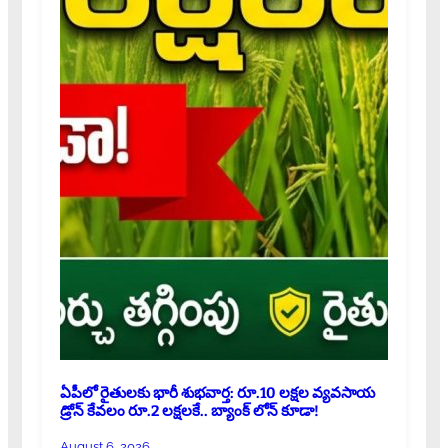
ఏపీలో రైతులకు భారీ శుభవార్త: రూ.10 లక్షల వ్యవసాయ
డ్రోన్ కేవలం రూ.2 లక్షలకే.. బ్యాంక్ లోన్ కూడా!
August 6, 2026