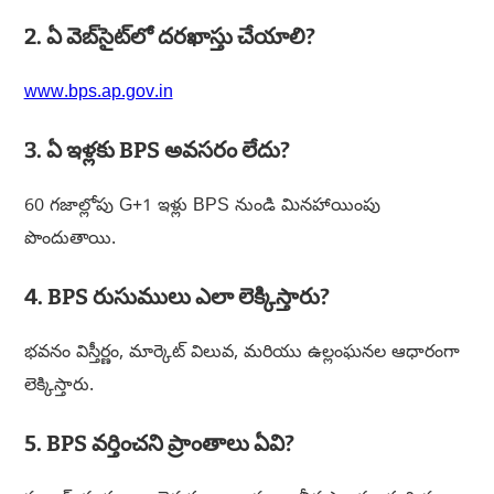
2. ఏ వెబ్‌సైట్‌లో దరఖాస్తు చేయాలి?
www.bps.ap.gov.in
3. ఏ ఇళ్లకు BPS అవసరం లేదు?
60 గజాల్లోపు G+1 ఇళ్లు BPS నుండి మినహాయింపు
పొందుతాయి.
4. BPS రుసుములు ఎలా లెక్కిస్తారు?
భవనం విస్తీర్ణం, మార్కెట్ విలువ, మరియు ఉల్లంఘనల ఆధారంగా
లెక్కిస్తారు.
5. BPS వర్తించని ప్రాంతాలు ఏవి?