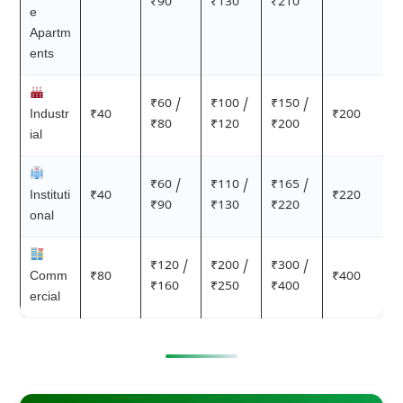
₹90
₹130
₹210
e
Apartm
ents
₹60 /
₹100 /
₹150 /
Industr
₹40
₹200
₹80
₹120
₹200
ial
₹60 /
₹110 /
₹165 /
Instituti
₹40
₹220
₹90
₹130
₹220
onal
₹120 /
₹200 /
₹300 /
Comm
₹80
₹400
₹160
₹250
₹400
ercial