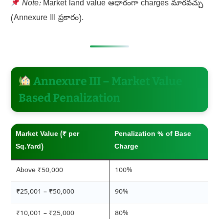
Note:
Market land value ఆధారంగా charges మారవచ్చు
(Annexure III ప్రకారం).
Annexure III – Market Value
Based Penalization
Market Value (₹ per
Penalization % of Base
Sq.Yard)
Charge
Above ₹50,000
100%
₹25,001 – ₹50,000
90%
₹10,001 – ₹25,000
80%