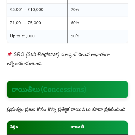
₹5,001 – ₹10,000
70%
₹1,001 – ₹5,000
60%
Up to ₹1,000
50%
SRO (Sub-Registrar) మార్కెట్ విలువ ఆధారంగా
లెక్కించబడుతుంది.
రాయితీలు (Concessions)
ప్రభుత్వం ప్రజల కోసం కొన్ని ప్రత్యేక రాయితీలు కూడా ప్రకటించింది:
వర్గం
రాయితీ