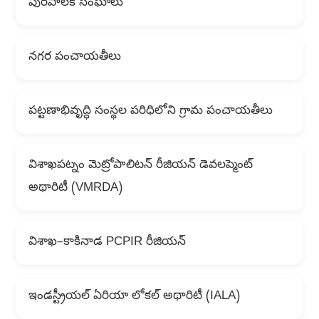
పురపాలక సంఘాలు
నగర పంచాయతీలు
పట్టణాభివృద్ధి సంస్థల పరిధిలోని గ్రామ పంచాయతీలు
విశాఖపట్నం మెట్రోపాలిటన్ రీజియన్ డెవలప్మెంట్
అథారిటీ (VMRDA)
విశాఖ–కాకినాడ PCPIR రీజియన్
ఇండస్ట్రీయల్ ఏరియా లోకల్ అథారిటీ (IALA)