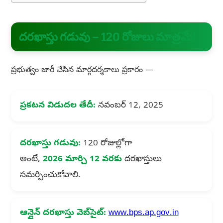
దరఖాస్తు గడువు – 120 రోజులు మాత్రమే!
ప్రభుత్వం జారీ చేసిన మార్గదర్శకాలు ప్రకారం —
ప్రకటన విడుదల తేదీ:
నవంబర్ 12, 2025
దరఖాస్తు గడువు:
120 రోజుల్లోగా
అంటే,
2026 మార్చి 12 వరకు
దరఖాస్తులు
సమర్పించుకోవాలి.
ఆన్లైన్ దరఖాస్తు వెబ్‌సైట్:
www.bps.ap.gov.in