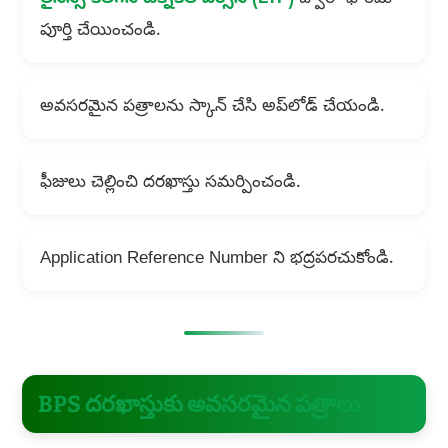
పూర్తి చేయించండి.
అవసరమైన పత్రాలను స్కాన్ చేసి అప్‌లోడ్ చేయండి.
ఫీజులు చెల్లించి దరఖాస్తు సమర్పించండి.
Application Reference Number ని భద్రపరచుకోండి.
BPS దరఖాస్తుకు అవసరమైన పత్రాలు