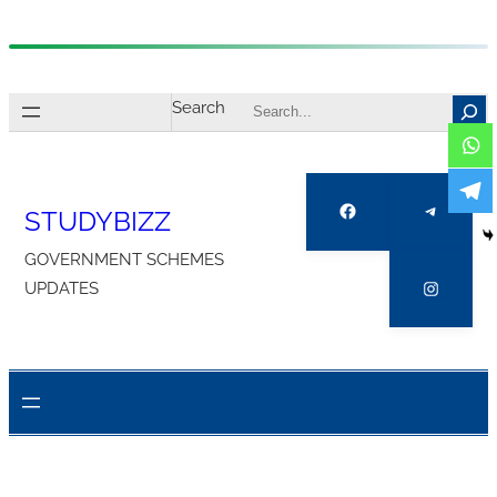
Skip
to
Search
content
Facebook
Telegra
STUDYBIZZ
GOVERNMENT SCHEMES
Instagr
UPDATES