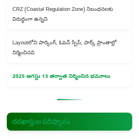
CRZ (Coastal Regulation Zone) నిబంధనలకు
విరుద్ధంగా ఉన్నవి
Layout‌లోని పార్కింగ్, ఓపెన్ స్పేస్, పార్క్ ప్రాంతాల్లో
నిర్మించినవి
2025 ఆగస్టు 13 తర్వాత నిర్మించిన భవనాలు
దరఖాస్తుల పరిష్కారం