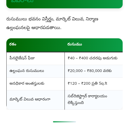
వివరాలు
రుసుములు భవనం విస్తీర్ణం, మార్కెట్ విలువ, నిర్మాణ
ఉల్లంఘనలపై ఆధారపడతాయి.
రకం
రుసుము
పీనలైజేషన్ ఫీజు
₹40 – ₹400 చదరపు అడుగుకు
ఉల్లంఘన రుసుములు
₹20,000 – ₹80,000 వరకు
అనధికార అంతస్తులకు
₹120 – ₹200 ప్రతి Sq.ft
సబ్‌రిజిస్ట్రార్ కార్యాలయం
మార్కెట్ విలువ ఆధారంగా
లెక్కిస్తుంది