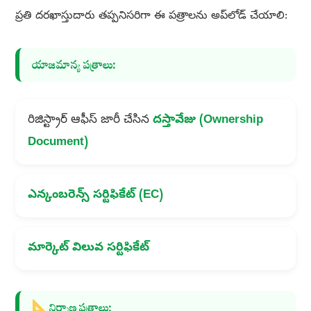
ప్రతి దరఖాస్తుదారు తప్పనిసరిగా ఈ పత్రాలను అప్‌లోడ్ చేయాలి:
యాజమాన్య పత్రాలు:
రిజిస్ట్రార్ ఆఫీస్ జారీ చేసిన
దస్తావేజు (Ownership
Document)
ఎన్కంబరెన్స్ సర్టిఫికేట్ (EC)
మార్కెట్ విలువ సర్టిఫికేట్
నిర్మాణ పత్రాలు: