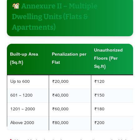
Annexure II – Multiple
Dwelling Units (Flats &
Apartments)
Unauthorized
Built-up Area
Penalization per
Floors (Per
(Sq.ft)
Flat
Sq.ft)
Up to 600
₹20,000
₹120
601 – 1200
₹40,000
₹150
1201 – 2000
₹60,000
₹180
Above 2000
₹80,000
₹200