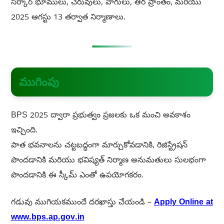
సర్కార్ భూములు, చెరువులు, వాగులు, తీర ప్రాంతం, మరియు
2025 ఆగస్టు 13 తర్వాత నిర్మాణాలు.
ముగింపు
BPS 2025 ద్వారా ప్రభుత్వం ప్రజలకు ఒక మంచి అవకాశం
ఇచ్చింది.
పాత భవనాలను చట్టబద్ధంగా మార్చుకోవడానికి, రిజిస్ట్రేషన్
పొందడానికి మరియు భవిష్యత్‌ నిర్మాణ అనుమతులు సులభంగా
పొందడానికి ఈ స్కీమ్ ఎంతో ఉపయోగకరం.
గడువు ముగియకముందే దరఖాస్తు చేయండి –
Apply Online at
www.bps.ap.gov.in