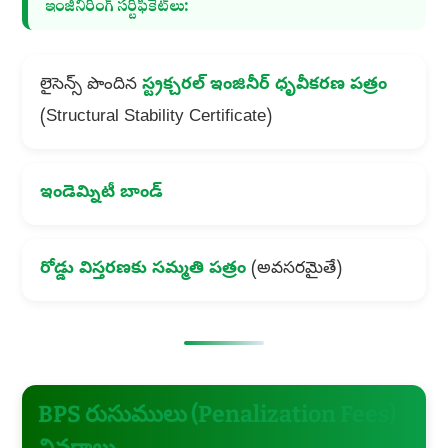
ఇంజినీరింగ్ సర్టిఫికేట్‌లు:
లైసెన్స్ పొందిన
స్ట్రక్చరల్ ఇంజినీర్ ధృవీకరణ పత్రం
(Structural Stability Certificate)
ఇండెమ్నిటీ బాండ్
రోడ్డు విస్తరణకు సమ్మతి పత్రం
(అవసరమైతే)
BPS రుసుములు (Penalization Fees)