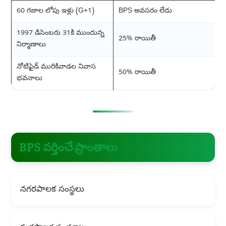
60 గజాల లోపు ఇళ్లు (G+1)
BPS అవసరం లేదు
1997 డిసెంబరు 31కి ముందున్న
25% రాయితీ
నిర్మాణాలు
నోటిఫైడ్ మురికివాడల నివాస
50% రాయితీ
భవనాలు
BPS వర్తించే ప్రాంతాలు
నగరపాలక సంస్థలు