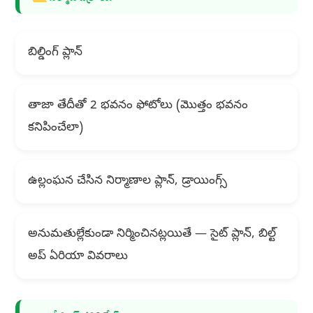
బిల్డింగ్ ప్లాన్
తాజా తేదీతో 2 భవనం ఫోటోలు (మొత్తం భవనం
కనిపించేలా)
ఉల్లంఘన చేసిన నిర్మాణాల ప్లాన్, డ్రాయింగ్స్
అనుమతుల్లేకుండా నిర్మించినట్లయితే — సైట్ ప్లాన్, బిల్ట్
అప్ ఏరియా వివరాలు