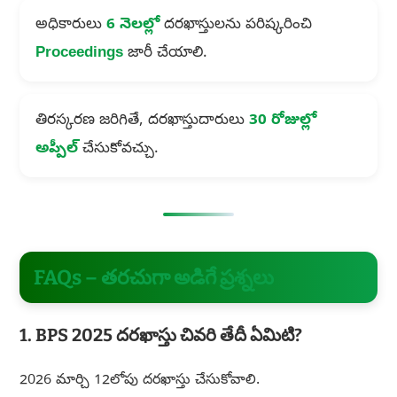
అధికారులు
6 నెలల్లో
దరఖాస్తులను పరిష్కరించి
Proceedings
జారీ చేయాలి.
తిరస్కరణ జరిగితే, దరఖాస్తుదారులు
30 రోజుల్లో
అప్పీల్
చేసుకోవచ్చు.
FAQs – తరచుగా అడిగే ప్రశ్నలు
1. BPS 2025 దరఖాస్తు చివరి తేదీ ఏమిటి?
2026 మార్చి 12లోపు దరఖాస్తు చేసుకోవాలి.