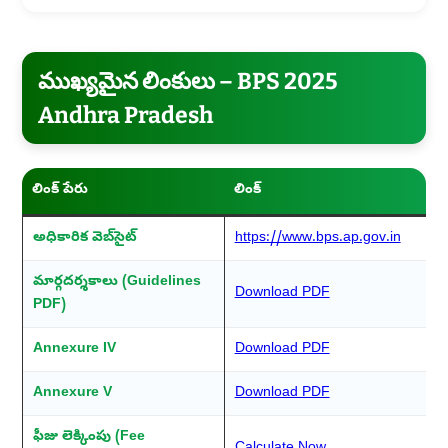
ముఖ్యమైన లింకులు – BPS 2025
Andhra Pradesh
లింక్ పేరు
లింక్
అధికారిక వెబ్‌సైట్
https://www.bps.ap.gov.in
మార్గదర్శకాలు (Guidelines
Download PDF
PDF)
Annexure IV
Download PDF
Annexure V
Download PDF
ఫీజు లెక్కింపు (Fee