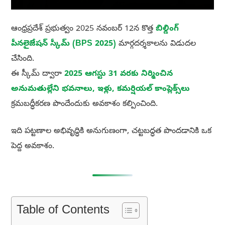
ఆంధ్రప్రదేశ్ ప్రభుత్వం 2025 నవంబర్ 12న కొత్త
బిల్డింగ్
పీనలైజేషన్ స్కీమ్ (BPS 2025)
మార్గదర్శకాలను విడుదల
చేసింది.
ఈ స్కీమ్ ద్వారా
2025 ఆగస్టు 31 వరకు నిర్మించిన
అనుమతుల్లేని భవనాలు, ఇళ్లు, కమర్షియల్ కాంప్లెక్స్‌లు
క్రమబద్ధీకరణ పొందేందుకు అవకాశం కల్పించింది.
ఇది పట్టణాల అభివృద్ధికి అనుగుణంగా, చట్టబద్ధత పొందడానికి ఒక
పెద్ద అవకాశం.
Table of Contents