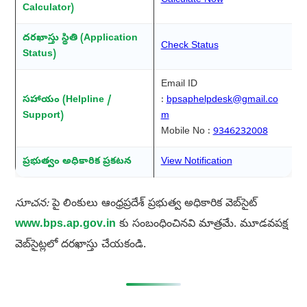
Calculate Now
Calculator)
దరఖాస్తు స్థితి (Application
Check Status
Status)
Email ID
సహాయం (Helpline /
:
bpsaphelpdesk@gmail.co
Support)
m
Mobile No :
9346232008
ప్రభుత్వం అధికారిక ప్రకటన
View Notification
సూచన:
పై లింకులు ఆంధ్రప్రదేశ్ ప్రభుత్వ అధికారిక వెబ్‌సైట్
www.bps.ap.gov.in
కు సంబంధించినవి మాత్రమే. మూడవపక్ష
వెబ్‌సైట్లలో దరఖాస్తు చేయకండి.