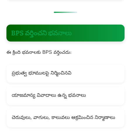
BPS వర్తించని భవనాలు
ఈ క్రింది భవనాలకు BPS వర్తించదు:
ప్రభుత్వ భూములపై నిర్మించినవి
యాజమాన్య వివాదాలు ఉన్న భవనాలు
చెరువులు, వాగులు, కాలువలు ఆక్రమించిన నిర్మాణాలు