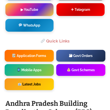
▶ YouTube
✈ Telegram
WhatsApp
Quick Links
Application Forms
🗃 Govt Orders
Mobile Apps
Govt Schemes
Latest Jobs
Andhra Pradesh Building