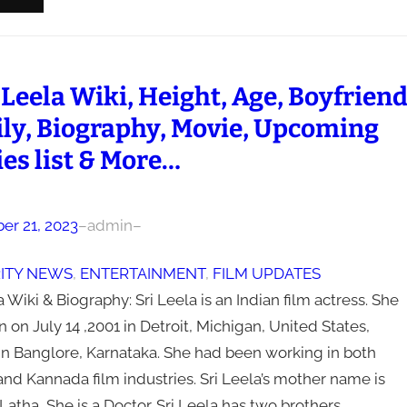
 Leela Wiki, Height, Age, Boyfriend
ly, Biography, Movie, Upcoming
es list & More…
r 21, 2023
–
admin
–
ITY NEWS
, 
ENTERTAINMENT
, 
FILM UPDATES
a Wiki & Biography: Sri Leela is an Indian film actress. She
 on July 14 ,2001 in Detroit, Michigan, United States,
 in Banglore, Karnataka. She had been working in both
nd Kannada film industries. Sri Leela’s mother name is
atha ,She is a Doctor. Sri Leela has two brothers…