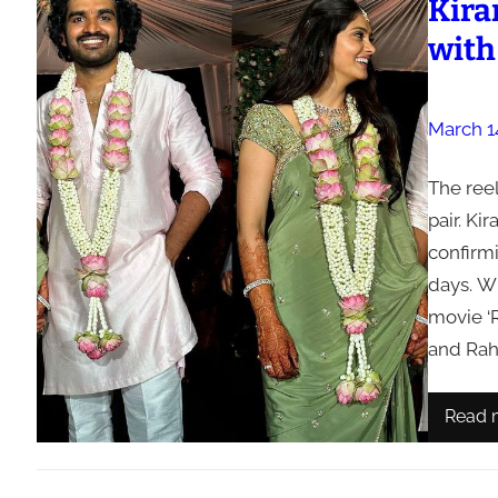
Kira
with
March 1
The reel
pair. Ki
confirm
days. Wi
movie ‘
and Rah
Read 