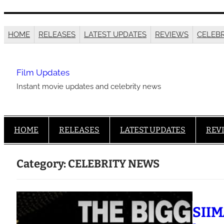
Skip
to
HOME
RELEASES
LATEST UPDATES
REVIEWS
CELEB
content
Film Updates
Instant movie updates and celebrity news
HOME
RELEASES
LATEST UPDATES
REV
Category:
CELEBRITY NEWS
SIIM