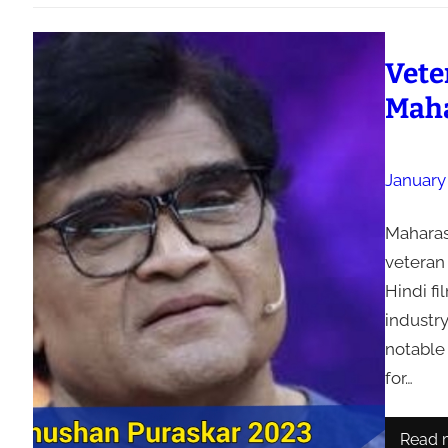
Vete
Maha
January
Maharas
veteran 
Hindi fi
industry
notable
for…
Read 