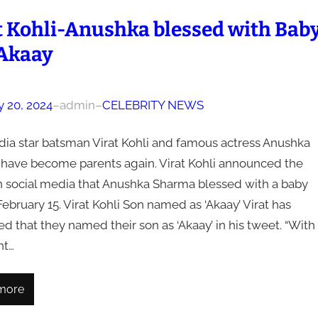
t Kohli-Anushka blessed with Bab
Akaay
y 20, 2024
–
admin
–
CELEBRITY NEWS
dia star batsman Virat Kohli and famous actress Anushka
have become parents again. Virat Kohli announced the
 social media that Anushka Sharma blessed with a baby
ebruary 15. Virat Kohli Son named as ‘Akaay’ Virat has
d that they named their son as ‘Akaay’ in his tweet. “With
nt…
more