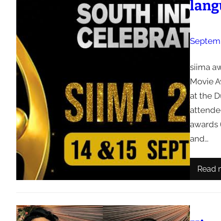
lang
Septemb
siima aw
Movie A
at the D
attende
awards 
and…
Read 