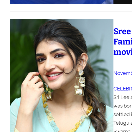
Sree
Fami
movi
Novembe
CELEBR
Sri Leel
was born
settled
Telugu a
Swarna L