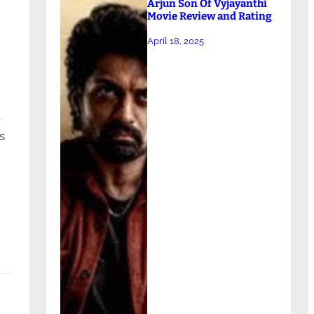
Arjun Son Of Vyjayanthi
Movie Review and Rating
April 18, 2025
t
s