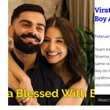
Vira
Boy 
Februar
Team In
Sharma 
same on
boy on F
confirme
abunda
Read 