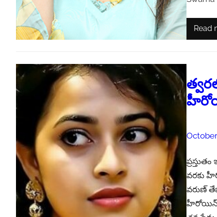
Read 
త్వరల
హీరోయ
October
ప్రస్తుతం
వరకు హీరో
వరుణ్ తేజ
హీరోయిన్ 