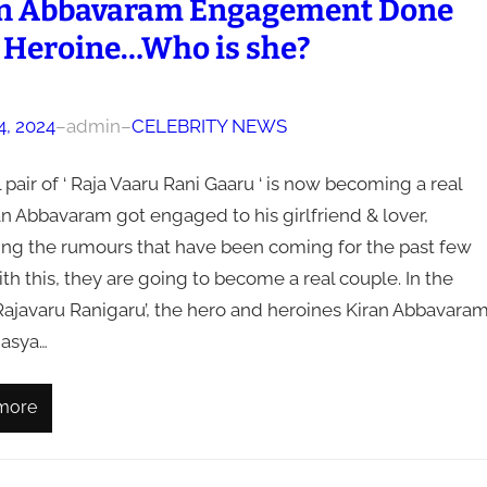
n Abbavaram Engagement Done
 Heroine…Who is she?
4, 2024
–
admin
–
CELEBRITY NEWS
 pair of ‘ Raja Vaaru Rani Gaaru ‘ is now becoming a real
ran Abbavaram got engaged to his girlfriend & lover,
ing the rumours that have been coming for the past few
th this, they are going to become a real couple. In the
Rajavaru Ranigaru’, the hero and heroines Kiran Abbavaram
asya…
more