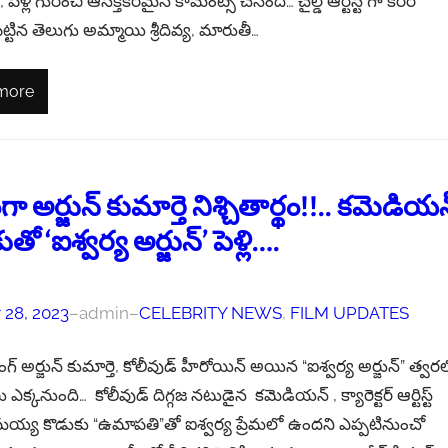
 పెళ్లి గురించి ఆసక్తికరమైన కామెంట్స్ చేసింది… చైల్డ్ ఆర్టిస్ట్ గా కెరీర్
టిన తెలుగు అమ్మాయి శ్రీదివ్య, మారుతీ…
more
 అర్జున్ కుమార్తె నిశ్చితార్థం!!.. కమెడియన
తో ‘ఐశ్వర్య అర్జున్’ పెళ్లి….
 28, 2023
–
admin
–
CELEBRITY NEWS
, 
FILM UPDATES
ింగ్ అర్జున్ కుమార్తె, కోలీవుడ్ హీరోయిన్ అయిన “ఐశ్వర్య అర్జున్” త్వర
లు ఎక్కనుంది… కోలీవుడ్ దిగ్గజ నటుడైన కమెడియన్ , క్యారెక్టర్ ఆర్టిస్ట్
య్య కొడుకు “ఉమాపతి”తో ఐశ్వర్య ప్రేమలో ఉందని ఎప్పటినుంచో