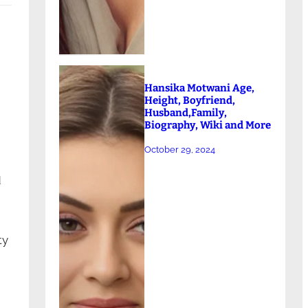
Hansika Motwani Age,
Height, Boyfriend,
Husband,Family,
Biography, Wiki and More
October 29, 2024
d
ty