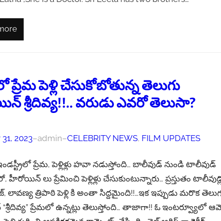
more
ో ప్రేమ పెళ్లి చేసుకోబోతున్న తెలుగు
ిన్ శ్రీదివ్య!!.. వరుడు ఎవరో తెలుసా?
 31, 2023
–
admin
–
CELEBRITY NEWS
, 
FILM UPDATES
 ఇండస్ట్రీలో ప్రేమ, పెళ్లిళ్లు హవా నడుస్తోంది… బాలీవుడ్ నుండి టాలీవుడ్
, హీరోయిన్ లు ప్రేమించి పెళ్లిళ్లు చేసుకుంటున్నారు… ప్రస్తుతం టాలీవుడ్
్, లావణ్య త్రిపాఠి పెళ్లి కి అంతా సిద్దమైంది!!…ఇక ఇప్పుడు మరొక తెలు
“శ్రీదివ్య” ప్రేమలో ఉన్నట్లు తెలుస్తోంది… తాజాగా!! ఓ ఇంటర్వ్యూలో ఆ