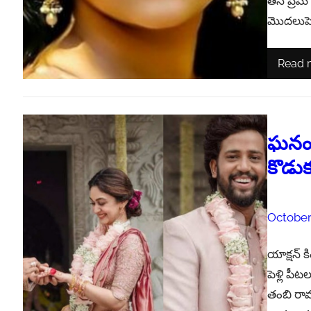
తన ప్రేమ ,
మొదలుపెట్
Read 
ఘనంగా
కొడుకు
October
యాక్షన్ క
పెళ్లి పీట
తంబి రామ