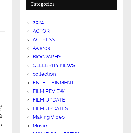
Categories
2024
ACTOR
ACTRESS
Awards
BIOGRAPHY
CELEBRITY NEWS
collection
ENTERTAINMENT
FILM REVIEW
FILM UPDATE
లో
FILM UPDATES
గు
Making Video
మె
Movie