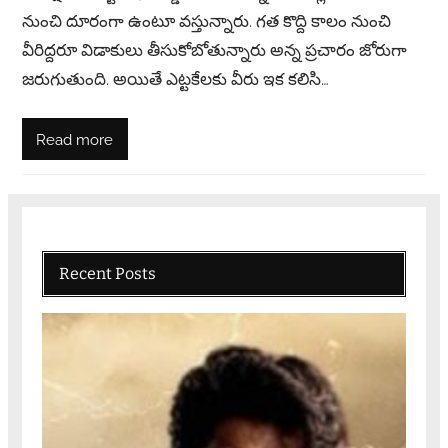
నుంచి దూరంగా ఉంటూ వస్తున్నారు. గత కొద్ది కాలం నుంచి
వీరిద్దరూ విడాకులు తీసుకోబోతున్నారు అన్న ప్రచారం జోరుగా
జరుగుతుంది. అయితే ఎట్టకేలకు వీరు ఇక కలిసి…
Read more
Recent Posts