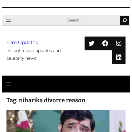
Skip
Search
to
content
Twitter
Faceboo
Inst
Film Updates
Instant movie updates and
Link
celebrity news
Tag:
niharika divorce reason