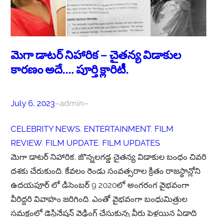
మెగా డాటర్ నిహారిక – చైతన్య విడాకుల
కారణం అదే…. పూర్తి క్లారిటీ.
July 6, 2023
–
admin
–
CELEBRITY NEWS
, 
ENTERTAINMENT
, 
FILM
REVIEW
, 
FILM UPDATE
, 
FILM UPDATES
మెగా డాటర్ నిహారిక, జొన్నలగడ్డ చైతన్య విడాకుల బంధం చివరి
దశకు చేరుకుంది. కేవలం రెండు సంవత్సరాల క్రితం రాజస్థాన్లోని
ఉదయపూర్ లో డిసెంబర్ 9 2020లో అంగరంగ వైభవంగా
వీరిద్దరి వివాహం జరిగింది. ఎంతో వైభవంగా బంధుమిత్రుల
సమక్షంలో డెస్టినేషన్ వెడ్డింగ్ చేసుకున్న వీరు పెళ్లయిన ఏడాది