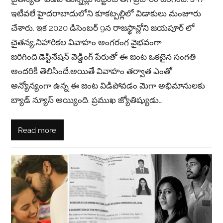
ఇటీవలే హైదరాబాదులోని కూకట్పల్లిలో విడాకులు మంజూరు
చేశారు. ఇక 2020 డిసెంబర్ 9న రాజస్థాన్లోని జయపూర్ లో
చైతన్య,నిహారికల వివాహం అంగరంగ వైభవంగా
జరిగింది.డెస్టినేషన్ వెడ్డింగ్ పేరుతో ఈ జంట ఒకటైన సంగతి
అందరికీ తెలిసిందే.అయితే వివాహం తర్వాత ఎంతో
అన్యోన్యంగా ఉన్న ఈ జంట విడిపోవడం మెగా అభిమానులకు
బ్యాడ్ న్యూస్ అయ్యింది. ప్రముఖ జ్యోతిష్యుడు…
Read more