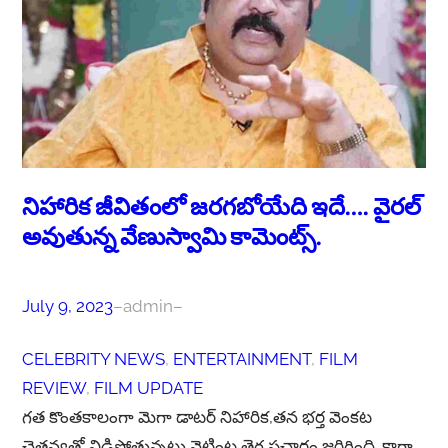
నిహారిక జీవితంలో జరగబోయేది ఇదే…. వైరల్
అవుతున్న వేణుస్వామి కామెంట్స్.
July 9, 2023
–
admin
–
CELEBRITY NEWS
, 
ENTERTAINMENT
, 
FILM
REVIEW
, 
FILM UPDATE
గత కొంతకాలంగా మెగా డాటర్ నిహారిక,తన భర్త వెంకట
చైతన్యతో విడిపోతున్నట్లు నెట్టింట తెగ ప్రచారం జరిగింది. కాగా