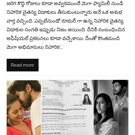
జరిగి కొద్ది రోజులు కూడా అవ్వకముందే మెగా ఫ్యామిలీ నుండి
నిహారిక చైతన్య విడాకులు తీసుకుంటున్నారు అనే ఒక అశుభ
వార్త వచ్చింది. ఎప్పటినుండో రూమర్ గా ఉన్న నిహారిక చైతన్య
విడాకుల సంగతి ఇప్పుడు నిజం అయింది. దీనికి సంబంధించిన
అఫీషియల్ ప్రకటనలు కూడా వచ్చేశాయి. దీంతో కొంతమంది
మెగా అభిమానులు నిహారిక.…
Read more