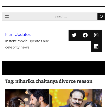
Skip
Search
to
content
Twitter
Faceboo
Inst
Film Updates
Instant movie updates and
Link
celebrity news
Tag:
niharika chaitanya divorce reason