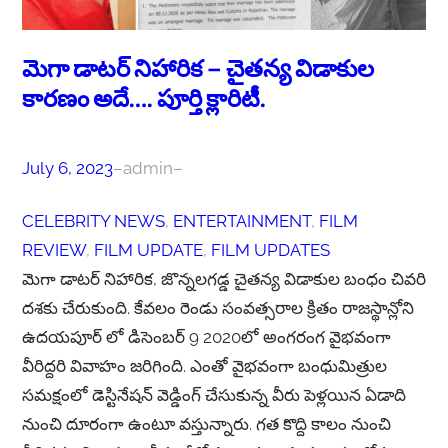
మెగా డాటర్ నిహారిక – చైతన్య విడాకుల
కారణం అదే…. పూర్తి క్లారిటీ.
July 6, 2023
–
admin
–
CELEBRITY NEWS
, 
ENTERTAINMENT
, 
FILM
REVIEW
, 
FILM UPDATE
, 
FILM UPDATES
మెగా డాటర్ నిహారిక, జొన్నలగడ్డ చైతన్య విడాకుల బంధం చివరి
దశకు చేరుకుంది. కేవలం రెండు సంవత్సరాల క్రితం రాజస్థాన్లోని
ఉదయపూర్ లో డిసెంబర్ 9 2020లో అంగరంగ వైభవంగా
వీరిద్దరి వివాహం జరిగింది. ఎంతో వైభవంగా బంధుమిత్రుల
సమక్షంలో డెస్టినేషన్ వెడ్డింగ్ చేసుకున్న వీరు పెళ్లయిన ఏడాది
నుంచి దూరంగా ఉంటూ వస్తున్నారు. గత కొద్ది కాలం నుంచి