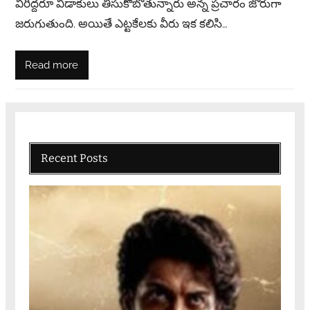
వీరిద్దరూ విడాకులు తీసుకోబోతున్నారు అన్న ప్రచారం జోరుగా
జరుగుతుంది. అయితే ఎట్టకేలకు వీరు ఇక కలిసి…
Read more
Recent Posts