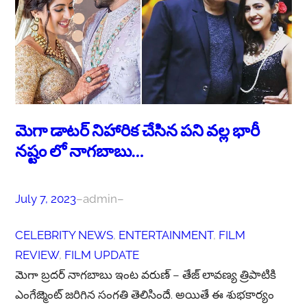
మెగా డాటర్ నిహారిక చేసిన పని వల్ల భారీ
నష్టం లో నాగబాబు…
July 7, 2023
–
admin
–
CELEBRITY NEWS
, 
ENTERTAINMENT
, 
FILM
REVIEW
, 
FILM UPDATE
మెగా బ్రదర్ నాగబాబు ఇంట వరుణ్ – తేజ్ లావణ్య త్రిపాటికి
ఎంగేజ్మెంట్ జరిగిన సంగతి తెలిసిందే. అయితే ఈ శుభకార్యం