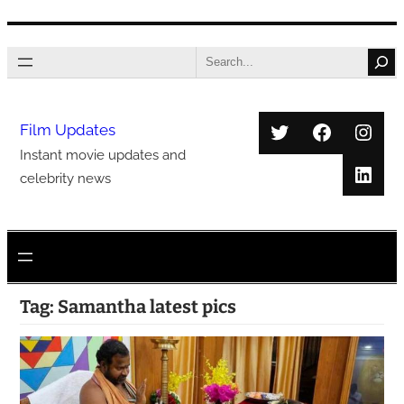
Skip
Search
to
content
Twitter
Faceboo
Inst
Film Updates
Instant movie updates and
Link
celebrity news
Tag:
Samantha latest pics