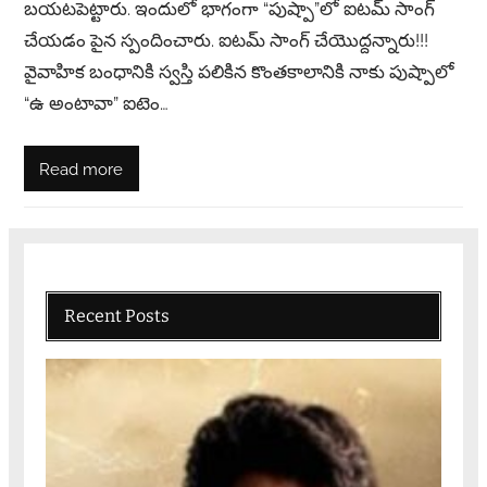
బయటపెట్టారు. ఇందులో భాగంగా “పుష్పా”లో ఐటమ్ సాంగ్
చేయడం పైన స్పందించారు. ఐటమ్ సాంగ్ చేయొద్దన్నారు!!!
వైవాహిక బంధానికి స్వస్తి పలికిన కొంతకాలానికి నాకు పుష్పాలో
“ఉ అంటావా” ఐటెం…
Read more
Recent Posts