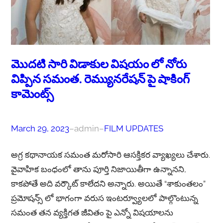
మొదటి సారి విడాకుల విషయం లో నోరు
విప్పిన సమంత. రెమ్యునరేషన్ పై షాకింగ్
కామెంట్స్
March 29, 2023
–
admin
–
FILM UPDATES
అగ్ర కథానాయక సమంత మరోసారి ఆసక్తికర వ్యాఖ్యలు చేశారు.
వైవాహిక బంధంలో తాను పూర్తి నిజాయితీగా ఉన్నానని,
కాకపోతే అది వర్కౌట్ కాలేదని అన్నారు. అయితే “శాకుంతలం”
ప్రమోషన్స్ లో భాగంగా వరుస ఇంటర్వ్యూలలో పాల్గొంటున్న
సమంత తన వ్యక్తిగత జీవితం పై ఎన్నో విషయాలను