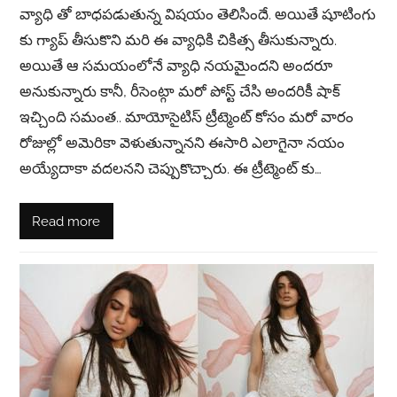
వ్యాధి తో బాధపడుతున్న విషయం తెలిసిందే. అయితే షూటింగు
కు గ్యాప్ తీసుకొని మరి ఈ వ్యాధికి చికిత్స తీసుకున్నారు.
అయితే ఆ సమయంలోనే వ్యాధి నయమైందని అందరూ
అనుకున్నారు కానీ, రీసెంట్గా మరో పోస్ట్ చేసి అందరికీ షాక్
ఇచ్చింది సమంత.. మాయోసైటిస్ ట్రీట్మెంట్ కోసం మరో వారం
రోజుల్లో అమెరికా వెళుతున్నానని ఈసారి ఎలాగైనా నయం
అయ్యేదాకా వదలనని చెప్పుకొచ్చారు. ఈ ట్రీట్మెంట్ కు…
Read more