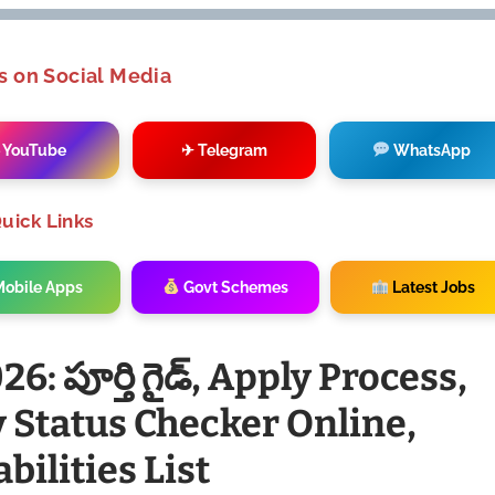
s on Social Media
 YouTube
✈ Telegram
WhatsApp
uick Links
obile Apps
Govt Schemes
Latest Jobs
 పూర్తి గైడ్, Apply Process,
ty Status Checker Online,
bilities List