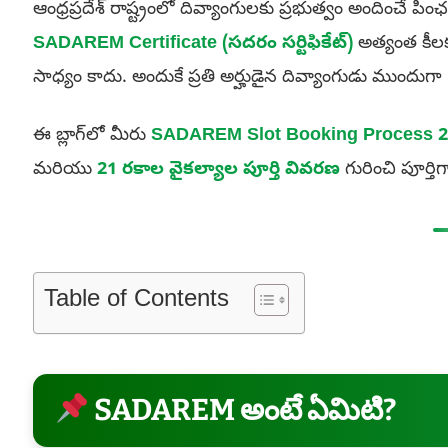
ఆంధ్రప్రదేశ్ రాష్ట్రంలో దివ్యాంగులకు ప్రభుత్వం అందించే
SADAREM Certificate (సదరం సర్టిఫికేట్)
అత్యంత కీలకం
సాధ్యం కాదు. అందుకే ప్రతి అర్హుడైన దివ్యాంగుడు ముందుగ
ఈ బ్లాగ్‌లో మీరు
SADAREM Slot Booking Process 
మరియు
21 రకాల వైకల్యాల పూర్తి వివరణ
గురించి పూర్తి
Table of Contents
SADAREM అంటే ఏమిటి?