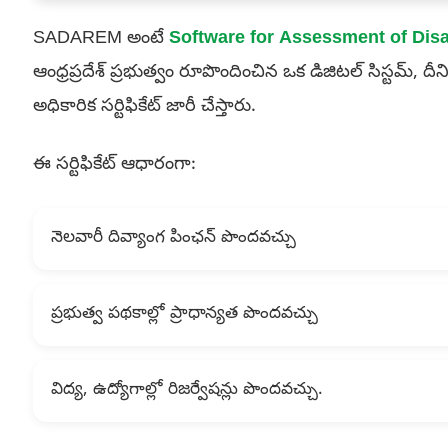
SADAREM అంటే
Software for Assessment of Dis
ఆంధ్రప్రదేశ్ ప్రభుత్వం రూపొందించిన ఒక డిజిటల్ సిస్టమ్, దీని
అధికారిక సర్టిఫికేట్ జారీ చేస్తారు.
ఈ సర్టిఫికేట్ ఆధారంగా:
నెలవారీ దివ్యాంగ పింఛన్ పొందవచ్చు
ప్రభుత్వ పథకాల్లో ప్రాధాన్యత పొందవచ్చు
విద్య, ఉద్యోగాల్లో రిజర్వేషన్లు పొందవచ్చు.