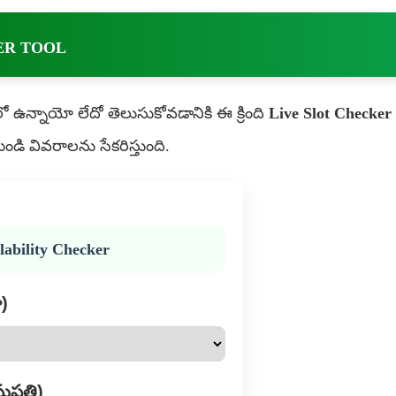
ER TOOL
 ఉన్నాయో లేదో తెలుసుకోవడానికి ఈ క్రింది
Live Slot Checker
ండి వివరాలను సేకరిస్తుంది.
ilability Checker
ా)
పత్రి)