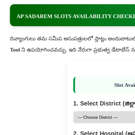
AP SADAREM SLOTS AVAILABILITY CHECK
దివ్యాంగులు తమ సమీప ఆసుపత్రులలో స్లాట్లు అందుబాటులో
Tool
ని ఉపయోగించవచ్చు. ఇది నేరుగా ప్రభుత్వ డేటాబేస్ ను
Slot Ava
1. Select District (జిల్ల
2. Select Hospital (ఆసు