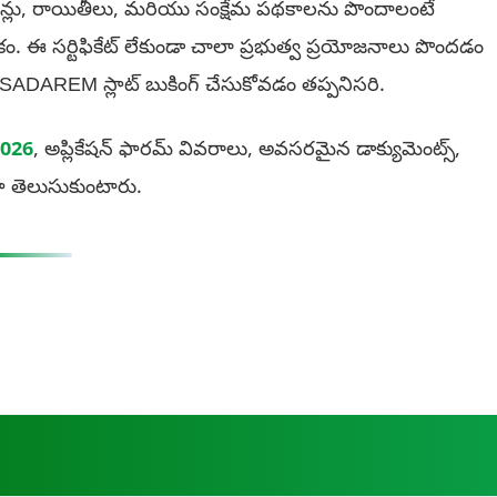
 పింఛన్లు, రాయితీలు, మరియు సంక్షేమ పథకాలను పొందాలంటే
. ఈ సర్టిఫికేట్ లేకుండా చాలా ప్రభుత్వ ప్రయోజనాలు పొందడం
ా SADAREM స్లాట్ బుకింగ్ చేసుకోవడం తప్పనిసరి.
2026
, అప్లికేషన్ ఫారమ్ వివరాలు, అవసరమైన డాక్యుమెంట్స్,
గా తెలుసుకుంటారు.