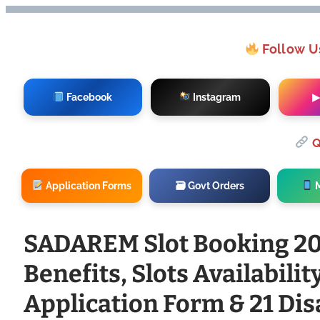
Follow U
Facebook
Instagram
▶
Q
Application Forms
🗃 Govt Orders
M
SADAREM Slot Booking 2026:
Benefits, Slots Availabili
Application Form & 21 Disa