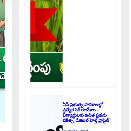
ఏపీ ప్రభుత్వ పాఠశాలల్లో
ప్రత్యేక సిక్ రూమ్‌లు –
విద్యార్థులకు ఉచిత ప్రథమ
చికిత్స, డిజిటల్ హెల్త్ ప్రొఫైల్
August 5, 2026