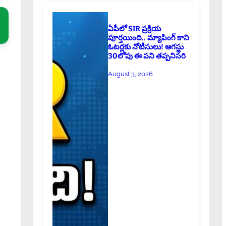
ఏపీలో SIR ప్రక్రియ
పూర్తయింది.. మ్యాపింగ్ కాని
ఓటర్లకు నోటీసులు! ఆగస్టు
30లోపు ఈ పని తప్పనిసరి
August 3, 2026