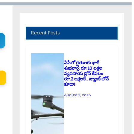
Recent Posts
ఏపీలో రైతులకు భారీ
శుభవార్త: రూ.10 లక్షల
వ్యవసాయ డ్రోన్ కేవలం
రూ.2 లక్షలకే.. బ్యాంక్ లోన్
కూడా!
August 6, 2026