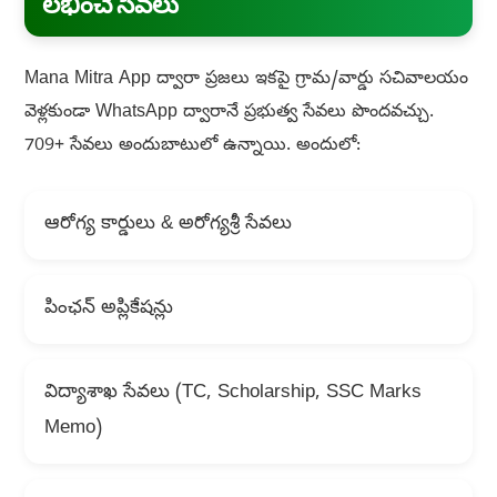
లభించే సేవలు
Mana Mitra App ద్వారా ప్రజలు ఇకపై గ్రామ/వార్డు సచివాలయం
వెళ్లకుండా WhatsApp ద్వారానే ప్రభుత్వ సేవలు పొందవచ్చు.
709+ సేవలు అందుబాటులో ఉన్నాయి. అందులో:
ఆరోగ్య కార్డులు & అరోగ్యశ్రీ సేవలు
పింఛన్ అప్లికేషన్లు
విద్యాశాఖ సేవలు (TC, Scholarship, SSC Marks
Memo)