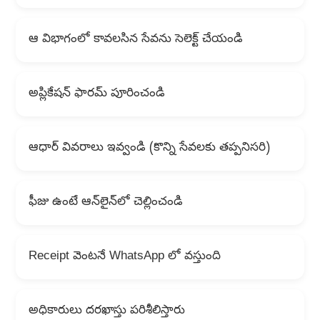
ఆ విభాగంలో కావలసిన సేవను సెలెక్ట్ చేయండి
అప్లికేషన్ ఫారమ్ పూరించండి
ఆధార్ వివరాలు ఇవ్వండి (కొన్ని సేవలకు తప్పనిసరి)
ఫీజు ఉంటే ఆన్‌లైన్‌లో చెల్లించండి
Receipt వెంటనే WhatsApp లో వస్తుంది
అధికారులు దరఖాస్తు పరిశీలిస్తారు