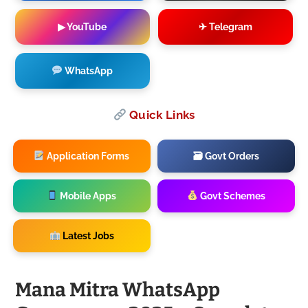
▶ YouTube
✈ Telegram
WhatsApp
Quick Links
Application Forms
🗃 Govt Orders
Mobile Apps
Govt Schemes
Latest Jobs
Mana Mitra WhatsApp