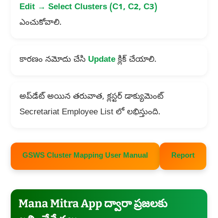
Edit → Select Clusters (C1, C2, C3)
ఎంచుకోవాలి.
కారణం నమోదు చేసి
Update
క్లిక్ చేయాలి.
అప్‌డేట్ అయిన తరువాత, క్లస్టర్ డాక్యుమెంట్
Secretariat Employee List లో లభిస్తుంది.
GSWS Cluster Mapping User Manual
Report
Mana Mitra App ద్వారా ప్రజలకు