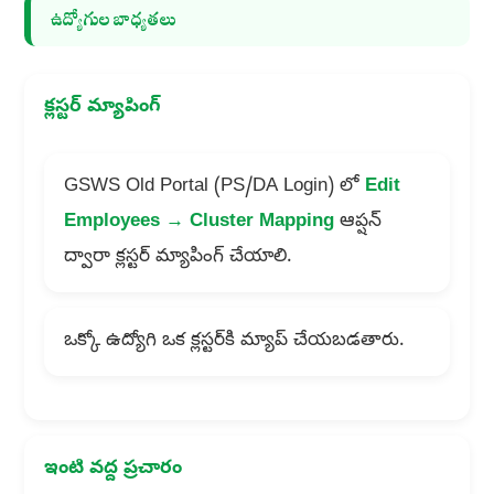
ఉద్యోగుల బాధ్యతలు
క్లస్టర్ మ్యాపింగ్
GSWS Old Portal (PS/DA Login) లో
Edit
Employees → Cluster Mapping
ఆప్షన్
ద్వారా క్లస్టర్ మ్యాపింగ్ చేయాలి.
ఒక్కో ఉద్యోగి ఒక క్లస్టర్‌కి మ్యాప్ చేయబడతారు.
ఇంటి వద్ద ప్రచారం