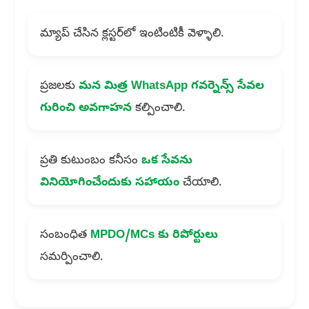
మ్యాప్ చేసిన క్లస్టర్‌లో ఇంటింటికీ వెళ్ళాలి.
ప్రజలకు
మన మిత్ర WhatsApp గవర్నెన్స్ సేవల
గురించి అవగాహన
కల్పించాలి.
ప్రతి కుటుంబం కనీసం
ఒక సేవను
వినియోగించేందుకు సహాయం
చేయాలి.
సంబంధిత
MPDO/MCs కు రిపోర్టులు
సమర్పించాలి.