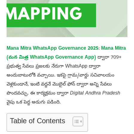
Mana Mitra WhatsApp Governance 2025
:
Mana Mitra
(మన మిత్ర WhatsApp Governance App)
ద్వారా 709+
ప్రభుత్వ సేవలు ప్రజలకు నేరుగా WhatsApp ద్వారా
అందుబాటులోకి వచ్చాయి. ఇకపై గ్రామ/వార్డు సచివాలయం
వెళ్లకుండానే, ఇంటి వద్దనే మొబైల్ ఫోన్ ద్వారా అన్ని సేవలు
పొందవచ్చు. ఈ కార్యక్రమం ద్వారా
Digital Andhra Pradesh
వైపు ఒక పెద్ద అడుగు పడింది.
Table of Contents