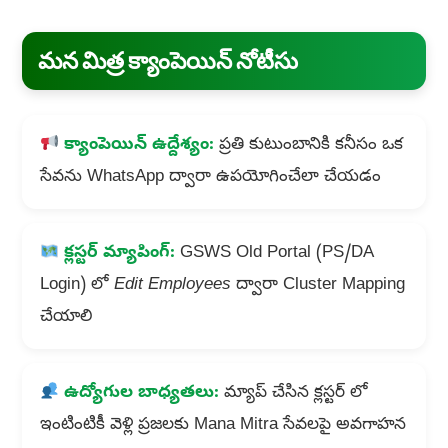
మన మిత్ర క్యాంపెయిన్ నోటీసు
క్యాంపెయిన్ ఉద్దేశ్యం:
ప్రతి కుటుంబానికి కనీసం ఒక
సేవను WhatsApp ద్వారా ఉపయోగించేలా చేయడం
క్లస్టర్ మ్యాపింగ్:
GSWS Old Portal (PS/DA
Login) లో
Edit Employees
ద్వారా Cluster Mapping
చేయాలి
ఉద్యోగుల బాధ్యతలు:
మ్యాప్ చేసిన క్లస్టర్ లో
ఇంటింటికీ వెళ్లి ప్రజలకు Mana Mitra సేవలపై అవగాహన