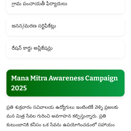
గ్రామ పంచాయతీ ఫిర్యాదులు
జనన/మరణ సర్టిఫికేట్లు
రేషన్ కార్డు అప్లికేషన్లు
Mana Mitra Awareness Campaign
2025
ప్రతి శుక్రవారం సచివాలయ ఉద్యోగులు ఇంటింటికీ వెళ్ళి ప్రజలకు
మన మిత్ర సేవల గురించి అవగాహన కల్పిస్తున్నారు. ప్రతి
కుటుంబానికి కనీసం ఒక సేవను ఉపయోగించడంలో సహాయం