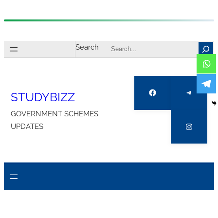
Skip
to
Search
content
Facebook
Telegra
STUDYBIZZ
GOVERNMENT SCHEMES
Instagr
UPDATES