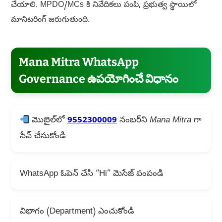
చేయాలి. MPDO/MCs కి నివేదికలు పంపి, ప్రభుత్వ స్థాయిలో
మానిటరింగ్ జరుగుతుంది.
Mana Mitra WhatsApp
Governance ఉపయోగించే విధానం
మొబైల్‌లో
9552300009
నంబర్‌ని
Mana Mitra
గా
సేవ్ చేసుకోండి
WhatsApp ఓపెన్ చేసి “Hi” మెసేజ్ పంపండి
విభాగం (Department) ఎంచుకోండి