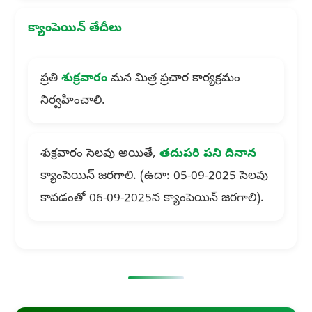
క్యాంపెయిన్ తేదీలు
ప్రతి
శుక్రవారం
మన మిత్ర ప్రచార కార్యక్రమం
నిర్వహించాలి.
శుక్రవారం సెలవు అయితే,
తదుపరి పని దినాన
క్యాంపెయిన్ జరగాలి. (ఉదా: 05-09-2025 సెలవు
కావడంతో 06-09-2025న క్యాంపెయిన్ జరగాలి).