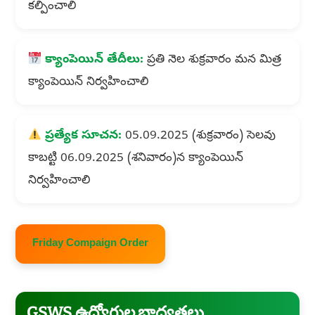
కల్పించాలి
క్యాంపెయిన్ తేదీలు:
ప్రతి నెల శుక్రవారం మన మిత్ర
క్యాంపెయిన్ నిర్వహించాలి
ప్రత్యేక సూచన:
05.09.2025 (శుక్రవారం) సెలవు
కాబట్టి 06.09.2025 (శనివారం)న క్యాంపెయిన్
నిర్వహించాలి
Friday Compaign Order
GSWS ఉద్యోగుల బాధ్యతలు