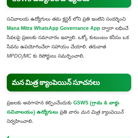
సచివాలయ ఉద్యోగులు తమ క్లస్టర్ లోని ప్రతి ఇంటిని సందర్శించి
Mana Mitra WhatsApp Governance App
ద్వారా లభించే
సేవలపై ప్రజలకు సమాచారం ఇవ్వాలి. ఒక్కో కుటుంబం కనీసం ఒక
సేవను ఉపయోగించేలా సహాయం చేయాలి. తరువాత
MPDO/MC
కు రిపోర్టులు సమర్పించాలి.
మన మిత్ర క్యాంపెయిన్ సూచనలు
ప్రజలకు అవగాహన కల్పించేందుకు
GSWS (గ్రామ & వార్డు
సచివాలయం) ఉద్యోగులు
ప్రతి వారం
మన మిత్ర క్యాంపెయిన్
నిర్వహించాలి.