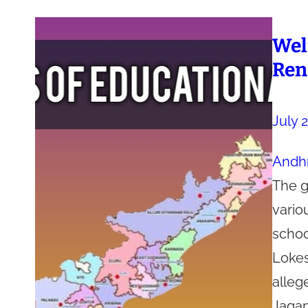
Wel
Ren
July 
Andh
The g
vario
schoo
Lokes
alleg
Jagan