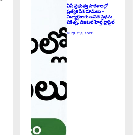
ఏపీ ప్రభుత్వ పాఠశాలల్లో
ప్రత్యేక సిక్ రూమ్‌లు –
విద్యార్థులకు ఉచిత ప్రథమ
చికిత్స, డిజిటల్ హెల్త్ ప్రొఫైల్
August 5, 2026