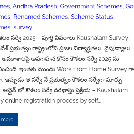
mes
, 
Andhra Pradesh
, 
Government Schemes
, 
Go
mes
, 
Renamed Schemes
, 
Scheme Status
, 
mes
, 
survey
ౌశలం సర్వే 2025 – పూర్తి వివరాలు Kaushalam Survey:
రదేశ్ ప్రభుత్వం రాష్ట్రంలోని ప్రజల విద్యార్హతలు, నైపుణ్యాలు,
గ అవకాశాలపై అవగాహన కోసం కౌశలం సర్వే 2025 ను
ంభించింది. ఇంతకు ముందు Work From Home Survey గా
 ఇప్పుడు ఆ సర్వే నే ప్రభుత్వం కౌశలం సర్వేగా మార్పు
ి. ఆన్లైన్ లో కౌశలం సర్వే దరఖాస్తు ప్రక్రియ – Kaushalam
y online registration process by self…
 more