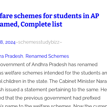
fare schemes for students in AP
amed, Complete list
28, 2024
–
schemesstudybizz
–
ra Pradesh
, 
Renamed Schemes
overnment of Andhra Pradesh has renamed
us welfare schemes intended for the students a
l children in the state. The Cabinet Minister Nara
h issued a statement pertaining to the same. He
ed that the previous government had prefixed
’s name to the welfare schemes. Now the curren