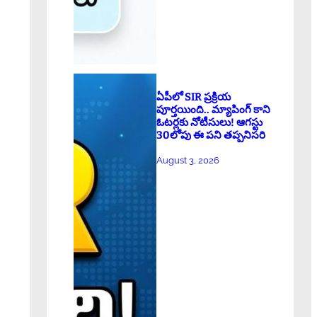
ఏపీలో SIR ప్రక్రియ
పూర్తయింది.. మ్యాపింగ్ కాని
ఓటర్లకు నోటీసులు! ఆగస్టు
30లోపు ఈ పని తప్పనిసరి
August 3, 2026