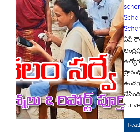
sche
Sche
Sche
ఏపీ క
ఆంధ్రప్
ఉద్యో
ప్రార
ఉండగా,
చేసింద
Surve
Read