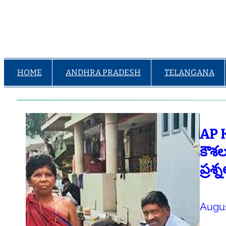
HOME
ANDHRA PRADESH
TELANGANA
AP 
కౌశలం
ప్రశ్
Augus