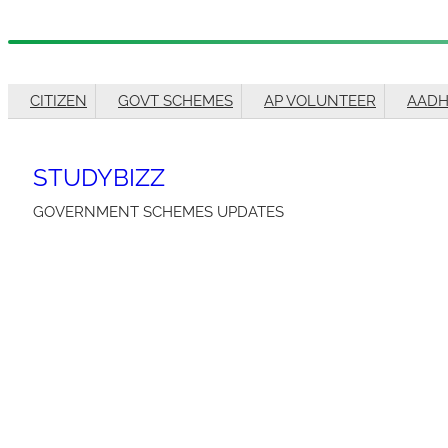
Skip
to
CITIZEN
GOVT SCHEMES
AP VOLUNTEER
AAD
content
STUDYBIZZ
GOVERNMENT SCHEMES UPDATES