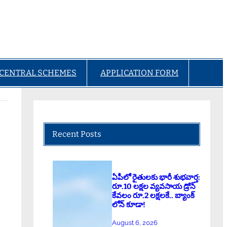
CENTRAL SCHEMES
APPLICATION FORM
Recent Posts
ఏపీలో రైతులకు భారీ శుభవార్త:
రూ.10 లక్షల వ్యవసాయ డ్రోన్
కేవలం రూ.2 లక్షలకే.. బ్యాంక్
లోన్ కూడా!
August 6, 2026