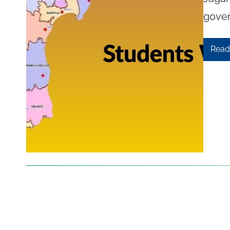
gover
Read