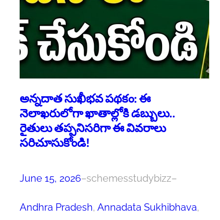
అన్నదాత సుఖీభవ పథకం: ఈ
నెలాఖరులోగా ఖాతాల్లోకి డబ్బులు..
రైతులు తప్పనిసరిగా ఈ వివరాలు
సరిచూసుకోండి!
June 15, 2026
–
schemesstudybizz
–
Andhra Pradesh
, 
Annadata Sukhibhava
, 