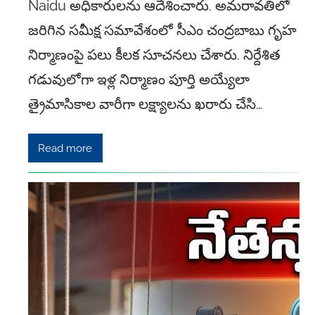
Naidu అధికారులను ఆదేశించారు. అమరావతిలో
జరిగిన సమీక్ష సమావేశంలో సీఎం చంద్రబాబు గృహ
నిర్మాణంపై పలు కీలక సూచనలు చేశారు. నిర్దేశిత
గడువులోగా ఇళ్ల నిర్మాణం పూర్తి అయ్యేలా
త్రైమాసికాల వారీగా లక్ష్యాలను ఖరారు చేసి…
Read more