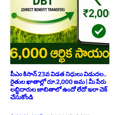
పీఎం కిసాన్ 23వ విడత నిధులు విడుదల..
రైతుల ఖాతాల్లో రూ.2,000 జమ | మీ పేరు
లబ్ధిదారుల జాబితాలో ఉందో లేదో ఇలా చెక్
చేసుకోండి