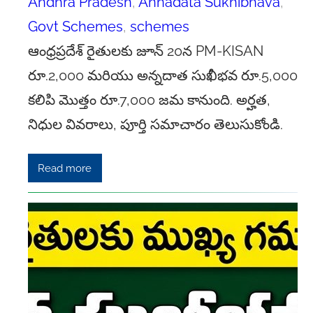
Andhra Pradesh
, 
Annadata Sukhibhava
, 
Govt Schemes
, 
schemes
ఆంధ్రప్రదేశ్ రైతులకు జూన్ 20న PM-KISAN
రూ.2,000 మరియు అన్నదాత సుఖీభవ రూ.5,000
కలిపి మొత్తం రూ.7,000 జమ కానుంది. అర్హత,
నిధుల వివరాలు, పూర్తి సమాచారం తెలుసుకోండి.
Read more