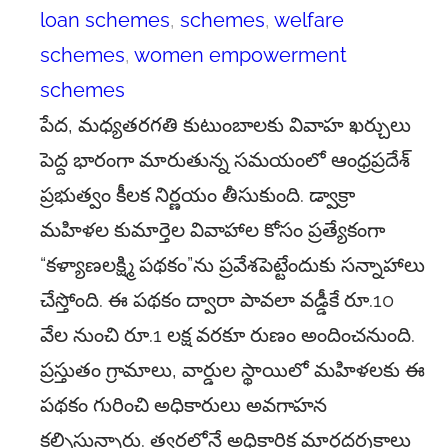
loan schemes
, 
schemes
, 
welfare
schemes
, 
women empowerment
schemes
పేద, మధ్యతరగతి కుటుంబాలకు వివాహ ఖర్చులు
పెద్ద భారంగా మారుతున్న సమయంలో ఆంధ్రప్రదేశ్
ప్రభుత్వం కీలక నిర్ణయం తీసుకుంది. డ్వాక్రా
మహిళల కుమార్తెల వివాహాల కోసం ప్రత్యేకంగా
“కళ్యాణలక్ష్మి పథకం”ను ప్రవేశపెట్టేందుకు సన్నాహాలు
చేస్తోంది. ఈ పథకం ద్వారా పావలా వడ్డీకే రూ.10
వేల నుంచి రూ.1 లక్ష వరకూ రుణం అందించనుంది.
ప్రస్తుతం గ్రామాలు, వార్డుల స్థాయిలో మహిళలకు ఈ
పథకం గురించి అధికారులు అవగాహన
కల్పిస్తున్నారు. త్వరలోనే అధికారిక మార్గదర్శకాలు