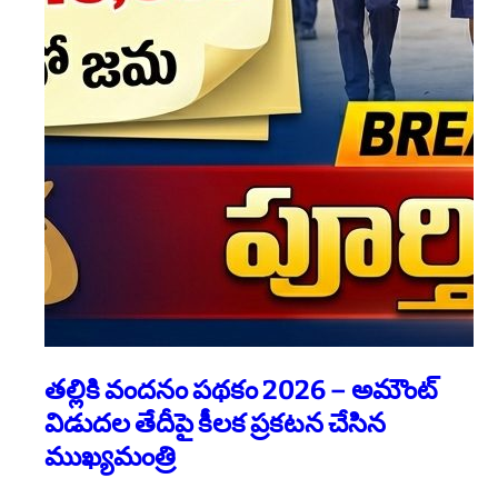
తల్లికి వందనం పథకం 2026 – అమౌంట్
విడుదల తేదీపై కీలక ప్రకటన చేసిన
ముఖ్యమంత్రి