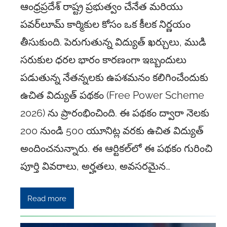
ఆంధ్రప్రదేశ్ రాష్ట్ర ప్రభుత్వం చేనేత మరియు
పవర్‌లూమ్ కార్మికుల కోసం ఒక కీలక నిర్ణయం
తీసుకుంది. పెరుగుతున్న విద్యుత్ ఖర్చులు, ముడి
సరుకుల ధరల భారం కారణంగా ఇబ్బందులు
పడుతున్న నేతన్నలకు ఉపశమనం కలిగించేందుకు
ఉచిత విద్యుత్ పథకం (Free Power Scheme
2026) ను ప్రారంభించింది. ఈ పథకం ద్వారా నెలకు
200 నుండి 500 యూనిట్ల వరకు ఉచిత విద్యుత్
అందించనున్నారు. ఈ ఆర్టికల్‌లో ఈ పథకం గురించి
పూర్తి వివరాలు, అర్హతలు, అవసరమైన…
Read more