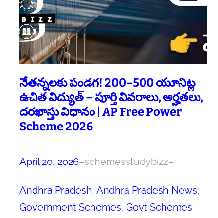
నేతన్నలకు పండగ! 200–500 యూనిట్ల
ఉచిత విద్యుత్ – పూర్తి వివరాలు, అర్హతలు,
దరఖాస్తు విధానం | AP Free Power
Scheme 2026
April 20, 2026
–
schemesstudybizz
–
Andhra Pradesh
, 
Andhra Pradesh News
, 
Government Schemes
, 
Govt Schemes