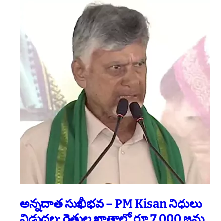
అన్నదాత సుఖీభవ – PM Kisan నిధులు
విడుదల: రైతుల ఖాతాల్లో రూ.7,000 జమ..