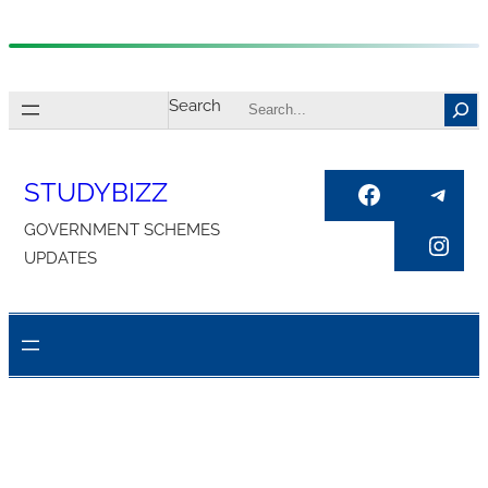
Skip
to
Search
content
STUDYBIZZ
Facebook
Tele
GOVERNMENT SCHEMES
Inst
UPDATES