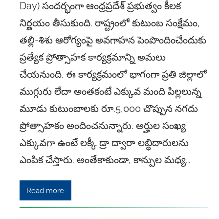
Day) సందర్భంగా ఆంధ్రప్రదేశ్ ప్రభుత్వం కీలక
నిర్ణయం తీసుకుంది. రాష్ట్రంలో కుటుంబ సంక్షేమం,
తల్లి-శిశు ఆరోగ్యంపై అవగాహన పెంపొందించేందుకు
ప్రత్యేక ప్రోత్సాహక కార్యక్రమాన్ని అమలు
చేయనుంది. ఈ కార్యక్రమంలో భాగంగా ప్రతి జిల్లాలో
ముగ్గురు లేదా అంతకంటే ఎక్కువ మంది పిల్లలున్న
మూడు కుటుంబాలకు రూ.5,000 చొప్పున నగదు
ప్రోత్సాహకం అందించనున్నారు. అర్హుల సంఖ్య
ఎక్కువగా ఉంటే లక్కీ డ్రా ద్వారా లబ్ధిదారులను
ఎంపిక చేస్తారు. అంతేకాకుండా, కాన్పుల మధ్య…
Read more