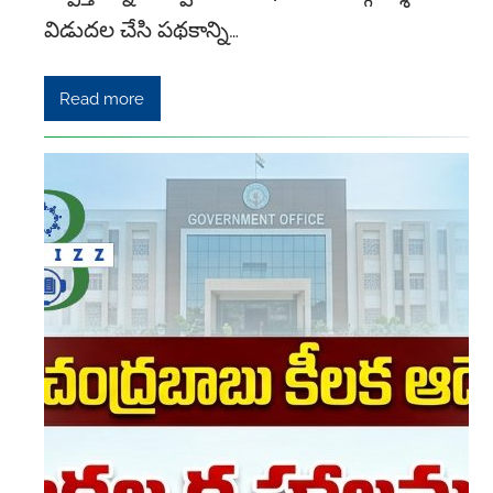
విడుదల చేసి పథకాన్ని…
Read more