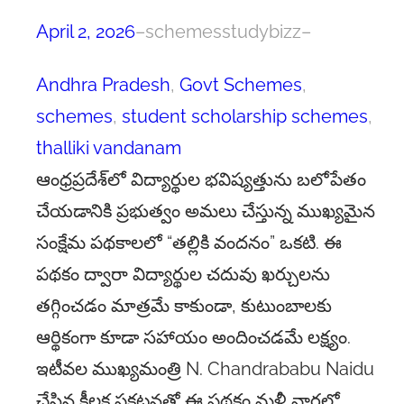
April 2, 2026
–
schemesstudybizz
–
Andhra Pradesh
, 
Govt Schemes
, 
schemes
, 
student scholarship schemes
, 
thalliki vandanam
ఆంధ్రప్రదేశ్‌లో విద్యార్థుల భవిష్యత్తును బలోపేతం
చేయడానికి ప్రభుత్వం అమలు చేస్తున్న ముఖ్యమైన
సంక్షేమ పథకాలలో “తల్లికి వందనం” ఒకటి. ఈ
పథకం ద్వారా విద్యార్థుల చదువు ఖర్చులను
తగ్గించడం మాత్రమే కాకుండా, కుటుంబాలకు
ఆర్థికంగా కూడా సహాయం అందించడమే లక్ష్యం.
ఇటీవల ముఖ్యమంత్రి N. Chandrababu Naidu
చేసిన కీలక ప్రకటనతో ఈ పథకం మళ్లీ వార్తల్లో