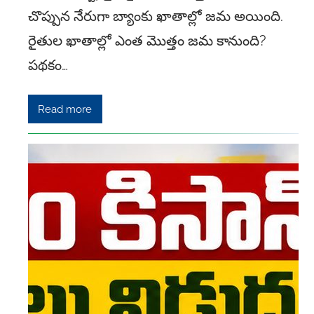
చొప్పున నేరుగా బ్యాంకు ఖాతాల్లో జమ అయింది.
రైతుల ఖాతాల్లో ఎంత మొత్తం జమ కానుంది?
పథకం…
Read more