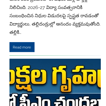
నిలిచింది. 2026-27 విద్యా సంవత్సరానికి
సంబంధించిన నిధుల విడుదలపై స్పష్టత రావడంతో
విద్యార్థులు, తల్లిదండ్రుల్లో ఆనందం వ్యక్తమవుతోంది.
తల్లికి…
Read more