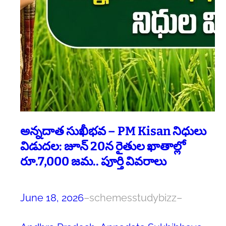
అన్నదాత సుఖీభవ – PM Kisan నిధులు
విడుదల: జూన్ 20న రైతుల ఖాతాల్లో
రూ.7,000 జమ.. పూర్తి వివరాలు
June 18, 2026
–
schemesstudybizz
–