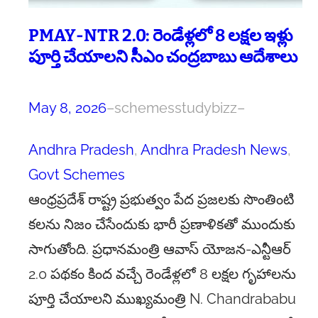
PMAY-NTR 2.0: రెండేళ్లలో 8 లక్షల ఇళ్లు
పూర్తి చేయాలని సీఎం చంద్రబాబు ఆదేశాలు
May 8, 2026
–
schemesstudybizz
–
Andhra Pradesh
, 
Andhra Pradesh News
, 
Govt Schemes
ఆంధ్రప్రదేశ్ రాష్ట్ర ప్రభుత్వం పేద ప్రజలకు సొంతింటి
కలను నిజం చేసేందుకు భారీ ప్రణాళికతో ముందుకు
సాగుతోంది. ప్రధానమంత్రి ఆవాస్ యోజన-ఎన్టీఆర్
2.0 పథకం కింద వచ్చే రెండేళ్లలో 8 లక్షల గృహాలను
పూర్తి చేయాలని ముఖ్యమంత్రి N. Chandrababu