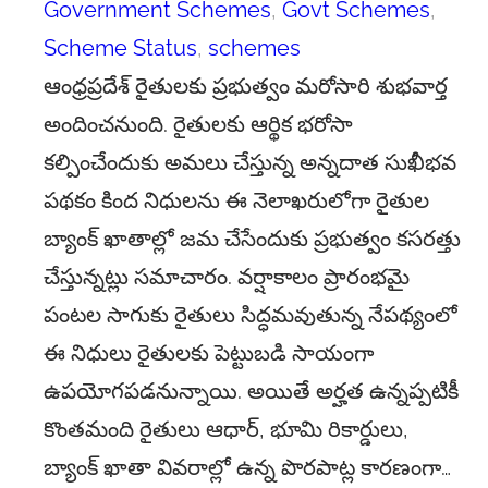
Government Schemes
, 
Govt Schemes
, 
Scheme Status
, 
schemes
ఆంధ్రప్రదేశ్ రైతులకు ప్రభుత్వం మరోసారి శుభవార్త
అందించనుంది. రైతులకు ఆర్థిక భరోసా
కల్పించేందుకు అమలు చేస్తున్న అన్నదాత సుఖీభవ
పథకం కింద నిధులను ఈ నెలాఖరులోగా రైతుల
బ్యాంక్ ఖాతాల్లో జమ చేసేందుకు ప్రభుత్వం కసరత్తు
చేస్తున్నట్లు సమాచారం. వర్షాకాలం ప్రారంభమై
పంటల సాగుకు రైతులు సిద్ధమవుతున్న నేపథ్యంలో
ఈ నిధులు రైతులకు పెట్టుబడి సాయంగా
ఉపయోగపడనున్నాయి. అయితే అర్హత ఉన్నప్పటికీ
కొంతమంది రైతులు ఆధార్, భూమి రికార్డులు,
బ్యాంక్ ఖాతా వివరాల్లో ఉన్న పొరపాట్ల కారణంగా…