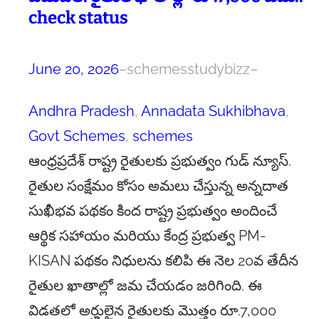
check status
June 20, 2026
–
schemesstudybizz
–
Andhra Pradesh
, 
Annadata Sukhibhava
, 
Govt Schemes
, 
schemes
ఆంధ్రప్రదేశ్ రాష్ట్ర రైతులకు ప్రభుత్వం గుడ్ న్యూస్.
రైతుల సంక్షేమం కోసం అమలు చేస్తున్న అన్నదాత
సుఖీభవ పథకం కింద రాష్ట్ర ప్రభుత్వం అందించే
ఆర్థిక సహాయం మరియు కేంద్ర ప్రభుత్వ PM-
KISAN పథకం నిధులను కలిపి ఈ నెల 20వ తేదీన
రైతుల ఖాతాల్లో జమ చేయడం జరిగింది. ఈ
విడతలో అర్హులైన రైతులకు మొత్తం రూ.7,000