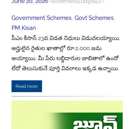
June 20, 2026
–
schemesstudybizz
–
Government Schemes
, 
Govt Schemes
, 
PM Kisan
పీఎం కిసాన్ 23వ విడత నిధులు విడుదలయ్యాయి.
అర్హులైన రైతుల ఖాతాల్లో రూ.2,000 జమ
అయ్యాయి. మీ పేరు లబ్ధిదారుల జాబితాలో ఉందో
లేదో తెలుసుకునే పూర్తి వివరాలు ఇక్కడ ఉన్నాయి.
Read more