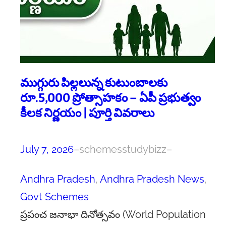
ముగ్గురు పిల్లలున్న కుటుంబాలకు
రూ.5,000 ప్రోత్సాహకం – ఏపీ ప్రభుత్వం
కీలక నిర్ణయం | పూర్తి వివరాలు
July 7, 2026
–
schemesstudybizz
–
Andhra Pradesh
, 
Andhra Pradesh News
, 
Govt Schemes
ప్రపంచ జనాభా దినోత్సవం (World Population