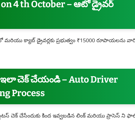
n 4 th October – ఆటో డ్రైవర్
 మరియు క్యాబ్ డ్రైవర్లకు ప్రభుత్వం ₹15000 రూపాయలను వార
 లో ఇలా చెక్ చేయండి – Auto Driver
ing Process
ేటస్ చెక్ చేసేందుకు కింద ఇవ్వబడిన లింక్ మరియు ప్రాసెస్ ని ఫా