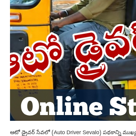
ఆటో డ్రైవర్ సేవలో (Auto Driver Sevalo) పథకాన్ని ముఖ