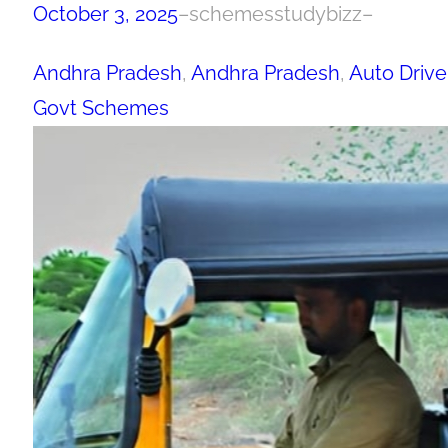
October 3, 2025
–
schemesstudybizz
–
Andhra Pradesh
, 
Andhra Pradesh
, 
Auto Drive
Govt Schemes