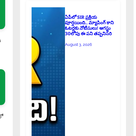
ఏపీలో SIR ప్రక్రియ
పూర్తయింది.. మ్యాపింగ్ కాని
ఓటర్లకు నోటీసులు! ఆగస్టు
30లోపు ఈ పని తప్పనిసరి
ి
August 3, 2026
లో