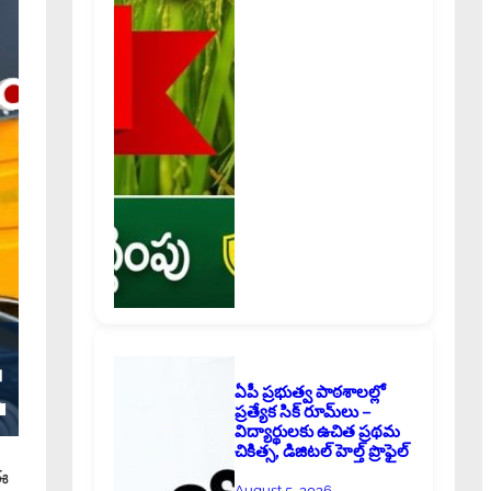
ఏపీ ప్రభుత్వ పాఠశాలల్లో
ప్రత్యేక సిక్ రూమ్‌లు –
విద్యార్థులకు ఉచిత ప్రథమ
చికిత్స, డిజిటల్ హెల్త్ ప్రొఫైల్
ఈ
August 5, 2026