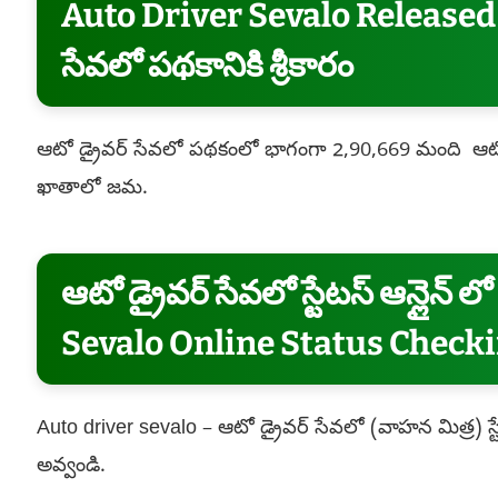
Auto Driver Sevalo Released o
సేవలో పథకానికి శ్రీకారం
ఆటో డ్రైవర్ సేవలో పథకంలో భాగంగా 2,90,669 మంది ఆటో
ఖాతాలో జమ.
ఆటో డ్రైవర్ సేవలో స్టేటస్ ఆన్లైన్
Sevalo Online Status Check
Auto driver sevalo – ఆటో డ్రైవర్ సేవలో (వాహన మిత్ర) స్ట
అవ్వండి.