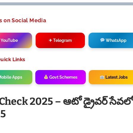
s on Social Media
 YouTube
✈ Telegram
WhatsApp
uick Links
obile Apps
Govt Schemes
Latest Jobs
Check 2025 – ఆటో డ్రైవర్ సేవల
25