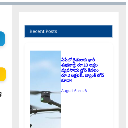
Recent Posts
ఏపీలో రైతులకు భారీ
శుభవార్త: రూ.10 లక్షల
వ్యవసాయ డ్రోన్ కేవలం
రూ.2 లక్షలకే.. బ్యాంక్ లోన్
కూడా!
August 6, 2026
ో