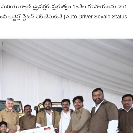
ఆటో మరియు క్యాబ్ డ్రైవర్లకు ప్రభుత్వం 15వేల రూపాయలను వారి
్లైన్లో స్టేటస్ చెక్ చేసుకునే (Auto Driver Sevalo Status