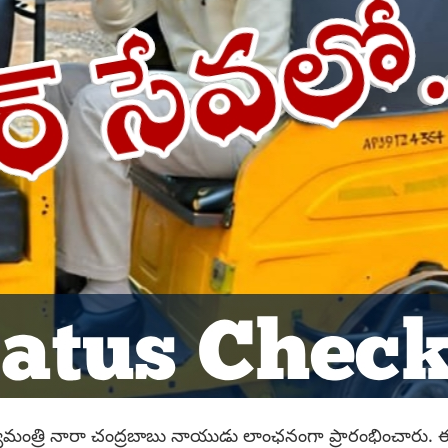
్యమంత్రి నారా చంద్రబాబు నాయుడు లాంఛనంగా ప్రారంభించారు. 