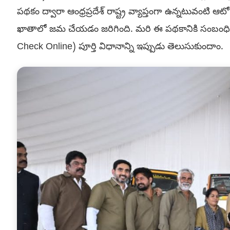
పథకం ద్వారా ఆంధ్రప్రదేశ్ రాష్ట్ర వ్యాప్తంగా ఉన్నటువంటి 
ఖాతాలో జమ చేయడం జరిగింది. మరి ఈ పథకానికి సంబంధించి ఆన
Check Online) పూర్తి విధానాన్ని ఇప్పుడు తెలుసుకుందాం.