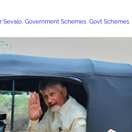
r Sevalo
, 
Government Schemes
, 
Govt Schemes
,