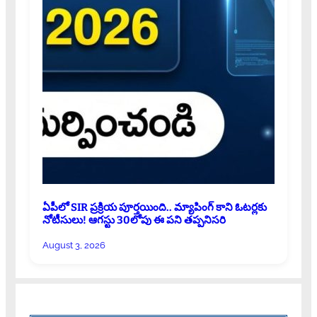
ఏపీలో SIR ప్రక్రియ పూర్తయింది.. మ్యాపింగ్ కాని ఓటర్లకు
నోటీసులు! ఆగస్టు 30లోపు ఈ పని తప్పనిసరి
August 3, 2026