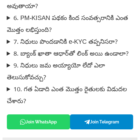
అవుతాయా?
6. PM-KISAN పథకం కింద సంవత్సరానికి ఎంత
మొత్తం లభిస్తుంది?
7. నిధులు పొందడానికి e-KYC తప్పనిసరా?
8. బ్యాంక్ ఖాతా ఆధార్‌తో లింక్ అయి ఉండాలా?
9. నిధులు జమ అయ్యాయో లేదో ఎలా
తెలుసుకోవచ్చు?
10. గత ఏడాది ఎంత మొత్తం రైతులకు విడుదల
చేశారు?
Join WhatsApp
Join Telegram