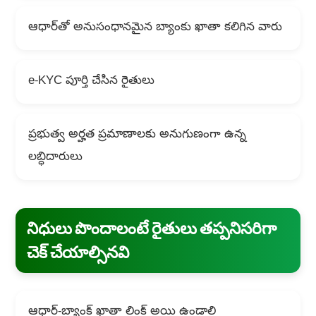
ఆధార్‌తో అనుసంధానమైన బ్యాంకు ఖాతా కలిగిన వారు
e-KYC పూర్తి చేసిన రైతులు
ప్రభుత్వ అర్హత ప్రమాణాలకు అనుగుణంగా ఉన్న
లబ్ధిదారులు
నిధులు పొందాలంటే రైతులు తప్పనిసరిగా
చెక్ చేయాల్సినవి
ఆధార్-బ్యాంక్ ఖాతా లింక్ అయి ఉండాలి