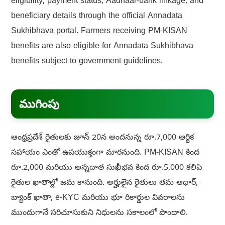
eligibility, payment status, Aadhaar-bank linkage, and
beneficiary details through the official Annadata
Sukhibhava portal. Farmers receiving PM-KISAN
benefits are also eligible for Annadata Sukhibhava
benefits subject to government guidelines.
ముగింపు
ఆంధ్రప్రదేశ్ రైతులకు జూన్ 20న అందనున్న రూ.7,000 ఆర్థిక
సహాయం ఎంతో ఉపయుక్తంగా మారనుంది. PM-KISAN కింద
రూ.2,000 మరియు అన్నదాత సుఖీభవ కింద రూ.5,000 కలిపి
రైతుల ఖాతాల్లో జమ కానుంది. అర్హులైన రైతులు తమ ఆధార్,
బ్యాంక్ ఖాతా, e-KYC మరియు భూ రికార్డుల వివరాలను
ముందుగానే సరిచూసుకుని నిధులను సకాలంలో పొందాలి.