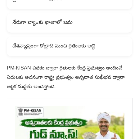
నేరుగా బ్యాంకు ఖాతాలో జమ
దేశవ్యాప్తంగా కోట్లాది మంది రైతులకు లబ్ధి
PM-KISAN పథకం ద్వారా రైతులకు కేంద్ర ప్రభుత్వం అందించే
నిధులకు అదనంగా రాష్ట్ర ప్రభుత్వం అన్నదాత సుఖీభవ ద్వారా
ఆర్థిక మద్దతు అందిస్తోంది.