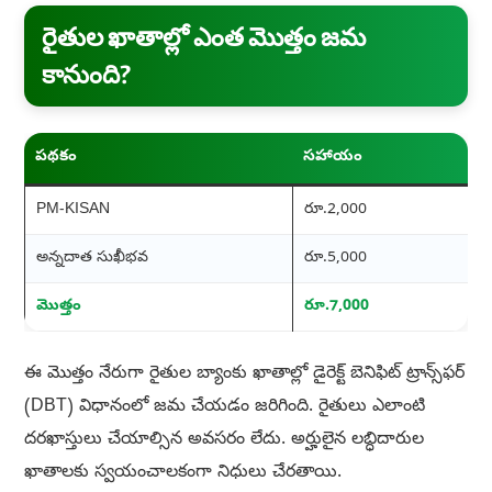
రైతుల ఖాతాల్లో ఎంత మొత్తం జమ
కానుంది?
పథకం
సహాయం
PM-KISAN
రూ.2,000
అన్నదాత సుఖీభవ
రూ.5,000
మొత్తం
రూ.7,000
ఈ మొత్తం నేరుగా రైతుల బ్యాంకు ఖాతాల్లో డైరెక్ట్ బెనిఫిట్ ట్రాన్స్‌ఫర్
(DBT) విధానంలో జమ చేయడం జరిగింది. రైతులు ఎలాంటి
దరఖాస్తులు చేయాల్సిన అవసరం లేదు. అర్హులైన లబ్ధిదారుల
ఖాతాలకు స్వయంచాలకంగా నిధులు చేరతాయి.