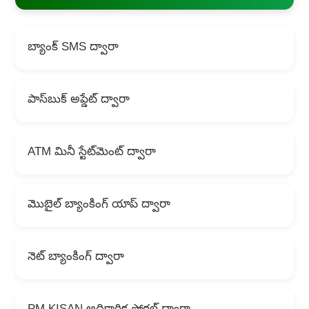
బ్యాంక్ SMS ద్వారా
పాస్‌బుక్ అప్డేట్ ద్వారా
ATM మినీ స్టేట్‌మెంట్ ద్వారా
మొబైల్ బ్యాంకింగ్ యాప్ ద్వారా
నెట్ బ్యాంకింగ్ ద్వారా