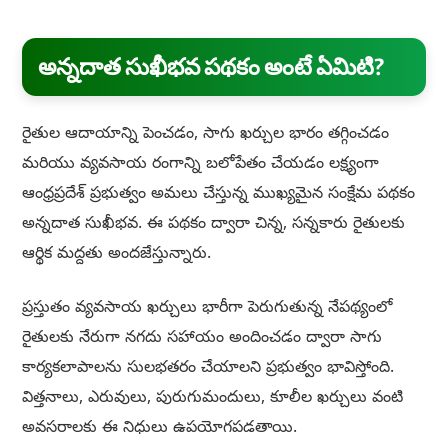
అన్నదాత సుఖీభవ పథకం అంటే ఏమిటి?
రైతుల ఆదాయాన్ని పెంచడం, సాగు ఖర్చుల భారం తగ్గించడం
మరియు వ్యవసాయ రంగాన్ని బలోపేతం చేయడం లక్ష్యంగా
ఆంధ్రప్రదేశ్ ప్రభుత్వం అమలు చేస్తున్న ముఖ్యమైన సంక్షేమ పథకం
అన్నదాత సుఖీభవ. ఈ పథకం ద్వారా చిన్న, సన్నకారు రైతులకు
ఆర్థిక మద్దతు అందజేస్తున్నారు.
ప్రస్తుతం వ్యవసాయ ఖర్చులు భారీగా పెరుగుతున్న నేపథ్యంలో
రైతులకు నేరుగా నగదు సహాయం అందించడం ద్వారా సాగు
కార్యకలాపాలను సులభతరం చేయాలని ప్రభుత్వం భావిస్తోంది.
విత్తనాలు, ఎరువులు, పురుగుమందులు, కూలీల ఖర్చులు వంటి
అవసరాలకు ఈ నిధులు ఉపయోగపడతాయి.