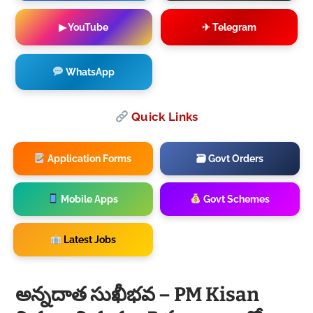
▶ YouTube
✈ Telegram
WhatsApp
Quick Links
Application Forms
🗃 Govt Orders
Mobile Apps
Govt Schemes
Latest Jobs
అన్నదాత సుఖీభవ – PM Kisan