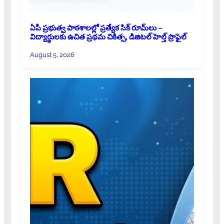
ఏపీ ప్రభుత్వ పాఠశాలల్లో ప్రత్యేక సిక్ రూమ్‌లు –
విద్యార్థులకు ఉచిత ప్రథమ చికిత్స, డిజిటల్ హెల్త్ ప్రొఫైల్
August 5, 2026