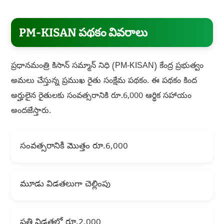
PM-KISAN పథకం వివరాలు
ప్రధానమంత్రి కిసాన్ సమ్మాన్ నిధి (PM-KISAN) కేంద్ర ప్రభుత్వం
అమలు చేస్తున్న ప్రముఖ రైతు సంక్షేమ పథకం. ఈ పథకం కింద
అర్హులైన రైతులకు సంవత్సరానికి రూ.6,000 ఆర్థిక సహాయం
అందజేస్తారు.
సంవత్సరానికి మొత్తం రూ.6,000
మూడు విడతలుగా చెల్లింపు
ప్రతి విడతలో రూ.2,000