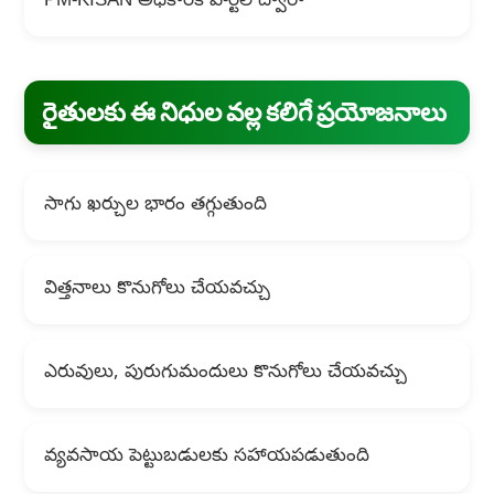
PM-KISAN అధికారిక పోర్టల్ ద్వారా
రైతులకు ఈ నిధుల వల్ల కలిగే ప్రయోజనాలు
సాగు ఖర్చుల భారం తగ్గుతుంది
విత్తనాలు కొనుగోలు చేయవచ్చు
ఎరువులు, పురుగుమందులు కొనుగోలు చేయవచ్చు
వ్యవసాయ పెట్టుబడులకు సహాయపడుతుంది