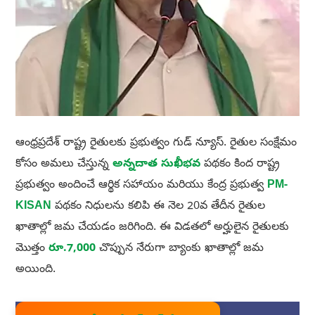
ఆంధ్రప్రదేశ్ రాష్ట్ర రైతులకు ప్రభుత్వం గుడ్ న్యూస్. రైతుల సంక్షేమం
కోసం అమలు చేస్తున్న
అన్నదాత సుఖీభవ
పథకం కింద రాష్ట్ర
ప్రభుత్వం అందించే ఆర్థిక సహాయం మరియు కేంద్ర ప్రభుత్వ
PM-
KISAN
పథకం నిధులను కలిపి ఈ నెల 20వ తేదీన రైతుల
ఖాతాల్లో జమ చేయడం జరిగింది. ఈ విడతలో అర్హులైన రైతులకు
మొత్తం
రూ.7,000
చొప్పున నేరుగా బ్యాంకు ఖాతాల్లో జమ
అయింది.