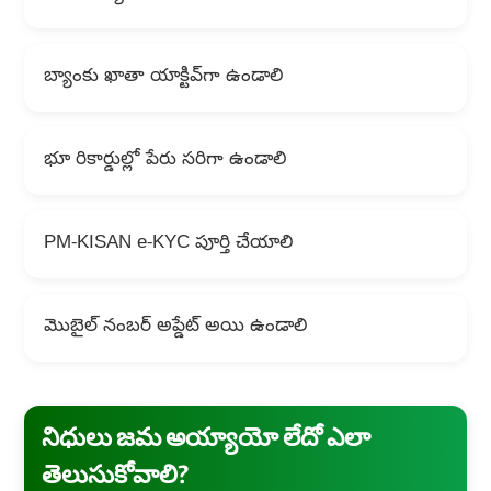
బ్యాంకు ఖాతా యాక్టివ్‌గా ఉండాలి
భూ రికార్డుల్లో పేరు సరిగా ఉండాలి
PM-KISAN e-KYC పూర్తి చేయాలి
మొబైల్ నంబర్ అప్డేట్ అయి ఉండాలి
నిధులు జమ అయ్యాయో లేదో ఎలా
తెలుసుకోవాలి?