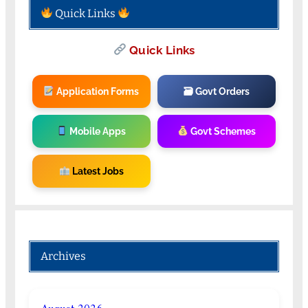
Quick Links
Quick Links
Application Forms
🗃 Govt Orders
Mobile Apps
Govt Schemes
Latest Jobs
Archives