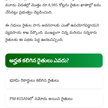
మూడు విడతల్లో మొత్తం రూ.8,985 కోట్లను రైతుల ఖాతాల్లో జమ
చేసినట్లు ప్రభుత్వం వెల్లడించింది.
ఈ నిధులు రైతుల సాగు అవసరాలకు ఎంతో ఉపయోగపడ్డాయని
వ్యవసాయ శాఖ పేర్కొంది. ముఖ్యంగా చిన్న మరియు సన్నకారు
రైతులకు ఈ పథకం పెద్ద ఊరటనిచ్చింది.
అర్హత కలిగిన రైతులు ఎవరు?
భూమి రికార్డులు కలిగిన రైతులు
PM-KISANలో నమోదు అయిన రైతులు