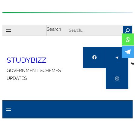
Skip
to
Search
content
Facebook
Telegra
STUDYBIZZ
GOVERNMENT SCHEMES
Instagr
UPDATES