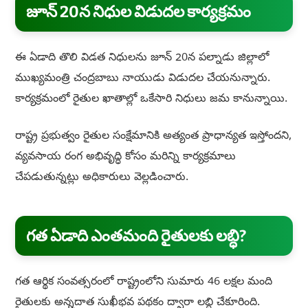
జూన్ 20న నిధుల విడుదల కార్యక్రమం
ఈ ఏడాది తొలి విడత నిధులను జూన్ 20న పల్నాడు జిల్లాలో
ముఖ్యమంత్రి చంద్రబాబు నాయుడు విడుదల చేయనున్నారు.
కార్యక్రమంలో రైతుల ఖాతాల్లో ఒకేసారి నిధులు జమ కానున్నాయి.
రాష్ట్ర ప్రభుత్వం రైతుల సంక్షేమానికి అత్యంత ప్రాధాన్యత ఇస్తోందని,
వ్యవసాయ రంగ అభివృద్ధి కోసం మరిన్ని కార్యక్రమాలు
చేపడుతున్నట్లు అధికారులు వెల్లడించారు.
గత ఏడాది ఎంతమంది రైతులకు లబ్ధి?
గత ఆర్థిక సంవత్సరంలో రాష్ట్రంలోని సుమారు 46 లక్షల మంది
రైతులకు అన్నదాత సుఖీభవ పథకం ద్వారా లబ్ధి చేకూరింది.