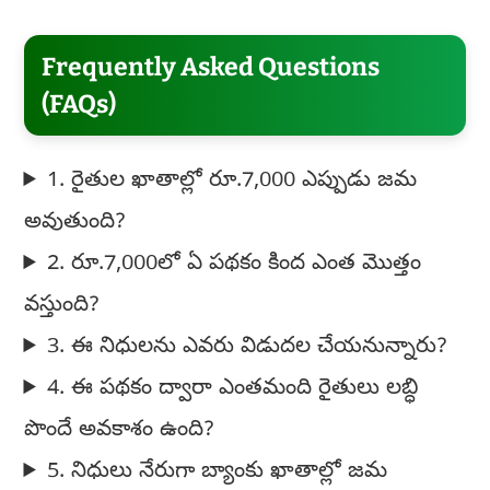
Frequently Asked Questions
(FAQs)
1. రైతుల ఖాతాల్లో రూ.7,000 ఎప్పుడు జమ
అవుతుంది?
2. రూ.7,000లో ఏ పథకం కింద ఎంత మొత్తం
వస్తుంది?
3. ఈ నిధులను ఎవరు విడుదల చేయనున్నారు?
4. ఈ పథకం ద్వారా ఎంతమంది రైతులు లబ్ధి
పొందే అవకాశం ఉంది?
5. నిధులు నేరుగా బ్యాంకు ఖాతాల్లో జమ