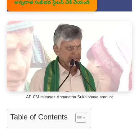
అన్నదాత సుఖీభవ స్టేటస్ చెక్ చేయండి
AP CM releases Annadatha Sukhibhava amount
Table of Contents