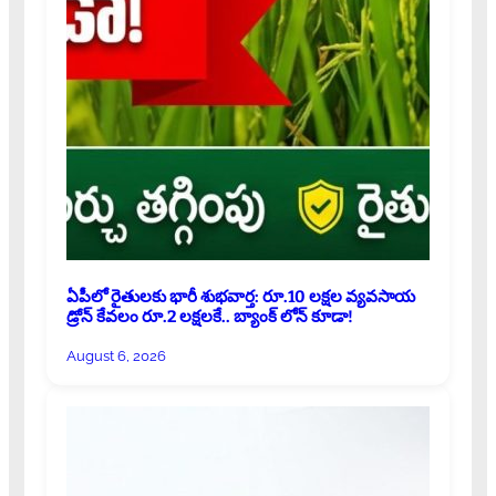
ఏపీలో రైతులకు భారీ శుభవార్త: రూ.10 లక్షల వ్యవసాయ
డ్రోన్ కేవలం రూ.2 లక్షలకే.. బ్యాంక్ లోన్ కూడా!
August 6, 2026