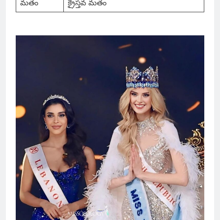
మతం
క్రైస్తవ మతం