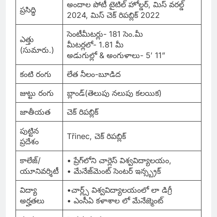
అందాల పోటీ టైటిల్ హోల్డర్, మిస్ వరల్డ్
ప్రసిద్ధి
2024, మిస్ చెక్ రిపబ్లిక్ 2022
సెంటీమీటర్లు- 181 సెం.మీ
ఎత్తు
మీటర్లలో- 1.81 మీ
(సుమారు.)
అడుగుల్లో & అంగుళాలు- 5′ 11”
కంటి రంగు
లేత నీలం-బూడిద
జుట్టు రంగు
బ్లాండ్(తెలుపు నలుపు కలయిక)
జాతీయత
చెక్ రిపబ్లిక్
పుట్టిన
Třinec, చెక్ రిపబ్లిక్
ప్రదేశం
కాలేజ్/
• ప్రేగ్‌లోని చార్లెస్ విశ్వవిద్యాలయం,
యూనివర్శిటీ
• మేనేజ్‌మెంట్ సెంటర్ ఇన్స్బ్రక్
విద్యా
•చార్ల్స్ విశ్వవిద్యాలయంలో లా డిగ్రీ
అర్హతలు
• ఎంసీఏ కళాశాల లో మేనేజ్మెంట్