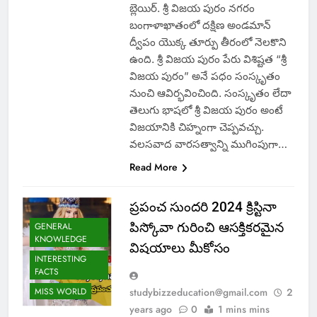
బ్లెయిర్. శ్రీ విజయ పురం నగరం
బంగాళాఖాతంలో దక్షిణ అండమాన్
ద్వీపం యొక్క తూర్పు తీరంలో నెలకొని
ఉంది. శ్రీ విజయ పురం పేరు విశిష్టత “శ్రీ
విజయ పురం” అనే పధం సంస్కృతం
నుంచి ఆవిర్భవించింది. సంస్కృతం లేదా
తెలుగు భాషలో శ్రీ విజయ పురం అంటే
విజయానికి చిహ్నంగా చెప్పవచ్చు.
వలసవాద వారసత్వాన్ని ముగింపుగా…
Read More
ప్రపంచ సుందరి 2024 క్రిస్టినా
పిస్కోవా గురించి ఆసక్తికరమైన
GENERAL
KNOWLEDGE
విషయాలు మీకోసం
INTERESTING
FACTS
MISS WORLD
studybizzeducation@gmail.com
2
years ago
0
1 mins mins