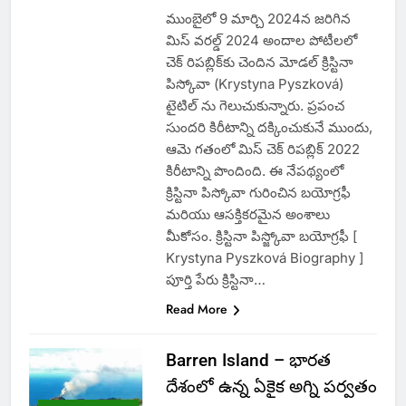
ముంబైలో 9 మార్చి 2024న జరిగిన
మిస్ వరల్డ్ 2024 అందాల పోటీలలో
చెక్ రిపబ్లిక్‌కు చెందిన మోడల్ క్రిస్టినా
పిస్కోవా (Krystyna Pyszková)
టైటిల్ ను గెలుచుకున్నారు. ప్రపంచ
సుందరి కిరీటాన్ని దక్కించుకునే ముందు,
ఆమె గతంలో మిస్ చెక్ రిపబ్లిక్ 2022
కిరీటాన్ని పొందింది. ఈ నేపథ్యంలో
క్రిస్టినా పిస్కోవా గురించిన బయోగ్రఫీ
మరియు ఆసక్తికరమైన అంశాలు
మీకోసం. క్రిస్టినా పిస్జ్కోవా బయోగ్రఫీ [
Krystyna Pyszková Biography ]
పూర్తి పేరు క్రిస్టినా…
Read More
Barren Island – భారత
దేశంలో ఉన్న ఏకైక అగ్ని పర్వతం