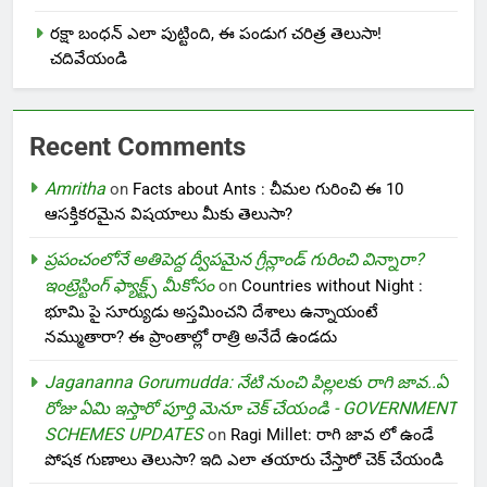
రక్షా బంధన్ ఎలా పుట్టింది, ఈ పండుగ చరిత్ర తెలుసా!
చదివేయండి
Recent Comments
Amritha
on
Facts about Ants : చీమల గురించి ఈ 10
ఆసక్తికరమైన విషయాలు మీకు తెలుసా?
ప్రపంచంలోనే అతిపెద్ద ద్వీపమైన గ్రీన్లాండ్ గురించి విన్నారా?
ఇంట్రెస్టింగ్ ఫ్యాక్ట్స్ మీకోసం
on
Countries without Night :
భూమి పై సూర్యుడు అస్తమించని దేశాలు ఉన్నాయంటే
నమ్ముతారా? ఈ ప్రాంతాల్లో రాత్రి అనేదే ఉండదు
Jagananna Gorumudda: నేటి నుంచి పిల్లలకు రాగి జావ..ఏ
రోజు ఏమి ఇస్తారో పూర్తి మెనూ చెక్ చేయండి - GOVERNMENT
SCHEMES UPDATES
on
Ragi Millet: రాగి జావ లో ఉండే
పోషక గుణాలు తెలుసా? ఇది ఎలా తయారు చేస్తారో చెక్ చేయండి