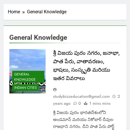
Home
General Knowledge
General Knowledge
శ్రీ విజయ పురం నగరం, జనాభా,
పాత పేరు, వాతావరణం,
భాషలు, సంస్కృతి మరియు
GENERAL
ఇతర వివరాలు
KNOWLEDGE
INDIAN CITIES
studybizzeducation@gmail.com
2
years ago
0
1 mins mins
శ్రీ విజయ పురం భారతదేశంలోని
అండమాన్ మరియు నికోబార్ దీవుల
రాజధాని నగరం. దీని పాత పేరు పోర్ట్