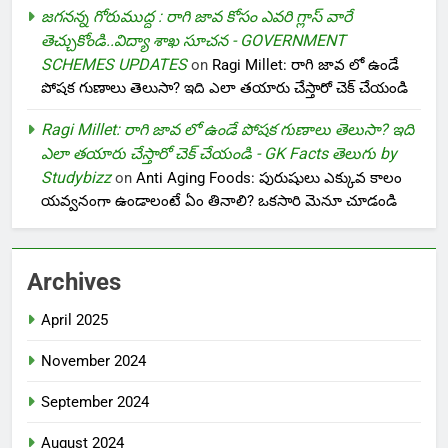
జగనన్న గోరుముద్ద : రాగి జావ కోసం ఎవరి గ్లాస్ వారే
తెచ్చుకోండి..విద్యా శాఖ సూచన - GOVERNMENT
SCHEMES UPDATES
on
Ragi Millet: రాగి జావ లో ఉండే
పోషక గుణాలు తెలుసా? ఇది ఎలా తయారు చేస్తారో చెక్ చేయండి
Ragi Millet: రాగి జావ లో ఉండే పోషక గుణాలు తెలుసా? ఇది
ఎలా తయారు చేస్తారో చెక్ చేయండి - GK Facts తెలుగు by
Studybizz
on
Anti Aging Foods: పురుషులు ఎక్కువ కాలం
యవ్వనంగా ఉండాలంటే ఏం తినాలి? ఒకసారి మెనూ చూడండి
Archives
April 2025
November 2024
September 2024
August 2024