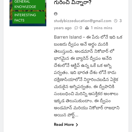
GENERAL
గురించి విన్నారా?
KNOWLEDGE
INTERESTING
FACTS
studybizzeducation@gmail.com
3
years ago
0
1 mins mins
Barren Island – ఈ పేరు లోనే ఇది ఒక
బంజరు ద్వీపం అనే అర్థం మనకి
తెలుస్తుంది. అండమాన్ నికోబార్ లో
భాగమైన ఈ బ్యారెన్ ద్వీపం అనేది
దేశంలోనే ఆక్టివ్ ఉన్న ఒకే ఒక అగ్ని
పర్వతం. ఇది భారత దేశం లోనే కాదు
దక్షిణాసియాలోనే నిర్ధారించబడిన ఏకైక
చురుకైన అగ్నిపర్వతం. ఈ ద్వీపానికి
సంబంధించి మరిన్ని ఆసక్తికర అంశాలు
ఇక్కడ తెలుసుకుందాం. ఈ ద్వీపం
అండమాన్ మరియు నికోబార్ రాజధాని
అయిన పోర్ట్…
Read More