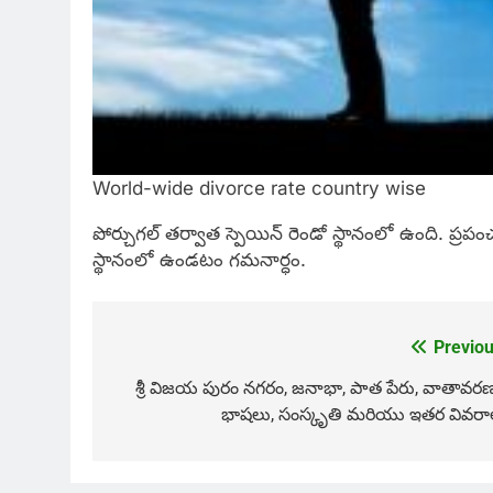
World-wide divorce rate country wise
పోర్చుగల్ తర్వాత స్పెయిన్ రెండో స్థానంలో ఉంది. ప్ర
స్థానంలో ఉండటం గమనార్ధం.
Previou
Post
navigation
శ్రీ విజయ పురం నగరం, జనాభా, పాత పేరు, వాతావరణ
భాషలు, సంస్కృతి మరియు ఇతర వివరా