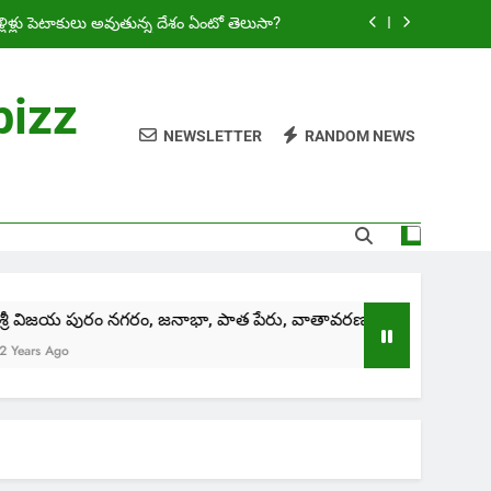
రణం, భాషలు, సంస్కృతి మరియు ఇతర వివరాలు
ase 2: అమరావతిలో 15 వేల ఐటీ ఉద్యోగాలు
bizz
Telugu – సింధు జలాల ఒప్పందం అంటే ఏమిటి!
NEWSLETTER
RANDOM NEWS
్లిళ్లు పెటాకులు అవుతున్న దేశం ఏంటో తెలుసా?
రణం, భాషలు, సంస్కృతి మరియు ఇతర వివరాలు
ase 2: అమరావతిలో 15 వేల ఐటీ ఉద్యోగాలు
గరం, జనాభా, పాత పేరు, వాతావరణం, భాషలు, సంస్కృతి మరియు ఇతర వ