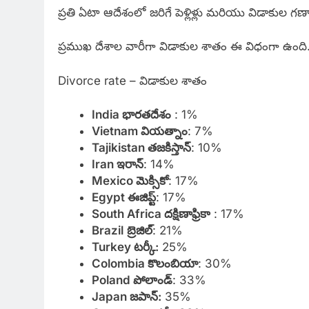
ప్రతి ఏటా ఆదేశంలో జరిగే పెళ్లిళ్లు మరియు విడాకుల
ప్రముఖ దేశాల వారీగా విడాకుల శాతం ఈ విధంగా ఉంది
Divorce rate – విడాకుల శాతం
India భారతదేశం
: 1%
Vietnam వియత్నాం
: 7%
Tajikistan తజకిస్తాన్
: 10%
Iran ఇరాన్
: 14%
Mexico మెక్సికో
: 17%
Egypt ఈజిప్ట్
: 17%
South Africa దక్షిణాఫ్రికా
: 17%
Brazil
బ్రెజిల్
: 21%
Turkey టర్కీ:
25%
Colombia కొలంబియా
: 30%
Poland పోలాండ్
: 33%
Japan జపాన్:
35%