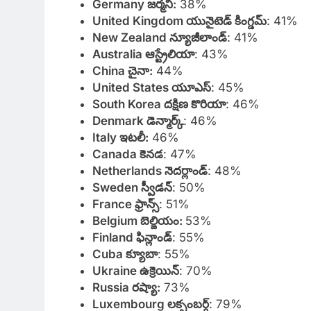
Germany జర్మనీ:
38%
United Kingdom యునైటెడ్ కింగ్డమ్
: 41%
New Zealand న్యూజీలాండ్
: 41%
Australia ఆస్ట్రేలియా
: 43%
China చైనా:
44%
United States యూఎస్
: 45%
South Korea దక్షిణ కొరియా
: 46%
Denmark డెన్మార్క్
: 46%
Italy ఇటలీ:
46%
Canada కెనడ
: 47%
Netherlands నెదర్లాండ్
: 48%
Sweden స్వీడన్
: 50%
France ఫ్రాన్స్
: 51%
Belgium బెల్జియం:
53%
Finland ఫిన్లాండ్
: 55%
Cuba క్యూబా
: 55%
Ukraine ఉక్రెయిన్
: 70%
Russia రష్యా:
73%
Luxembourg లక్సంబర్గ్
: 79%