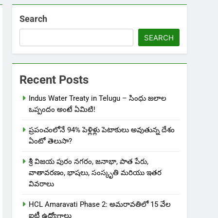
Search
SEARCH
Recent Posts
Indus Water Treaty in Telugu – సింధు జలాల
ఒప్పందం అంటే ఏమిటి!
ప్రపంచంలోనే 94% పెళ్లిళ్లు పెటాకులు అవుతున్న దేశం
ఏంటో తెలుసా?
శ్రీ విజయ పురం నగరం, జనాభా, పాత పేరు,
వాతావరణం, భాషలు, సంస్కృతి మరియు ఇతర
వివరాలు
HCL Amaravati Phase 2: అమరావతిలో 15 వేల
ఐటీ ఉద్యోగాలు