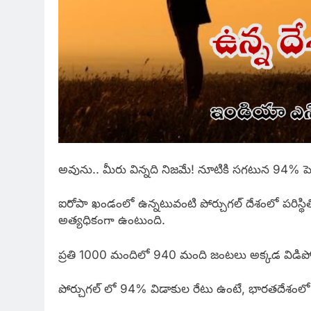
అవును.. మీరు విన్నది నిజమే! నూటికి సగటున 94% పెళ
ఐరోపా ఖండంలో ఉన్నటువంటి పోర్చుగల్ దేశంలో పరిస్థ
అత్యధికంగా ఉంటుంది.
ప్రతి 1000 మందిలో 940 మంది జంటలు అక్కడ విడిపోతున
పోర్చుగల్ లో 94% విడాకుల రేటు ఉంటే, భారతదేశంలో 