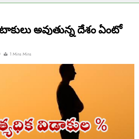
ు పెటాకులు అవుతున్న దేశం ఏంటో
0
1 Mins Mins