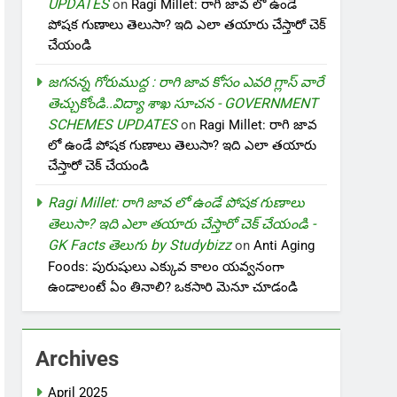
UPDATES
on
Ragi Millet: రాగి జావ లో ఉండే
పోషక గుణాలు తెలుసా? ఇది ఎలా తయారు చేస్తారో చెక్
చేయండి
జగనన్న గోరుముద్ద : రాగి జావ కోసం ఎవరి గ్లాస్ వారే
తెచ్చుకోండి..విద్యా శాఖ సూచన - GOVERNMENT
SCHEMES UPDATES
on
Ragi Millet: రాగి జావ
లో ఉండే పోషక గుణాలు తెలుసా? ఇది ఎలా తయారు
చేస్తారో చెక్ చేయండి
Ragi Millet: రాగి జావ లో ఉండే పోషక గుణాలు
తెలుసా? ఇది ఎలా తయారు చేస్తారో చెక్ చేయండి -
GK Facts తెలుగు by Studybizz
on
Anti Aging
Foods: పురుషులు ఎక్కువ కాలం యవ్వనంగా
ఉండాలంటే ఏం తినాలి? ఒకసారి మెనూ చూడండి
Archives
April 2025