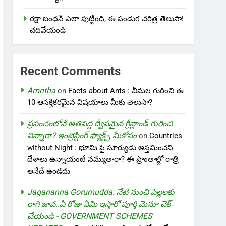
రక్షా బంధన్ ఎలా పుట్టింది, ఈ పండుగ చరిత్ర తెలుసా!
చదివేయండి
Recent Comments
Amritha
on
Facts about Ants : చీమల గురించి ఈ
10 ఆసక్తికరమైన విషయాలు మీకు తెలుసా?
ప్రపంచంలోనే అతిపెద్ద ద్వీపమైన గ్రీన్లాండ్ గురించి
విన్నారా? ఇంట్రెస్టింగ్ ఫ్యాక్ట్స్ మీకోసం
on
Countries
without Night : భూమి పై సూర్యుడు అస్తమించని
దేశాలు ఉన్నాయంటే నమ్ముతారా? ఈ ప్రాంతాల్లో రాత్రి
అనేదే ఉండదు
Jagananna Gorumudda: నేటి నుంచి పిల్లలకు
రాగి జావ..ఏ రోజు ఏమి ఇస్తారో పూర్తి మెనూ చెక్
చేయండి - GOVERNMENT SCHEMES