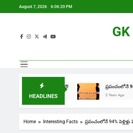
Skip
August 7, 2026
6:06:21 PM
to
content
GK 
ందం అంటే ఏమిటి!
ప్రపంచంలోనే 94% పెళ్లిళ్లు పెటాక
2 Years Ago
HEADLINES
Home
Interesting Facts
ప్రపంచంలోనే 94% పెళ్లిళ్