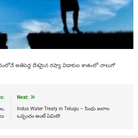
పంచంలోనే అతిపెద్ద దేశమైన రష్యా విడాకుల శాతంలో నాలుగో
s:
Next:
ం,
Indus Water Treaty in Telugu – సింధు జలాల
లు
ఒప్పందం అంటే ఏమిటి!