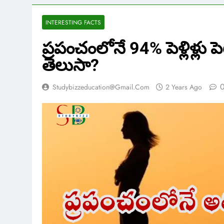
INTERESTING FACTS
ప్రపంచంలోనే 94% పెళ్లిళ్ల
తెలుసా?
Studybizzeducation@gmail.com
2 Years Ago