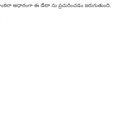
 గణాంకలా ఆధారంగా ఈ డేటా ను ప్రచురించడం జరుగుతుంది.
.