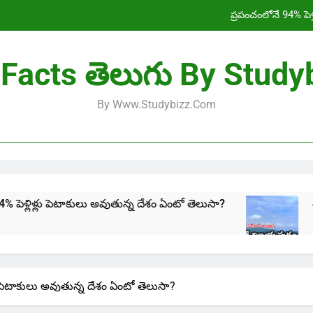
శ్రీ విజయ పురం నగరం, జనాభా, పాత పేరు, వాతావ
HCL Amaravati Ph
Facts తెలుగు By Study
Indus Water Treaty in 
By Www.studybizz.com
ప్రపంచంలోనే 94% పెళ
శ్రీ విజయ పురం నగరం, జనాభా, పాత పేరు, వాతావ
HCL Amaravati Ph
ులు అవుతున్న దేశం ఏంటో తెలుసా?
శ్రీ విజయ పురం న
2 Years Ago
లు పెటాకులు అవుతున్న దేశం ఏంటో తెలుసా?