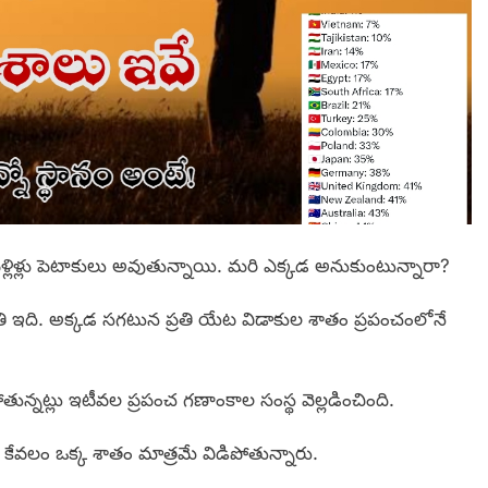
్లిళ్లు పెటాకులు అవుతున్నాయి. మరి ఎక్కడ అనుకుంటున్నారా?
ితి ఇది. అక్కడ సగటున ప్రతి యేట విడాకుల శాతం ప్రపంచంలోనే
్నట్లు ఇటీవల ప్రపంచ గణాంకాల సంస్థ వెల్లడించింది.
కేవలం ఒక్క శాతం మాత్రమే విడిపోతున్నారు.