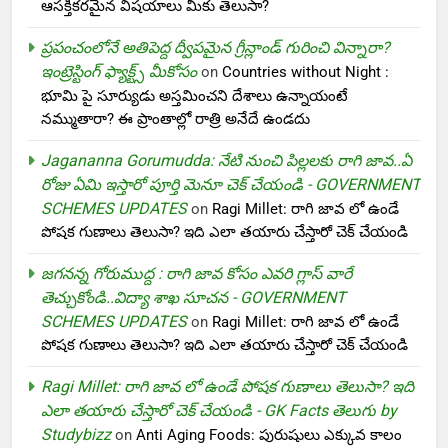
ఆసక్తికరమైన విషయాలు మీకు తెలుసా?
ప్రపంచంలోనే అతిపెద్ద ద్వీపమైన గ్రీన్లాండ్ గురించి విన్నారా?
ఇంట్రెస్టింగ్ ఫ్యాక్ట్స్ మీకోసం
on
Countries without Night :
భూమి పై సూర్యుడు అస్తమించని దేశాలు ఉన్నాయంటే
నమ్ముతారా? ఈ ప్రాంతాల్లో రాత్రి అనేదే ఉండదు
Jagananna Gorumudda: నేటి నుంచి పిల్లలకు రాగి జావ..ఏ
రోజు ఏమి ఇస్తారో పూర్తి మెనూ చెక్ చేయండి - GOVERNMENT
SCHEMES UPDATES
on
Ragi Millet: రాగి జావ లో ఉండే
పోషక గుణాలు తెలుసా? ఇది ఎలా తయారు చేస్తారో చెక్ చేయండి
జగనన్న గోరుముద్ద : రాగి జావ కోసం ఎవరి గ్లాస్ వారే
తెచ్చుకోండి..విద్యా శాఖ సూచన - GOVERNMENT
SCHEMES UPDATES
on
Ragi Millet: రాగి జావ లో ఉండే
పోషక గుణాలు తెలుసా? ఇది ఎలా తయారు చేస్తారో చెక్ చేయండి
Ragi Millet: రాగి జావ లో ఉండే పోషక గుణాలు తెలుసా? ఇది
ఎలా తయారు చేస్తారో చెక్ చేయండి - GK Facts తెలుగు by
Studybizz
on
Anti Aging Foods: పురుషులు ఎక్కువ కాలం