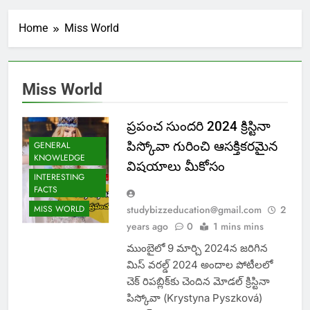
Home
Miss World
Miss World
ప్రపంచ సుందరి 2024 క్రిస్టినా
పిస్కోవా గురించి ఆసక్తికరమైన
GENERAL
KNOWLEDGE
విషయాలు మీకోసం
INTERESTING
FACTS
MISS WORLD
studybizzeducation@gmail.com
2
years ago
0
1 mins mins
ముంబైలో 9 మార్చి 2024న జరిగిన
మిస్ వరల్డ్ 2024 అందాల పోటీలలో
చెక్ రిపబ్లిక్‌కు చెందిన మోడల్ క్రిస్టినా
పిస్కోవా (Krystyna Pyszková)