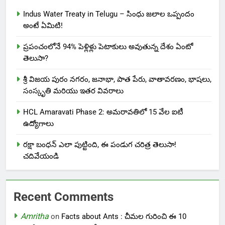
Indus Water Treaty in Telugu – సింధు జలాల ఒప్పందం
అంటే ఏమిటి!
ప్రపంచంలోనే 94% పెళ్లిళ్లు పెటాకులు అవుతున్న దేశం ఏంటో
తెలుసా?
శ్రీ విజయ పురం నగరం, జనాభా, పాత పేరు, వాతావరణం, భాషలు,
సంస్కృతి మరియు ఇతర వివరాలు
HCL Amaravati Phase 2: అమరావతిలో 15 వేల ఐటీ
ఉద్యోగాలు
రక్షా బంధన్ ఎలా పుట్టింది, ఈ పండుగ చరిత్ర తెలుసా!
చదివేయండి
Recent Comments
Amritha
on
Facts about Ants : చీమల గురించి ఈ 10