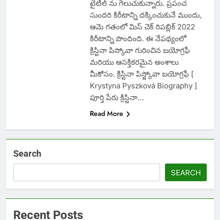
టైటిల్ ను గెలుచుకున్నారు. ప్రపంచ
సుందరి కిరీటాన్ని దక్కించుకునే ముందు,
ఆమె గతంలో మిస్ చెక్ రిపబ్లిక్ 2022
కిరీటాన్ని పొందింది. ఈ నేపథ్యంలో
క్రిస్టినా పిస్కోవా గురించిన బయోగ్రఫీ
మరియు ఆసక్తికరమైన అంశాలు
మీకోసం. క్రిస్టినా పిస్జ్కోవా బయోగ్రఫీ [
Krystyna Pyszková Biography ]
పూర్తి పేరు క్రిస్టినా…
Read More
Search
SEARCH
Recent Posts