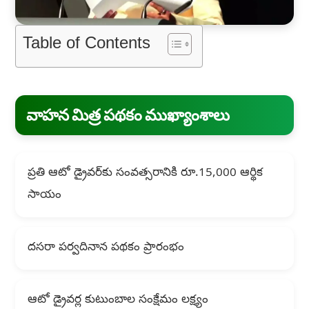
Table of Contents
వాహన మిత్ర పథకం ముఖ్యాంశాలు
ప్రతి ఆటో డ్రైవర్‌కు సంవత్సరానికి రూ.15,000 ఆర్థిక
సాయం
దసరా పర్వదినాన పథకం ప్రారంభం
ఆటో డ్రైవర్ల కుటుంబాల సంక్షేమం లక్ష్యం