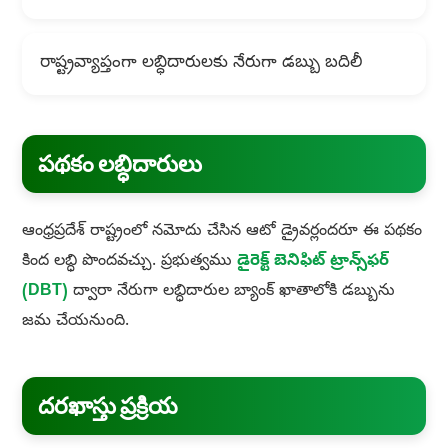
రాష్ట్రవ్యాప్తంగా లబ్ధిదారులకు నేరుగా డబ్బు బదిలీ
పథకం లబ్ధిదారులు
ఆంధ్రప్రదేశ్ రాష్ట్రంలో నమోదు చేసిన ఆటో డ్రైవర్లందరూ ఈ పథకం
కింద లబ్ధి పొందవచ్చు. ప్రభుత్వము
డైరెక్ట్ బెనిఫిట్ ట్రాన్స్‌ఫర్
(DBT)
ద్వారా నేరుగా లబ్ధిదారుల బ్యాంక్ ఖాతాలోకి డబ్బును
జమ చేయనుంది.
దరఖాస్తు ప్రక్రియ