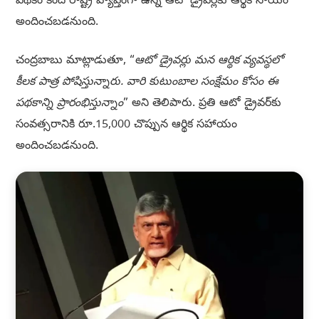
పథకం కింద రాష్ట్ర వ్యాప్తంగా ఉన్న ఆటో డ్రైవర్లకు ఆర్థిక సాయం
అందించబడనుంది.
చంద్రబాబు మాట్లాడుతూ, “
ఆటో డ్రైవర్లు మన ఆర్థిక వ్యవస్థలో
కీలక పాత్ర పోషిస్తున్నారు. వారి కుటుంబాల సంక్షేమం కోసం ఈ
పథకాన్ని ప్రారంభిస్తున్నాం
” అని తెలిపారు. ప్రతి ఆటో డ్రైవర్‌కు
సంవత్సరానికి రూ.15,000 చొప్పున ఆర్థిక సహాయం
అందించబడనుంది.