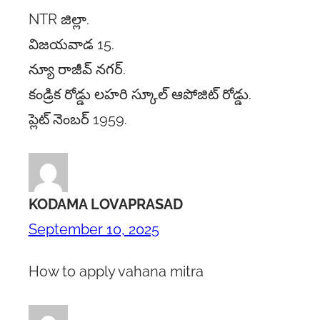
NTR జిల్లా.
విజయవాడ 15.
న్యూ రాజీవ్ నగర్.
కండ్రిక రోడ్డు లహరి స్కూల్ ఆపోజిట్ రోడ్డు.
ప్లెట్ నెంబర్ 1959.
KODAMA LOVAPRASAD
September 10, 2025
How to apply vahana mitra