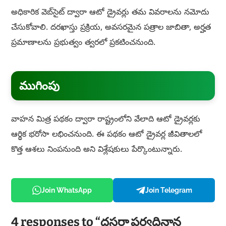
అధికారిక వెబ్‌సైట్ ద్వారా ఆటో డ్రైవర్లు తమ వివరాలను నమోదు
చేసుకోవాలి. దరఖాస్తు ప్రక్రియ, అవసరమైన పత్రాల జాబితా, అర్హత
ప్రమాణాలను ప్రభుత్వం త్వరలో ప్రకటించనుంది.
ముగింపు
వాహన మిత్ర పథకం ద్వారా రాష్ట్రంలోని వేలాది ఆటో డ్రైవర్లకు
ఆర్థిక భరోసా లభించనుంది. ఈ పథకం ఆటో డ్రైవర్ల జీవితాలలో
కొత్త ఆశలు నింపనుంది అని విశ్లేషకులు పేర్కొంటున్నారు.
Join WhatsApp
Join Telegram
4 responses to “దసరా పర్వదినాన