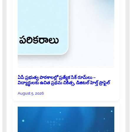
ఏపీ ప్రభుత్వ పాఠశాలల్లో ప్రత్యేక సిక్ రూమ్‌లు –
విద్యార్థులకు ఉచిత ప్రథమ చికిత్స, డిజిటల్ హెల్త్ ప్రొఫైల్
August 5, 2026