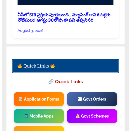
ఏపీలో SIR ప్రక్రియ పూర్తయింది.. మ్యాపింగ్ కాని ఓటర్లకు
నోటీసులు! ఆగస్టు 30లోపు ఈ పని తప్పనిసరి
August 3, 2026
Quick Links
Quick Links
Application Forms
🗃 Govt Orders
Mobile Apps
Govt Schemes