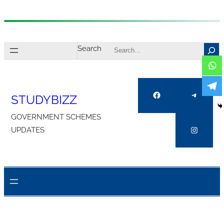
Skip
to
Search
content
Facebook
Telegra
STUDYBIZZ
GOVERNMENT SCHEMES
Instagr
UPDATES