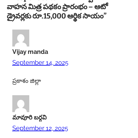
వాహన మిత్ర పథకం ప్రారంభం – ఆటో
డ్రైవర్లకు రూ.15,000 ఆర్థిక సాయం”
Vijay manda
September 14, 2025
ప్రకాశం జిల్లా
మావూరి బర్గవి
September 12, 2025