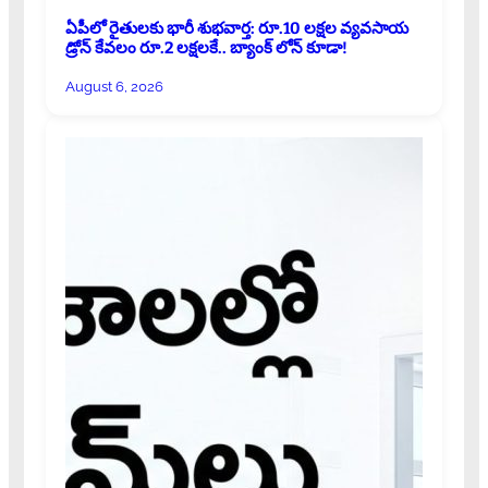
ఏపీలో రైతులకు భారీ శుభవార్త: రూ.10 లక్షల వ్యవసాయ
డ్రోన్ కేవలం రూ.2 లక్షలకే.. బ్యాంక్ లోన్ కూడా!
August 6, 2026