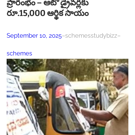
ప్రారంభం – ఆటో డ్రైవర్లకు
రూ.15,000 ఆర్థిక సాయం
September 10, 2025
–
schemesstudybizz
–
schemes