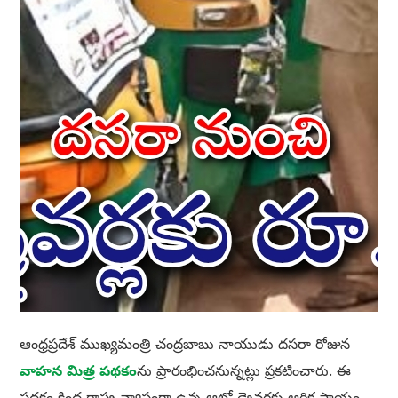
ఆంధ్రప్రదేశ్ ముఖ్యమంత్రి చంద్రబాబు నాయుడు దసరా రోజున
వాహన మిత్ర పథకం
ను ప్రారంభించనున్నట్లు ప్రకటించారు. ఈ