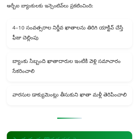
ఆర్బీఐ బ్యాంకులకు ఇన్సెంటివ్‌లు ప్రకటించింది:
4–10 సంవత్సరాల నిర్జీవ ఖాతాలను తిరిగి యాక్టివ్ చేస్తే
ఫీజు చెల్లింపు
బ్యాంకు సిబ్బంది ఖాతాదారుల ఇంటికి వెళ్లి సమాచారం
సేకరించాలి
వారసుల డాక్యుమెంట్లు తీసుకుని ఖాతా మళ్లీ తెరిపించాలి