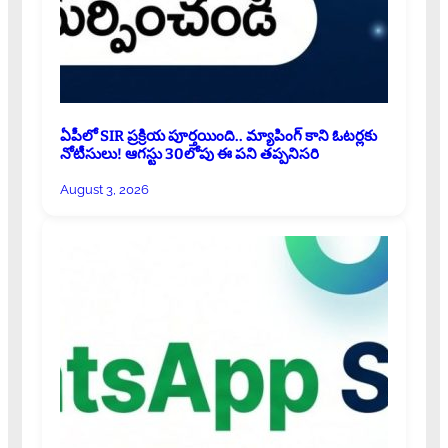
ఏపీలో SIR ప్రక్రియ పూర్తయింది.. మ్యాపింగ్ కాని ఓటర్లకు
నోటీసులు! ఆగస్టు 30లోపు ఈ పని తప్పనిసరి
August 3, 2026