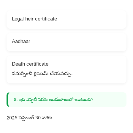
Legal heir certificate
Aadhaar
Death certificate
సమర్పించి క్లెయిమ్ చేయవచ్చు.
5. ఇది ఎప్పటి వరకు అందుబాటులో ఉంటుంది?
2026 సెప్టెంబర్ 30 వరకు.