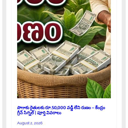
పొగాకు రైతులకు రూ.50,000 వడ్డీ లేని రుణం – కేంద్రం
గ్రీన్ సిగ్నల్ | పూర్తి వివరాలు
August 2, 2026