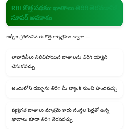
RBI కొత్త పథకం: ఖాతాలు తిరిగి తెరవడానికి
సూపర్ అవకాశం
ఆర్బీఐ ప్రకటించిన ఈ కొత్త కార్యక్రమం ద్వారా —
లావాదేవీలు నిలిచిపోయిన ఖాతాలను తిరిగి యాక్టివ్
చేసుకోవచ్చు
అందులోని డబ్బును తిరిగి మీ బ్యాంక్ నుంచి పొందవచ్చు
వ్యక్తిగత ఖాతాలు మాత్రమే కాదు సంస్థల పేర్లతో ఉన్న
ఖాతాలు కూడా తిరిగి తెరవవచ్చు