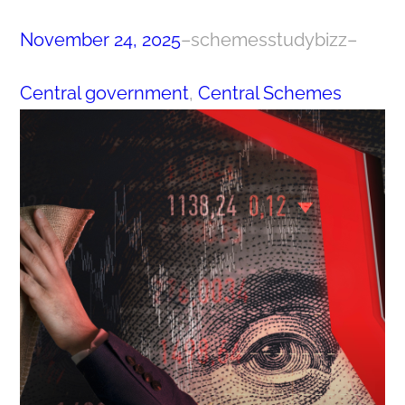
November 24, 2025
–
schemesstudybizz
–
Central government
, 
Central Schemes