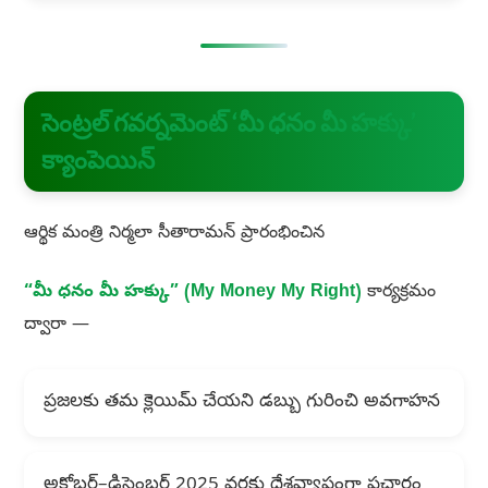
సెంట్రల్ గవర్నమెంట్ ‘మీ ధనం మీ హక్కు’
క్యాంపెయిన్
ఆర్థిక మంత్రి నిర్మలా సీతారామన్ ప్రారంభించిన
“మీ ధనం మీ హక్కు” (My Money My Right)
కార్యక్రమం
ద్వారా —
ప్రజలకు తమ క్లెయిమ్ చేయని డబ్బు గురించి అవగాహన
అక్టోబర్–డిసెంబర్ 2025 వరకు దేశవ్యాప్తంగా ప్రచారం