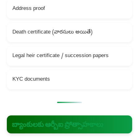
Address proof
Death certificate (వారసులు అయితే)
Legal heir certificate / succession papers
KYC documents
బ్యాంకులకు ఆర్బీఐ ప్రోత్సాహకాలు