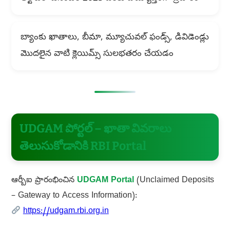
బ్యాంకు ఖాతాలు, బీమా, మ్యూచువల్ ఫండ్స్, డివిడెండ్లు
మొదలైన వాటి క్లెయిమ్స్ సులభతరం చేయడం
UDGAM పోర్టల్ – ఖాతా వివరాలు
తెలుసుకోడానికి RBI Portal
ఆర్బీఐ ప్రారంభించిన
UDGAM Portal
(Unclaimed Deposits
– Gateway to Access Information):
https://udgam.rbi.org.in