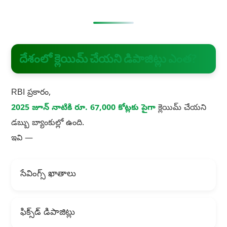
దేశంలో క్లెయిమ్ చేయని డిపాజిట్లు ఎంత?
RBI ప్రకారం,
2025 జూన్ నాటికి రూ. 67,000 కోట్లకు పైగా
క్లెయిమ్ చేయని
డబ్బు బ్యాంకుల్లో ఉంది.
ఇవి —
సేవింగ్స్ ఖాతాలు
ఫిక్స్‌డ్ డిపాజిట్లు