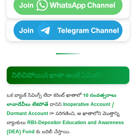
నిలిచిపోయిన ఖాతా అంటే ఏమిటి?
ఒక బ్యాంక్ సేవింగ్స్ లేదా కరెంట్ ఖాతాలో
10 సంవత్సరాలు
లావాదేవీలు లేకపోతే
దానిని
Inoperative Account /
Dormant Account
గా పరిగణించి, ఆ ఖాతాలోని మొత్తాన్ని
బ్యాంకులు
RBI–Depositor Education and Awareness
(DEA) Fund
కు బదిలీ చేస్తాయి.