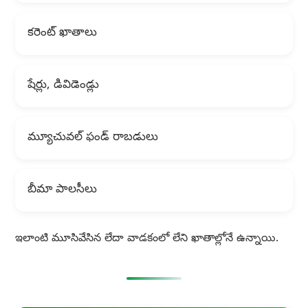
కరెంట్ ఖాతాలు
షేర్లు, డివిడెండ్లు
మ్యూచువల్ ఫండ్ రాబడులు
బీమా పాలసీలు
ఇలాంటి మూసివేసిన లేదా వాడకంలో లేని ఖాతాల్లోనే ఉన్నాయి.