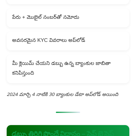
పేరు + మొబైల్ నంబర్‌తో నమోదు
అవసరమైన KYC వివరాలు అప్‌లోడ్
మీ క్లెయిమ్ చేయని డబ్బు ఉన్న బ్యాంకుల జాబితా
కనిపిస్తుంది
2024 మార్చి 4 నాటికి 30 బ్యాంకుల డేటా అప్‌లోడ్ అయింది
డబ్బు తిరిగి పొందే విధానం – స్టెప్ బై స్టెప్