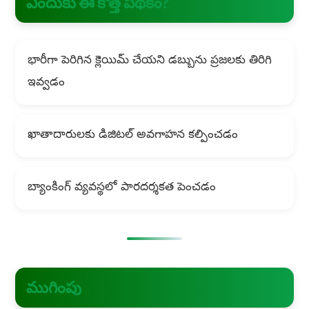
ఎందుకు ఈ కొత్త పథకం?
భారీగా పెరిగిన క్లెయిమ్ చేయని డబ్బును ప్రజలకు తిరిగి
ఇవ్వడం
ఖాతాదారులకు డిజిటల్ అవగాహన కల్పించడం
బ్యాంకింగ్ వ్యవస్థలో పారదర్శకత పెంచడం
ముగింపు