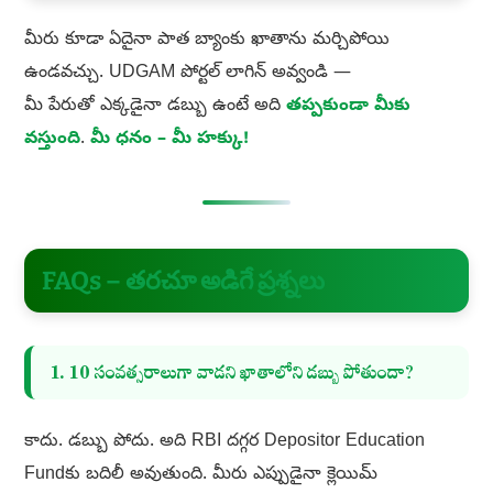
మీరు కూడా ఏదైనా పాత బ్యాంకు ఖాతాను మర్చిపోయి
ఉండవచ్చు. UDGAM పోర్టల్ లాగిన్ అవ్వండి —
మీ పేరుతో ఎక్కడైనా డబ్బు ఉంటే అది
తప్పకుండా మీకు
వస్తుంది
.
మీ ధనం – మీ హక్కు!
FAQs – తరచూ అడిగే ప్రశ్నలు
1. 10 సంవత్సరాలుగా వాడని ఖాతాలోని డబ్బు పోతుందా?
కాదు. డబ్బు పోదు. అది RBI దగ్గర Depositor Education
Fundకు బదిలీ అవుతుంది. మీరు ఎప్పుడైనా క్లెయిమ్