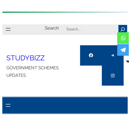
Skip
to
Search
content
Facebook
Telegra
STUDYBIZZ
GOVERNMENT SCHEMES
Instagr
UPDATES