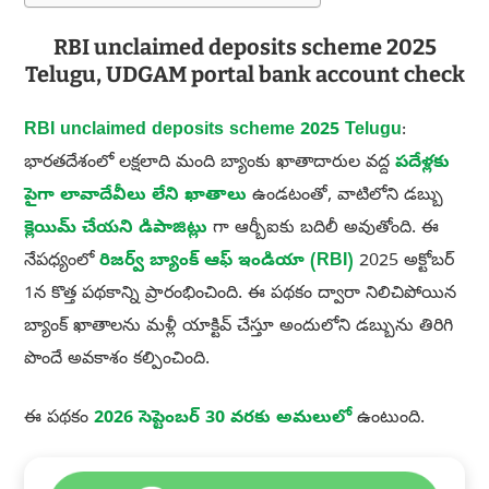
RBI unclaimed deposits scheme 2025
Telugu, UDGAM portal bank account check
RBI unclaimed deposits scheme 2025 Telugu
:
భారతదేశంలో లక్షలాది మంది బ్యాంకు ఖాతాదారుల వద్ద
పదేళ్లకు
పైగా లావాదేవీలు లేని ఖాతాలు
ఉండటంతో, వాటిలోని డబ్బు
క్లెయిమ్ చేయని డిపాజిట్లు
గా ఆర్బీఐకు బదిలీ అవుతోంది. ఈ
నేపధ్యంలో
రిజర్వ్ బ్యాంక్ ఆఫ్ ఇండియా (RBI)
2025 అక్టోబర్
1న కొత్త పథకాన్ని ప్రారంభించింది. ఈ పథకం ద్వారా నిలిచిపోయిన
బ్యాంక్ ఖాతాలను మళ్లీ యాక్టివ్ చేస్తూ అందులోని డబ్బును తిరిగి
పొందే అవకాశం కల్పించింది.
ఈ పథకం
2026 సెప్టెంబర్ 30 వరకు అమలులో
ఉంటుంది.