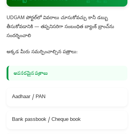
UDGAM పోర్టల్‌లో వివరాలు చూసుకోవచ్చు కానీ డబ్బు
తీసుకోవడానికి — తప్పనిసరిగా సంబంధిత బ్యాంక్ బ్రాంచ్‌ను
సందర్శించాలి
అక్కడ మీరు సమర్పించాల్సిన పత్రాలు:
అవసరమైన పత్రాలు
Aadhaar / PAN
Bank passbook / Cheque book