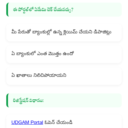
ఈ పోర్టల్‌లో ఏమేమి చెక్ చేయవచ్చు?
మీ పేరుతో బ్యాంకుల్లో ఉన్న క్లెయిమ్ చేయని డిపాజిట్లు
ఏ బ్యాంకులో ఎంత మొత్తం ఉందో
ఏ ఖాతాలు నిలిచిపోయాయని
రిజిస్ట్రేషన్ విధానం:
UDGAM Portal
ఓపెన్ చేయండి