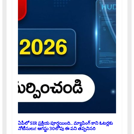
ఏపీలో SIR ప్రక్రియ పూర్తయింది.. మ్యాపింగ్ కాని ఓటర్లకు
నోటీసులు! ఆగస్టు 30లోపు ఈ పని తప్పనిసరి