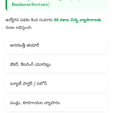
Business Sectors)
ఉద్యోగిని పథకం కింద సుమారు
88 రకాల చిన్న వ్యాపారాలకు
రుణం లభిస్తుంది:
అగరబత్తీ తయారీ
బేకరీ, కేటరింగ్ యూనిట్లు
బ్యూటీ పార్లర్ / సలోన్
పండ్లు, కూరగాయల వ్యాపారం