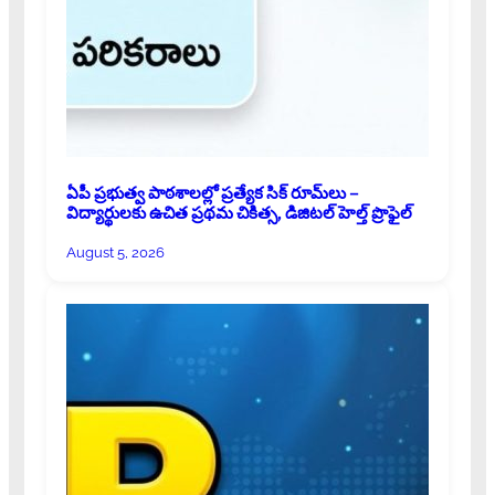
ఏపీ ప్రభుత్వ పాఠశాలల్లో ప్రత్యేక సిక్ రూమ్‌లు –
విద్యార్థులకు ఉచిత ప్రథమ చికిత్స, డిజిటల్ హెల్త్ ప్రొఫైల్
August 5, 2026