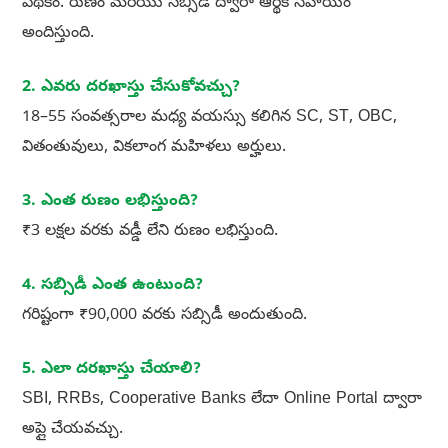
పథకం. రుణం మరియు సబ్సిడీ ద్వారా ఆర్థిక సహాయం
అందిస్తుంది.
2. ఎవరు దరఖాస్తు చేసుకోవచ్చు?
18–55 సంవత్సరాల మధ్య వయస్సు కలిగిన SC, ST, OBC,
వితంతువులు, వికలాంగ మహిళలు అర్హులు.
3. ఎంత రుణం లభిస్తుంది?
₹3 లక్షల వరకు వడ్డీ లేని రుణం లభిస్తుంది.
4. సబ్సిడీ ఎంత ఉంటుంది?
గరిష్టంగా ₹90,000 వరకు సబ్సిడీ అందుతుంది.
5. ఎలా దరఖాస్తు చేయాలి?
SBI, RRBs, Cooperative Banks లేదా Online Portal ద్వారా
అప్లై చేయవచ్చు.