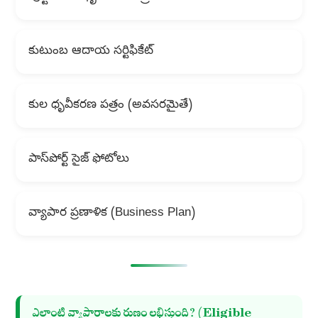
కుటుంబ ఆదాయ సర్టిఫికేట్
కుల ధృవీకరణ పత్రం (అవసరమైతే)
పాస్‌పోర్ట్ సైజ్ ఫోటోలు
వ్యాపార ప్రణాళిక (Business Plan)
ఎలాంటి వ్యాపారాలకు రుణం లభిస్తుంది? (Eligible