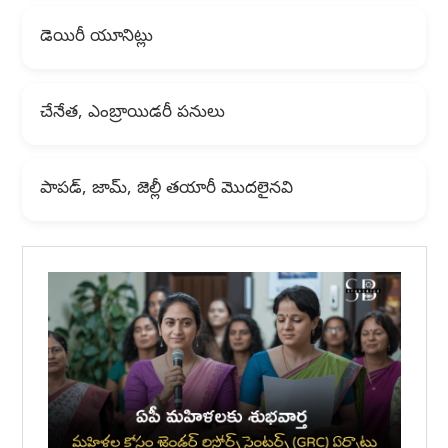
డెయిరీ యూనిట్లు
చేనేత, ఎంబ్రాయిడరీ పనులు
పాపడ్, జామ్, జెల్లీ తయారీ మొదలైనవి