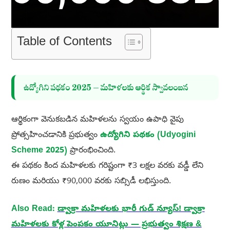
Table of Contents
ఉద్యోగిని పథకం 2025 – మహిళలకు ఆర్థిక స్వావలంబన
ఆర్థికంగా వెనుకబడిన మహిళలను స్వయం ఉపాధి వైపు
ప్రోత్సహించడానికి ప్రభుత్వం
ఉద్యోగిని పథకం (Udyogini
Scheme 2025)
ప్రారంభించింది.
ఈ పథకం కింద మహిళలకు గరిష్టంగా ₹3 లక్షల వరకు వడ్డీ లేని
రుణం మరియు ₹90,000 వరకు సబ్సిడీ లభిస్తుంది.
Also Read:
డ్వాక్రా మహిళలకు భారీ గుడ్ న్యూస్! డ్వాక్రా
మహిళలకు కోళ్ల పెంపకం యూనిట్లు — ప్రభుత్వం శిక్షణ &