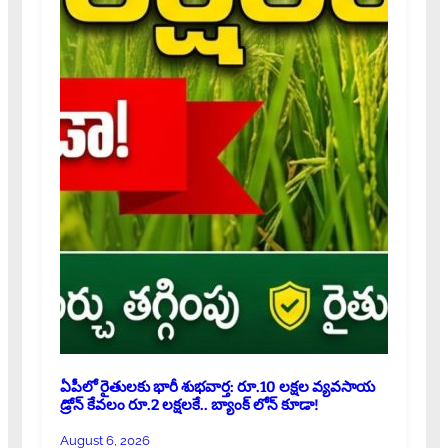
ఏపీలో రైతులకు భారీ శుభవార్త: రూ.10 లక్షల వ్యవసాయ
డ్రోన్ కేవలం రూ.2 లక్షలకే.. బ్యాంక్ లోన్ కూడా!
August 6, 2026