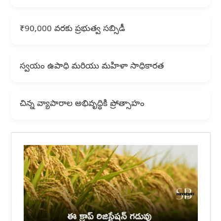
₹90,000 వరకు ప్రభుత్వ సబ్సిడీ
స్వయం ఉపాధి మరియు మహిళా సాధికారత
చిన్న వ్యాపారాల అభివృద్ధికి ప్రోత్సాహం