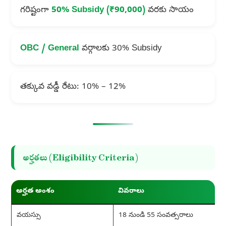
గరిష్టంగా
50% Subsidy (₹90,000)
వరకు సాయం
OBC / General
వర్గాలకు 30% Subsidy
తక్కువ వడ్డీ రేటు: 10% – 12%
అర్హతలు (Eligibility Criteria)
అర్హత అంశం
వివరాలు
వయస్సు
18 నుండి 55 సంవత్సరాలు