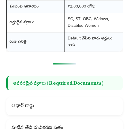
కుటుంబ ఆదాయం
₹2,00,000 లోపు
SC, ST, OBC, Widows,
అర్హులైన వర్గాలు
Disabled Women
Default చేసిన వారు అర్హులు
రుణ చరిత్ర
కారు
అవసరమైన పత్రాలు (Required Documents)
ఆధార్ కార్డు
పుట్టిన తేదీ ధృవీకరణ పత్రం