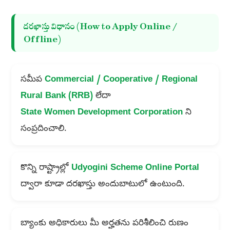
దరఖాస్తు విధానం (How to Apply Online /
Offline)
సమీప
Commercial / Cooperative / Regional
Rural Bank (RRB)
లేదా
State Women Development Corporation
ని
సంప్రదించాలి.
కొన్ని రాష్ట్రాల్లో
Udyogini Scheme Online Portal
ద్వారా కూడా దరఖాస్తు అందుబాటులో ఉంటుంది.
బ్యాంకు అధికారులు మీ అర్హతను పరిశీలించి రుణం