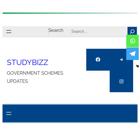
Skip
to
Search
content
Facebook
Telegra
STUDYBIZZ
GOVERNMENT SCHEMES
Instagr
UPDATES