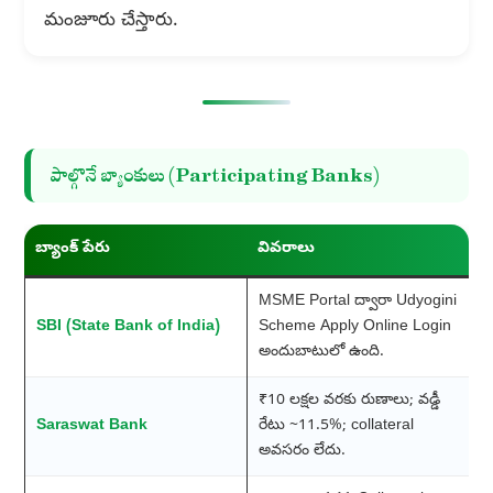
మంజూరు చేస్తారు.
పాల్గొనే బ్యాంకులు (Participating Banks)
బ్యాంక్ పేరు
వివరాలు
MSME Portal ద్వారా Udyogini
SBI (State Bank of India)
Scheme Apply Online Login
అందుబాటులో ఉంది.
₹10 లక్షల వరకు రుణాలు; వడ్డీ
Saraswat Bank
రేటు ~11.5%; collateral
అవసరం లేదు.