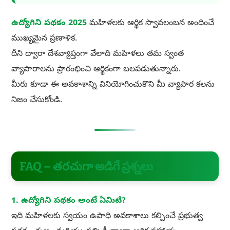
ఉద్యోగిని పథకం 2025
మహిళలకు ఆర్థిక స్వావలంబన అందించే
ముఖ్యమైన ప్రణాళిక.
దీని ద్వారా దేశవ్యాప్తంగా వేలాది మహిళలు తమ స్వంత
వ్యాపారాలను ప్రారంభించి ఆర్థికంగా బలపడుతున్నారు.
మీరు కూడా ఈ అవకాశాన్ని వినియోగించుకొని మీ వ్యాపార కలను
నిజం చేసుకోండి.
FAQ – తరచుగా అడిగే ప్రశ్నలు
1. ఉద్యోగిని పథకం అంటే ఏమిటి?
ఇది మహిళలకు స్వయం ఉపాధి అవకాశాలు కల్పించే ప్రభుత్వ