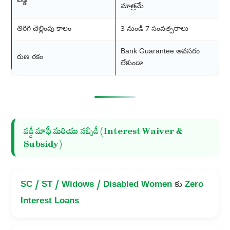
వడ్డీ
మాత్రమే
తిరిగి చెల్లింపు కాలం
3 నుండి 7 సంవత్సరాలు
Bank Guarantee అవసరం
రుణ రకం
లేకుండా
వడ్డీ మాఫీ మరియు సబ్సిడీ (Interest Waiver &
Subsidy)
SC / ST / Widows / Disabled Women
కు
Zero
Interest Loans