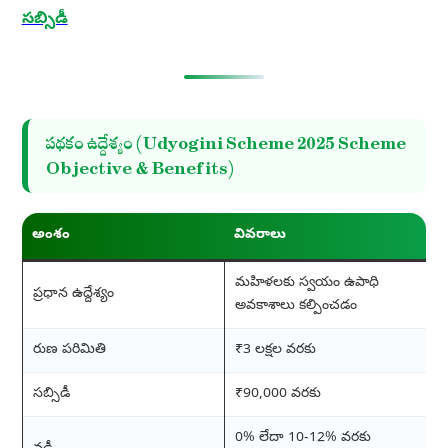
సబ్సిడీ
పథకం ఉద్దేశ్యం (Udyogini Scheme 2025
Scheme
Objective & Benefits)
అంశం
వివరాలు
మహిళలకు స్వయం ఉపాధి
ప్రధాన ఉద్దేశ్యం
అవకాశాలు కల్పించడం
రుణ పరిమితి
₹3 లక్షల వరకు
సబ్సిడీ
₹90,000 వరకు
0% లేదా 10-12% వరకు