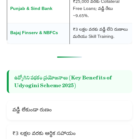
₹25,000 వరకు Collateral
Punjab & Sind Bank
Free Loans; వడ్డీ రేటు
~9.65%.
₹3 లక్షల వరకు వడ్డీ లేని రుణాలు
Bajaj Finserv & NBFCs
మరియు Skill Training.
ఉద్యోగిని పథకం ప్రయోజనాలు (Key Benefits of
Udyogini Scheme 2025)
వడ్డీ లేకుండా రుణం
₹3 లక్షల వరకు ఆర్థిక సహాయం