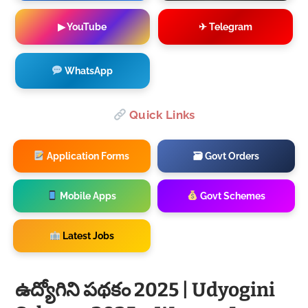
▶ YouTube
✈ Telegram
WhatsApp
Quick Links
Application Forms
🗃 Govt Orders
Mobile Apps
Govt Schemes
Latest Jobs
ఉద్యోగిని పథకం 2025 | Udyogini