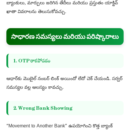
బ్యాంకులు, మార్పులు జరిగిన తేదీలు మరియు ప్రస్తుతం యాక్టివ్
ఖాతా వివరాలను తెలుసుకోవచ్చు.
సాధారణ సమస్యలు మరియు పరిష్కారాలు
1. OTP రాకపోవడం
ఆధార్‌కు మొబైల్ నంబర్ లింక్ అయిందో లేదో చెక్ చేయండి. సర్వర్
సమస్యల వల్ల ఆలస్యం కావచ్చు.
2. Wrong Bank Showing
“Movement to Another Bank” ఉపయోగించి కొత్త బ్యాంక్