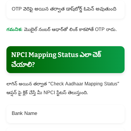
OTP వెరిఫై అయిన తర్వాత డాష్‌బోర్డ్ ఓపెన్ అవుతుంది
గమనిక:
మొబైల్ నంబర్ ఆధార్‌తో లింక్ కాకపోతే OTP రాదు.
NPCI Mapping Status ఎలా చెక్
చేయాలి?
లాగిన్ అయిన తర్వాత “Check Aadhaar Mapping Status”
ఆప్షన్ పై క్లిక్ చేస్తే మీ NPCI స్టేటస్ తెలుస్తుంది.
Bank Name