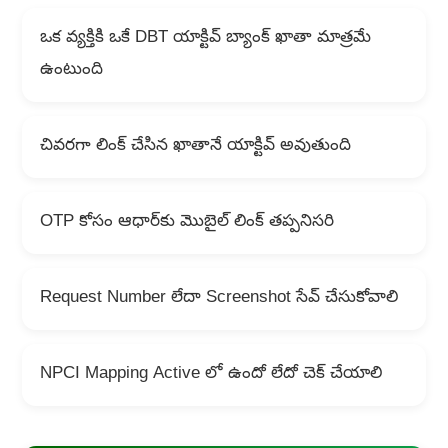
ఒక వ్యక్తికి ఒకే DBT యాక్టివ్ బ్యాంక్ ఖాతా మాత్రమే
ఉంటుంది
చివరగా లింక్ చేసిన ఖాతానే యాక్టివ్ అవుతుంది
OTP కోసం ఆధార్‌కు మొబైల్ లింక్ తప్పనిసరి
Request Number లేదా Screenshot సేవ్ చేసుకోవాలి
NPCI Mapping Active లో ఉందో లేదో చెక్ చేయాలి