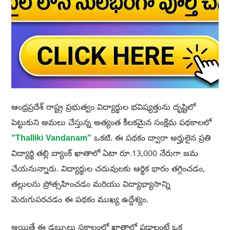
ఆంధ్రప్రదేశ్ రాష్ట్ర ప్రభుత్వం విద్యార్థుల భవిష్యత్తును దృష్టిలో
పెట్టుకుని అమలు చేస్తున్న అత్యంత కీలకమైన సంక్షేమ పథకాలలో
“Thalliki Vandanam”
ఒకటి. ఈ పథకం ద్వారా అర్హులైన ప్రతి
విద్యార్థి తల్లి బ్యాంక్ ఖాతాలో ఏటా రూ.13,000 నేరుగా జమ
చేయనున్నారు. విద్యార్థుల చదువులకు ఆర్థిక భారం తగ్గించడం,
తల్లులను ప్రోత్సహించడం మరియు విద్యాభ్యాసాన్ని
మెరుగుపరచడం ఈ పథకం ముఖ్య ఉద్దేశ్యం.
అయితే ఈ డబ్బులు సకాలంలో ఖాతాల్లో పడాలంటే ఒక