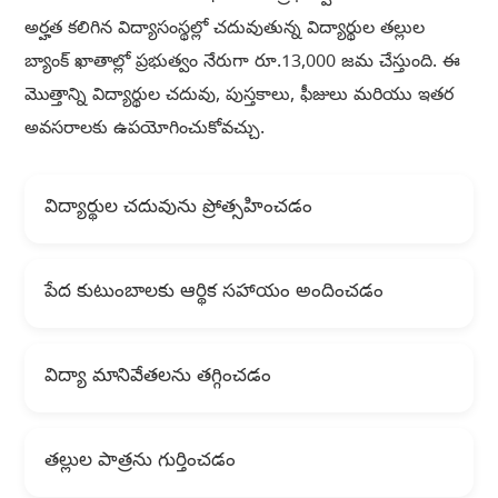
అర్హత కలిగిన విద్యాసంస్థల్లో చదువుతున్న విద్యార్థుల తల్లుల
బ్యాంక్ ఖాతాల్లో ప్రభుత్వం నేరుగా రూ.13,000 జమ చేస్తుంది. ఈ
మొత్తాన్ని విద్యార్థుల చదువు, పుస్తకాలు, ఫీజులు మరియు ఇతర
అవసరాలకు ఉపయోగించుకోవచ్చు.
విద్యార్థుల చదువును ప్రోత్సహించడం
పేద కుటుంబాలకు ఆర్థిక సహాయం అందించడం
విద్యా మానివేతలను తగ్గించడం
తల్లుల పాత్రను గుర్తించడం