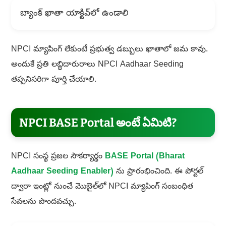
బ్యాంక్ ఖాతా యాక్టివ్‌లో ఉండాలి
NPCI మ్యాపింగ్ లేకుంటే ప్రభుత్వ డబ్బులు ఖాతాలో జమ కావు.
అందుకే ప్రతి లబ్ధిదారురాలు NPCI Aadhaar Seeding
తప్పనిసరిగా పూర్తి చేయాలి.
NPCI BASE Portal అంటే ఏమిటి?
NPCI సంస్థ ప్రజల సౌకర్యార్థం
BASE Portal (Bharat
Aadhaar Seeding Enabler)
ను ప్రారంభించింది. ఈ పోర్టల్
ద్వారా ఇంట్లో నుంచే మొబైల్‌లో NPCI మ్యాపింగ్ సంబంధిత
సేవలను పొందవచ్చు.