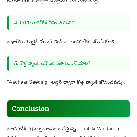
BASE Portal ద్వారా ఆన్‌లైన్‌లో చెక్ చేయవచ్చు.
4. OTP రాకపోతే ఏమి చేయాలి?
ఆధార్‌కు మొబైల్ నంబర్ లింక్ అయిందో లేదో చెక్ చేయాలి.
5. కొత్త బ్యాంక్ అకౌంట్ ఎలా లింక్ చేయాలి?
“Aadhaar Seeding” ఆప్షన్ ద్వారా కొత్త బ్యాంక్ జోడించవచ్చు.
Conclusion
ఆంధ్రప్రదేశ్ ప్రభుత్వం అమలు చేస్తున్న “Thalliki Vandanam”