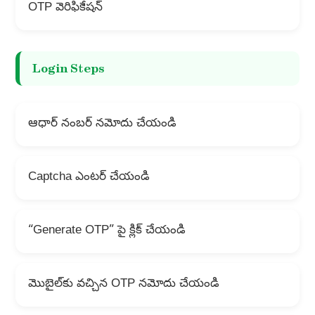
OTP వెరిఫికేషన్
Login Steps
ఆధార్ నంబర్ నమోదు చేయండి
Captcha ఎంటర్ చేయండి
“Generate OTP” పై క్లిక్ చేయండి
మొబైల్‌కు వచ్చిన OTP నమోదు చేయండి