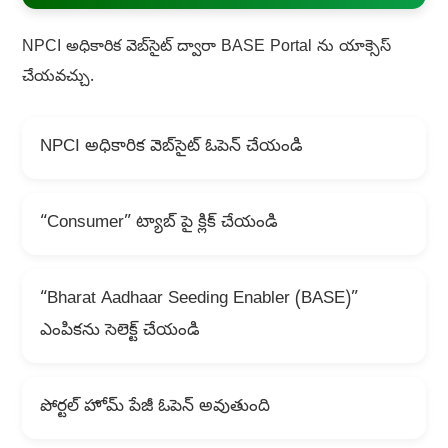
NPCI అధికారిక వెబ్‌సైట్ ద్వారా BASE Portal ను యాక్సెస్
చేయవచ్చు.
NPCI అధికారిక వెబ్‌సైట్ ఓపెన్ చేయండి
“Consumer” ట్యాబ్ పై క్లిక్ చేయండి
“Bharat Aadhaar Seeding Enabler (BASE)”
ఎంపికను సెలెక్ట్ చేయండి
పోర్టల్ హోమ్ పేజీ ఓపెన్ అవుతుంది