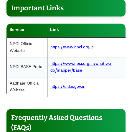
Important Links
Service
Link
NPCI Official
https://www.npci.org.in
Website
https://www.npci.org.in/what-we-
NPCI BASE Portal
do/mapper/base
Aadhaar Official
https://uidai.gov.in
Website
Frequently Asked Questions
(FAQs)