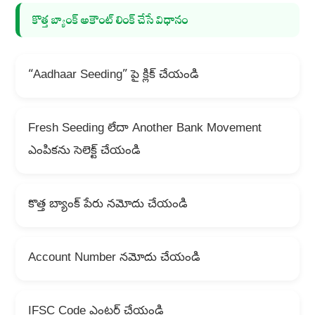
కొత్త బ్యాంక్ అకౌంట్ లింక్ చేసే విధానం
“Aadhaar Seeding” పై క్లిక్ చేయండి
Fresh Seeding లేదా Another Bank Movement
ఎంపికను సెలెక్ట్ చేయండి
కొత్త బ్యాంక్ పేరు నమోదు చేయండి
Account Number నమోదు చేయండి
IFSC Code ఎంటర్ చేయండి