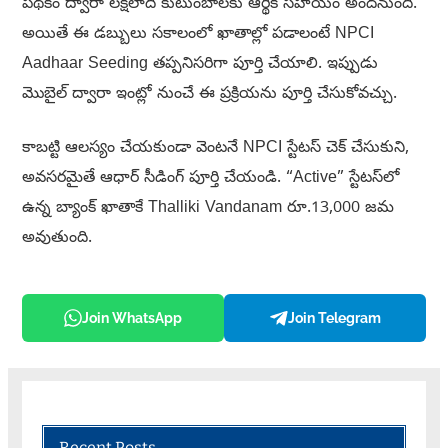
పథకం ద్వారా లక్షలాది కుటుంబాలకు ఆర్థిక సహాయం అందనుంది.
అయితే ఈ డబ్బులు సకాలంలో ఖాతాల్లో పడాలంటే NPCI
Aadhaar Seeding తప్పనిసరిగా పూర్తి చేయాలి. ఇప్పుడు
మొబైల్ ద్వారా ఇంట్లో నుంచే ఈ ప్రక్రియను పూర్తి చేసుకోవచ్చు.
కాబట్టి ఆలస్యం చేయకుండా వెంటనే NPCI స్టేటస్ చెక్ చేసుకుని,
అవసరమైతే ఆధార్ సీడింగ్ పూర్తి చేయండి. “Active” స్టేటస్‌లో
ఉన్న బ్యాంక్ ఖాతాకే Thalliki Vandanam రూ.13,000 జమ
అవుతుంది.
Join WhatsApp
Join Telegram
Recent Posts