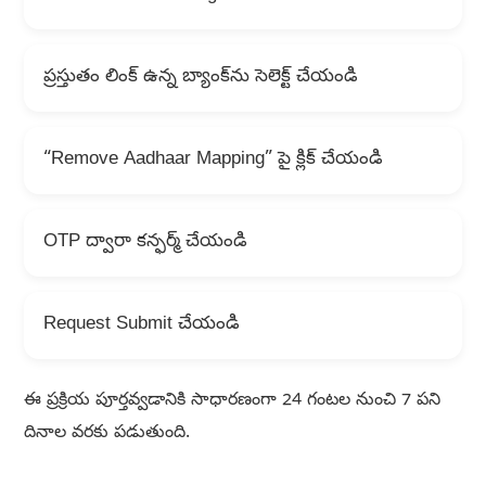
ప్రస్తుతం లింక్ ఉన్న బ్యాంక్‌ను సెలెక్ట్ చేయండి
“Remove Aadhaar Mapping” పై క్లిక్ చేయండి
OTP ద్వారా కన్ఫర్మ్ చేయండి
Request Submit చేయండి
ఈ ప్రక్రియ పూర్తవ్వడానికి సాధారణంగా 24 గంటల నుంచి 7 పని
దినాల వరకు పడుతుంది.