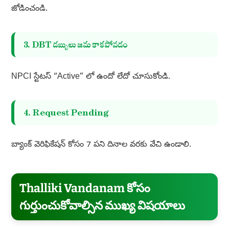
జోడించండి.
3. DBT డబ్బులు జమ కాకపోవడం
NPCI స్టేటస్ “Active” లో ఉందో లేదో చూసుకోండి.
4. Request Pending
బ్యాంక్ వెరిఫికేషన్ కోసం 7 పని దినాల వరకు వేచి ఉండాలి.
Thalliki Vandanam కోసం
గుర్తుంచుకోవాల్సిన ముఖ్య విషయాలు