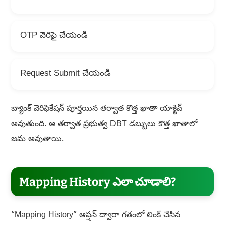
OTP వెరిఫై చేయండి
Request Submit చేయండి
బ్యాంక్ వెరిఫికేషన్ పూర్తయిన తర్వాత కొత్త ఖాతా యాక్టివ్
అవుతుంది. ఆ తర్వాత ప్రభుత్వ DBT డబ్బులు కొత్త ఖాతాలో
జమ అవుతాయి.
Mapping History ఎలా చూడాలి?
“Mapping History” ఆప్షన్ ద్వారా గతంలో లింక్ చేసిన