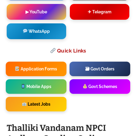
▶ YouTube
✈ Telegram
WhatsApp
Quick Links
Application Forms
🗃 Govt Orders
Mobile Apps
Govt Schemes
Latest Jobs
Thalliki Vandanam NPCI