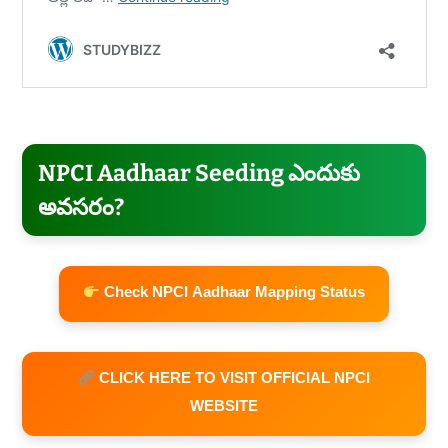
NPCI Aadhaar Seeding ఎందుకు
అవసరం?
Check NPCI Aadhaar Mapping Status
CLICK HERE TO VISIT OFFICIAL NPCI
WEBSITE