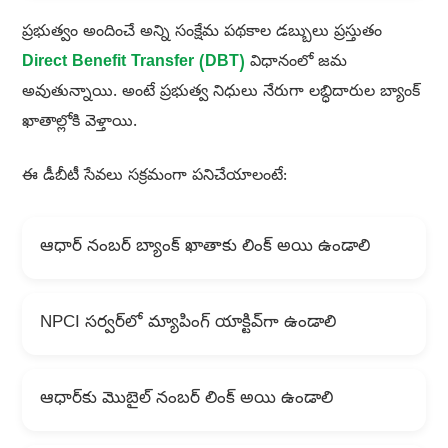
ప్రభుత్వం అందించే అన్ని సంక్షేమ పథకాల డబ్బులు ప్రస్తుతం
Direct Benefit Transfer (DBT)
విధానంలో జమ
అవుతున్నాయి. అంటే ప్రభుత్వ నిధులు నేరుగా లబ్ధిదారుల బ్యాంక్
ఖాతాల్లోకి వెళ్తాయి.
ఈ డీబీటీ సేవలు సక్రమంగా పనిచేయాలంటే:
ఆధార్ నంబర్ బ్యాంక్ ఖాతాకు లింక్ అయి ఉండాలి
NPCI సర్వర్‌లో మ్యాపింగ్ యాక్టివ్‌గా ఉండాలి
ఆధార్‌కు మొబైల్ నంబర్ లింక్ అయి ఉండాలి