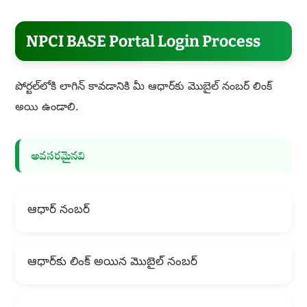
NPCI BASE Portal Login Process
పోర్టల్‌లోకి లాగిన్ కావడానికి మీ ఆధార్‌కు మొబైల్ నంబర్ లింక్
అయి ఉండాలి.
అవసరమైనవి
ఆధార్ నంబర్
ఆధార్‌కు లింక్ అయిన మొబైల్ నంబర్