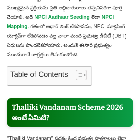
ముఖ్యమైన ప్రక్రియను ప్రతి లబ్ధిదారురాలు తప్పనిసరిగా పూర్తి
చేయాలి. అదే
NPCI Aadhaar Seeding
లేదా
NPCI
Mapping
. గతంలో ఆధార్ లింక్ లేకపోవడం, NPCI మ్యాపింగ్
యాక్టివ్‌గా లేకపోవడం వల్ల చాలా మంది ప్రభుత్వ డీబీటీ (DBT)
నిధులను పొందలేకపోయారు. అందుకే ఈసారి ప్రభుత్వం
ముందుగానే జాగ్రత్తలు తీసుకుంటోంది.
Table of Contents
Thalliki Vandanam Scheme 2026
అంటే ఏమిటి?
“Thalliki Vandanam” పథకం కింద ప్రభుత్వ పాఠశాలలు లేదా