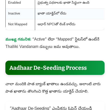
Enabled
ప్రభుత్వ పథకాలకు ఖాతా సిద్ధంగా ఉంది
Inactive
ఖాతా యాక్టివ్‌లో లేదు
Not Mapped
ఆధార్ NPCIతో లింక్ కాలేదు
ముఖ్య గమనిక:
“Active” లేదా “Mapped” స్టేటస్‌లో ఉంటేనే
Thalliki Vandanam డబ్బులు జమ అవుతాయి.
Aadhaar De-Seeding Process
చాలా మందికి పాత బ్యాంక్ ఖాతాలు ఉండవచ్చు. అలాంటి వారు
పాత ఖాతాను తొలగించి కొత్త ఖాతాను యాక్టివ్ చేయాలి.
“Aadhaar De-Seeding” ఎంపికను ఓపెన్ చేయండి