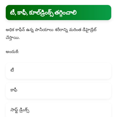
టీ, కాఫీ, కూల్‌డ్రింక్స్ తగ్గించాలి
అధిక కాఫీన్ ఉన్న పానీయాలు శరీరాన్ని మరింత డీహైడ్రేట్
చేస్తాయి.
అందుకే:
టీ
కాఫీ
సాఫ్ట్ డ్రింక్స్