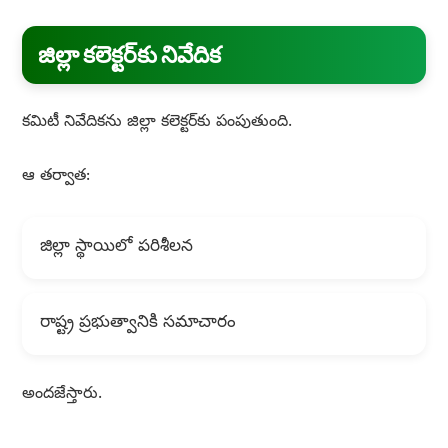
జిల్లా కలెక్టర్‌కు నివేదిక
కమిటీ నివేదికను జిల్లా కలెక్టర్‌కు పంపుతుంది.
ఆ తర్వాత:
జిల్లా స్థాయిలో పరిశీలన
రాష్ట్ర ప్రభుత్వానికి సమాచారం
అందజేస్తారు.