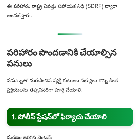
ఈ పరిహారం రాష్ట్ర విపత్తు సహాయక నిధి (SDRF) ద్వారా
అందజేస్తారు.
పరిహారం పొందడానికి చేయాల్సిన
పనులు
వడదెబ్బతో మరణించిన వ్యక్తి కుటుంబ సభ్యులు కొన్ని కీలక
ప్రక్రియలను తప్పనిసరిగా పూర్తి చేయాలి.
1. పోలీస్ స్టేషన్‌లో ఫిర్యాదు చేయాలి
మరణం జరిగిన వెంటనే: