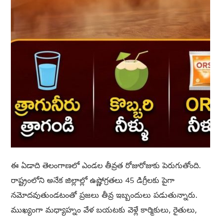
ఈ ఏడాది తెలంగాణలో ఎండల తీవ్రత రోజురోజుకు పెరుగుతోంది.
రాష్ట్రంలోని అనేక జిల్లాల్లో ఉష్ణోగ్రతలు 45 డిగ్రీలకు పైగా
నమోదవుతుండటంతో ప్రజలు తీవ్ర ఇబ్బందులు పడుతున్నారు.
ముఖ్యంగా మధ్యాహ్నం వేళ బయటకు వెళ్లే కార్మికులు, రైతులు,