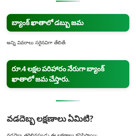
బ్యాంక్ ఖాతాలో డబ్బు జమ
అన్ని వివరాలు సరైనవిగా తేలితే:
రూ.4 లక్షల పరిహారం నేరుగా బ్యాంక్
ఖాతాలో జమ చేస్తారు.
వడదెబ్బ లక్షణాలు ఏమిటి?