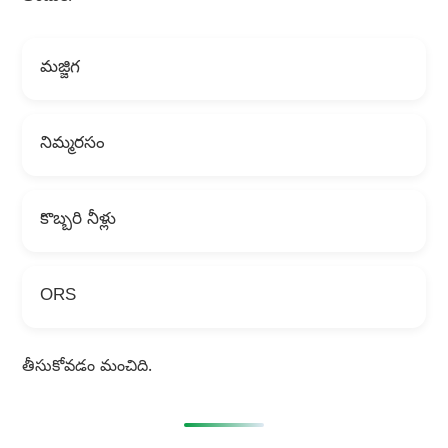
మజ్జిగ
నిమ్మరసం
కొబ్బరి నీళ్లు
ORS
తీసుకోవడం మంచిది.