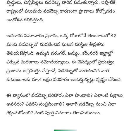
వృద్ధులు, చిన్నపిల్లలు వడదెబ్బ బారిన పడుతున్నారు. ఇప్పటికే
రాష్ట్రంలో పలువురు వడదెబ్బ కారణంగా ప్రాణాలు కోల్పోవడం
ఆందోళన కలిగిస్తోంది.
అధికారిక సమాచారం ప్రకారం, ఒక్క రోజులోనే తెలంగాణలో 42
మంది వడదెబ్బతో మరణించిన ఘటన పరిస్థితి తీవ్రతను
తెలియజేస్తోంది. ఉమ్మడి వరంగల్, ఖమ్మం, కరీంనగర్ జిల్లాల్లో
ఎక్కువ మరణాలు నమోదయ్యాయి. ఈ నేపథ్యంలో ప్రభుత్వం
ప్రజలను అప్రమత్తం చేస్తూనే, వడదెబ్బతో మరణించిన వారి
కుటుంబాలకు రూ.4 లక్షల పరిహారం అందిస్తున్నట్లు స్పష్టం చేసింది.
ఈ వ్యాసంలో వడదెబ్బ పరిహారం ఎలా పొందాలి? ఎలాంటి పత్రాలు
అవసరం? ఎవరిని సంప్రదించాలి? అలాగే వడదెబ్బ నుంచి ఎలా
రక్షించుకోవాలి? వంటి పూర్తి వివరాలు తెలుసుకుందాం.