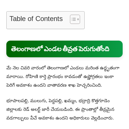
Table of Contents
తెలంగాణలో ఎండల తీవ్రత పెరుగుతోంది
మే నెల చివరి వారంలో తెలంగాణలో ఎండలు మరింత ఉద్ధృతంగా
మారాయి. రోహిణి కార్తె ప్రారంభం కావడంతో ఉష్ణోగ్రతలు ఇంకా
పెరిగే అవకాశం ఉందని వాతావరణ శాఖ హెచ్చరించింది.
భూపాలపల్లి, ములుగు, పెద్దపల్లి, ఖమ్మం, భద్రాద్రి కొత్తగూడెం
జిల్లాలకు రెడ్ అలర్ట్ జారీ చేయబడింది. ఈ ప్రాంతాల్లో తీవ్రమైన
వడగాల్పులు వీచే అవకాశం ఉందని అధికారులు వెల్లడించారు.