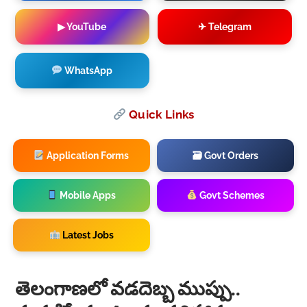
▶ YouTube
✈ Telegram
WhatsApp
Quick Links
Application Forms
🗃 Govt Orders
Mobile Apps
Govt Schemes
Latest Jobs
తెలంగాణలో వడదెబ్బ ముప్పు..