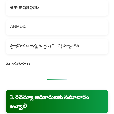
ఆశా కార్యకర్తలకు
ANMలకు
ప్రాథమిక ఆరోగ్య కేంద్రం (PHC) సిబ్బందికి
తెలియజేయాలి.
3. రెవెన్యూ అధికారులకు సమాచారం
ఇవ్వాలి