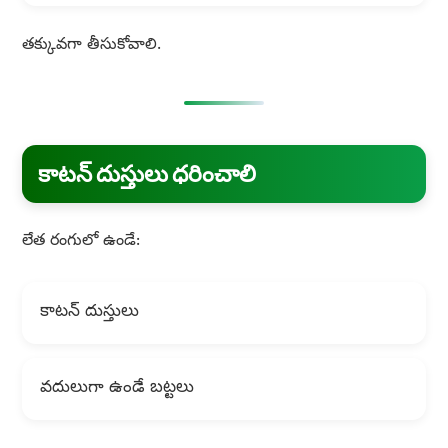
తక్కువగా తీసుకోవాలి.
కాటన్ దుస్తులు ధరించాలి
లేత రంగులో ఉండే:
కాటన్ దుస్తులు
వదులుగా ఉండే బట్టలు