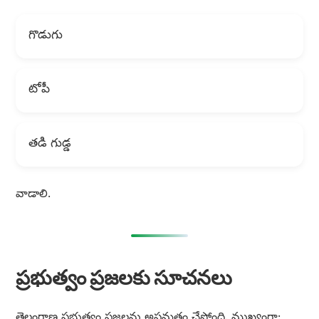
గొడుగు
టోపీ
తడి గుడ్డ
వాడాలి.
ప్రభుత్వం ప్రజలకు సూచనలు
తెలంగాణ ప్రభుత్వం ప్రజలను అప్రమత్తం చేస్తోంది. ముఖ్యంగా: