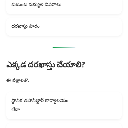
కుటుంబ సభ్యుల వివరాలు
దరఖాస్తు ఫారం
ఎక్కడ దరఖాస్తు చేయాలి?
ఈ పత్రాలతో:
స్థానిక తహసీల్దార్ కార్యాలయం
లేదా