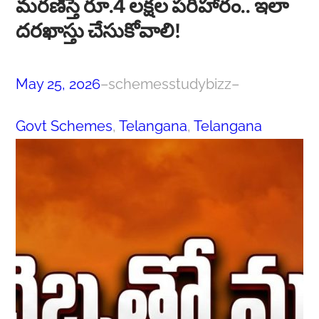
మరణిస్తే రూ.4 లక్షల పరిహారం.. ఇలా
దరఖాస్తు చేసుకోవాలి!
May 25, 2026
–
schemesstudybizz
–
Govt Schemes
, 
Telangana
, 
Telangana