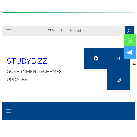
Skip
to
Search
content
Facebook
Telegra
STUDYBIZZ
GOVERNMENT SCHEMES
Instagr
UPDATES