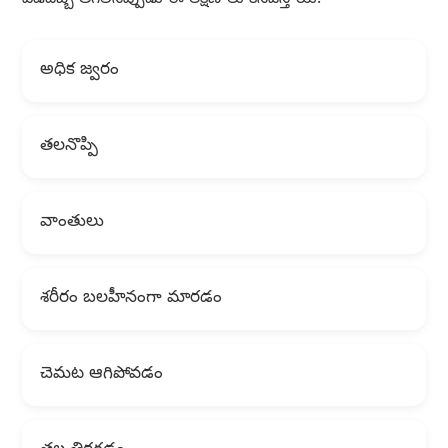
వడదెబ్బ తగిలినప్పుడు ఈ లక్షణాలు కనిపిస్తాయి:
అధిక జ్వరం
తలనొప్పి
వాంతులు
శరీరం బలహీనంగా మారడం
చెమట ఆగిపోవడం