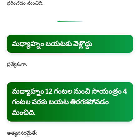
ధరించడం మంచిది.
మధ్యాహ్నం బయటకు వెళ్లొద్దు
ప్రత్యేకంగా:
మధ్యాహ్నం 12 గంటల నుంచి సాయంత్రం 4
గంటల వరకు బయట తిరగకపోవడం
మంచిది.
అత్యవసరమైతే: