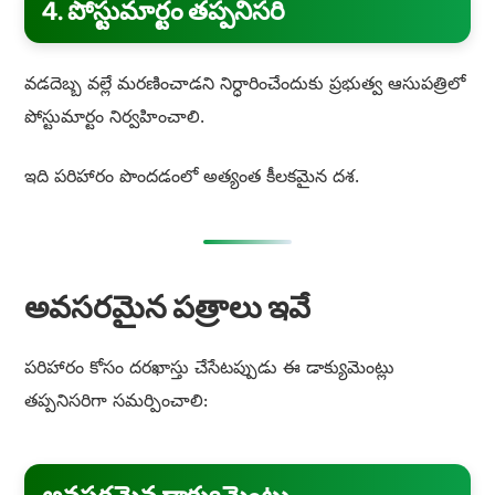
4. పోస్టుమార్టం తప్పనిసరి
వడదెబ్బ వల్లే మరణించాడని నిర్ధారించేందుకు ప్రభుత్వ ఆసుపత్రిలో
పోస్టుమార్టం నిర్వహించాలి.
ఇది పరిహారం పొందడంలో అత్యంత కీలకమైన దశ.
అవసరమైన పత్రాలు ఇవే
పరిహారం కోసం దరఖాస్తు చేసేటప్పుడు ఈ డాక్యుమెంట్లు
తప్పనిసరిగా సమర్పించాలి: