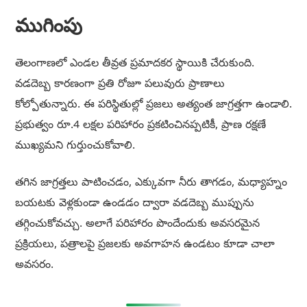
ముగింపు
తెలంగాణలో ఎండల తీవ్రత ప్రమాదకర స్థాయికి చేరుకుంది.
వడదెబ్బ కారణంగా ప్రతి రోజూ పలువురు ప్రాణాలు
కోల్పోతున్నారు. ఈ పరిస్థితుల్లో ప్రజలు అత్యంత జాగ్రత్తగా ఉండాలి.
ప్రభుత్వం రూ.4 లక్షల పరిహారం ప్రకటించినప్పటికీ, ప్రాణ రక్షణే
ముఖ్యమని గుర్తుంచుకోవాలి.
తగిన జాగ్రత్తలు పాటించడం, ఎక్కువగా నీరు తాగడం, మధ్యాహ్నం
బయటకు వెళ్లకుండా ఉండడం ద్వారా వడదెబ్బ ముప్పును
తగ్గించుకోవచ్చు. అలాగే పరిహారం పొందేందుకు అవసరమైన
ప్రక్రియలు, పత్రాలపై ప్రజలకు అవగాహన ఉండటం కూడా చాలా
అవసరం.