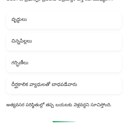
వృద్ధులు
చిన్నపిల్లలు
గర్భిణీలు
దీర్ఘకాలిక వ్యాధులతో బాధపడేవారు
అత్యవసర పరిస్థితుల్లో తప్ప బయటకు వెళ్లవద్దని సూచిస్తోంది.