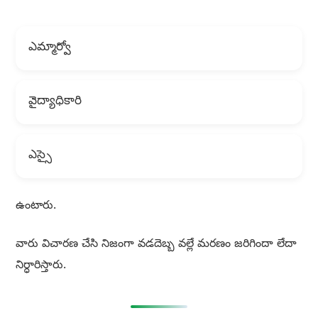
ఎమ్మార్వో
వైద్యాధికారి
ఎస్సై
ఉంటారు.
వారు విచారణ చేసి నిజంగా వడదెబ్బ వల్లే మరణం జరిగిందా లేదా
నిర్ధారిస్తారు.