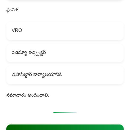
స్థానిక:
VRO
రెవెన్యూ ఇన్స్పెక్టర్
తహసీల్దార్ కార్యాలయానికి
సమాచారం అందించాలి.