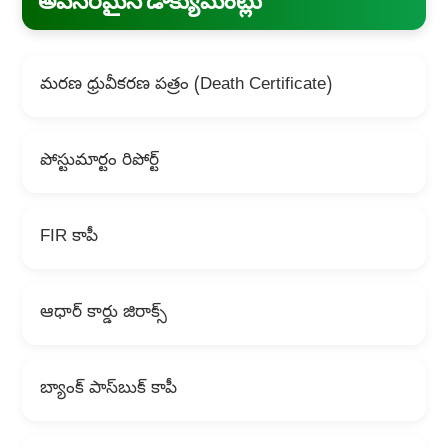
అవసరమైన డాక్యుమెంట్లు
మరణ ధ్రువీకరణ పత్రం (Death Certificate)
పోస్టుమార్టం రిపోర్ట్
FIR కాపీ
ఆధార్ కార్డు జిరాక్స్
బ్యాంక్ పాస్‌బుక్ కాపీ