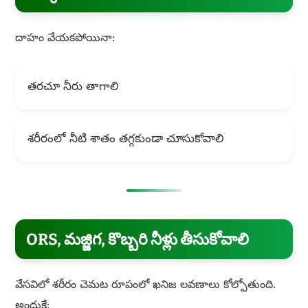
దాహం వేయకపోయినా:
తరచూ నీరు తాగాలి
శరీరంలో నీటి శాతం తగ్గకుండా చూసుకోవాలి
ORS, మజ్జిగ, కొబ్బరి నీళ్లు తీసుకోవాలి
వేసవిలో శరీరం చెమట రూపంలో ఖనిజ లవణాలు కోల్పోతుంది.
అందుకే: