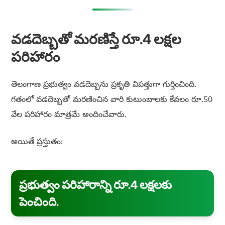
వడదెబ్బతో మరణిస్తే రూ.4 లక్షల
పరిహారం
తెలంగాణ ప్రభుత్వం వడదెబ్బను ప్రకృతి విపత్తుగా గుర్తించింది.
గతంలో వడదెబ్బతో మరణించిన వారి కుటుంబాలకు కేవలం రూ.50
వేల పరిహారం మాత్రమే అందించేవారు.
అయితే ప్రస్తుతం:
ప్రభుత్వం పరిహారాన్ని రూ.4 లక్షలకు
పెంచింది.