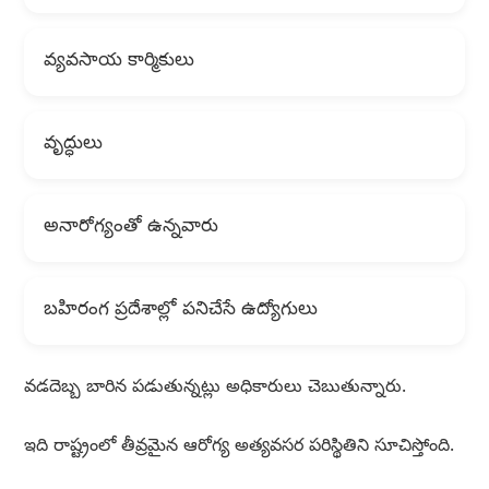
వ్యవసాయ కార్మికులు
వృద్ధులు
అనారోగ్యంతో ఉన్నవారు
బహిరంగ ప్రదేశాల్లో పనిచేసే ఉద్యోగులు
వడదెబ్బ బారిన పడుతున్నట్లు అధికారులు చెబుతున్నారు.
ఇది రాష్ట్రంలో తీవ్రమైన ఆరోగ్య అత్యవసర పరిస్థితిని సూచిస్తోంది.