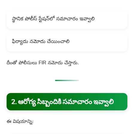
స్థానిక పోలీస్ స్టేషన్‌లో సమాచారం ఇవ్వాలి
ఫిర్యాదు నమోదు చేయించాలి
దీంతో పోలీసులు FIR నమోదు చేస్తారు.
2. ఆరోగ్య సిబ్బందికి సమాచారం ఇవ్వాలి
ఈ విషయాన్ని: