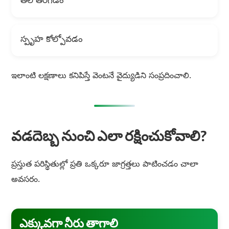
తల తిరగడం
స్పృహ కోల్పోవడం
ఇలాంటి లక్షణాలు కనిపిస్తే వెంటనే వైద్యుడిని సంప్రదించాలి.
వడదెబ్బ నుంచి ఎలా రక్షించుకోవాలి?
ప్రస్తుత పరిస్థితుల్లో ప్రతి ఒక్కరూ జాగ్రత్తలు పాటించడం చాలా
అవసరం.
ఎక్కువగా నీరు తాగాలి