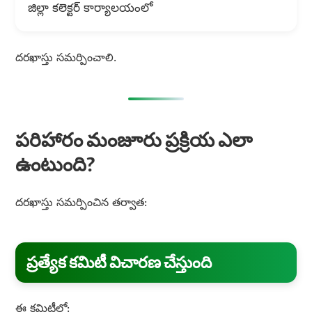
జిల్లా కలెక్టర్ కార్యాలయంలో
దరఖాస్తు సమర్పించాలి.
పరిహారం మంజూరు ప్రక్రియ ఎలా
ఉంటుంది?
దరఖాస్తు సమర్పించిన తర్వాత:
ప్రత్యేక కమిటీ విచారణ చేస్తుంది
ఈ కమిటీలో: