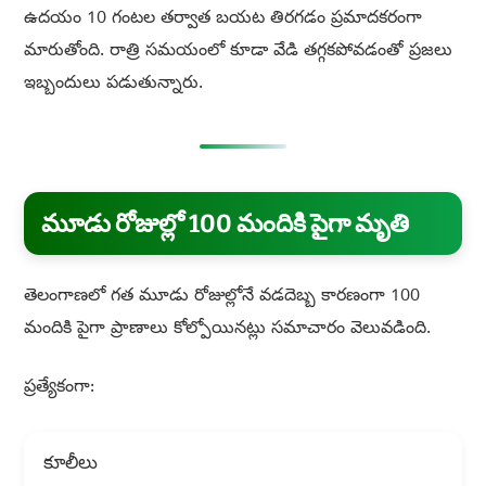
ఉదయం 10 గంటల తర్వాత బయట తిరగడం ప్రమాదకరంగా
మారుతోంది. రాత్రి సమయంలో కూడా వేడి తగ్గకపోవడంతో ప్రజలు
ఇబ్బందులు పడుతున్నారు.
మూడు రోజుల్లో 100 మందికి పైగా మృతి
తెలంగాణలో గత మూడు రోజుల్లోనే వడదెబ్బ కారణంగా 100
మందికి పైగా ప్రాణాలు కోల్పోయినట్లు సమాచారం వెలువడింది.
ప్రత్యేకంగా:
కూలీలు