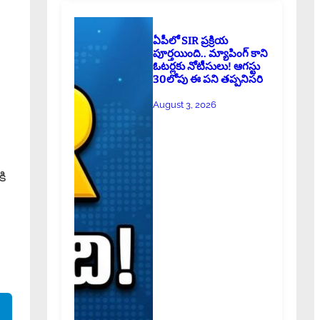
ఏపీలో SIR ప్రక్రియ
పూర్తయింది.. మ్యాపింగ్ కాని
ఓటర్లకు నోటీసులు! ఆగస్టు
30లోపు ఈ పని తప్పనిసరి
August 3, 2026
కి