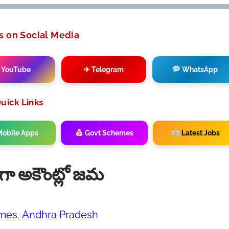
s on Social Media
 YouTube
✈ Telegram
WhatsApp
uick Links
obile Apps
Govt Schemes
Latest Jobs
ుగా అకౌంట్లో జమ
mes
, 
Andhra Pradesh