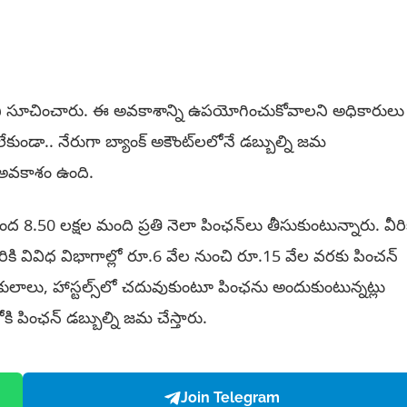
 సూచించారు. ఈ అవకాశాన్ని ఉపయోగించుకోవాలని అధికారులు
 లేకుండా.. నేరుగా బ్యాంక్ అకౌంట్‌లలోనే డబ్బుల్ని జమ
 అవకాశం ఉంది.
ింద 8.50 లక్షల మంది ప్రతి నెలా పింఛన్‌లు తీసుకుంటున్నారు. వీరి
 వివిధ విభాగాల్లో రూ.6 వేల నుంచి రూ.15 వేల వరకు పించన్
రుకులాలు, హాస్టల్స్‌లో చదువుకుంటూ పింఛను అందుకుంటున్నట్లు
ోకి పింఛన్ డబ్బుల్ని జమ చేస్తారు.
Join Telegram