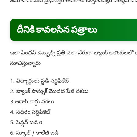
జమ చేసేందుకు ప్రభుత్వం అవకాశం కల్పించినట్లు డిఆర్డిఏ పీ
దీనికి కావలసిన పత్రాలు
ఇలా పింఛన్ డబ్బుల్ని ప్రతి నెలా నేరుగా బ్యాంక్ అకౌంట్‌లల
సూచిస్తున్నారు
1. విద్యార్థులు స్టడీ సర్టిఫికేట్
2. బ్యాంక్ పాస్బుక్ మొదటి పేజీ నకలు
3.ఆధార్ కార్డు నకలు
4. సదరం సర్టిఫికెట్
5. పెన్షన్ ఐడి o
6. స్కూల్ / కాలేజీ ఐడి