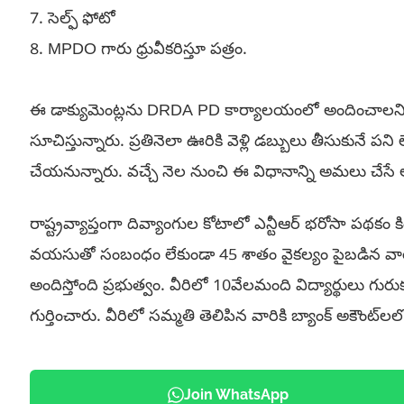
7. సెల్ఫ్ ఫోటో
8. MPDO గారు ధ్రువీకరిస్తూ పత్రం.
ఈ డాక్యుమెంట్లను DRDA PD కార్యాలయంలో అందించాలని
సూచిస్తున్నారు. ప్రతినెలా ఊరికి వెళ్లి డబ్బులు తీసుకునే పని
చేయనున్నారు. వచ్చే నెల నుంచి ఈ విధానాన్ని అమలు చేసే
రాష్ట్రవ్యాప్తంగా దివ్యాంగుల కోటాలో ఎన్టీఆర్‌ భరోసా పథకం క
వయసుతో సంబంధం లేకుండా 45 శాతం వైకల్యం పైబడిన వారికి
అందిస్తోంది ప్రభుత్వం. వీరిలో 10వేలమంది విద్యార్థులు గు
గుర్తించారు. వీరిలో సమ్మతి తెలిపిన వారికి బ్యాంక్ అకౌంట్‌లల
Join WhatsApp