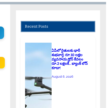
Recent Posts
ఏపీలో రైతులకు భారీ
శుభవార్త: రూ.10 లక్షల
వ్యవసాయ డ్రోన్ కేవలం
రూ.2 లక్షలకే.. బ్యాంక్ లోన్
కూడా!
August 6, 2026