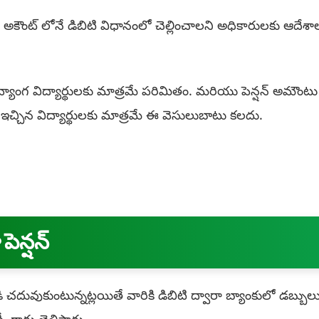
ంకు అకౌంట్ లోనే డిబిటి విధానంలో చెల్లించాలని అధికారులకు ఆదేశా
వ్యాంగ విద్యార్థులకు మాత్రమే పరిమితం. మరియు పెన్షన్ అమౌంటు
చ్చిన విద్యార్థులకు మాత్రమే ఈ వెసులుబాటు కలదు.
పెన్షన్
డి చదువుకుంటున్నట్లయితే వారికి డిబిటి ద్వారా బ్యాంకులో డబ్బుల