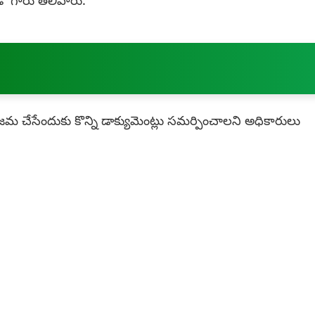
డీ గారు తెలిపారు.
ో జమ చేసేందుకు కొన్ని డాక్యుమెంట్లు సమర్పించాలని అధికారులు