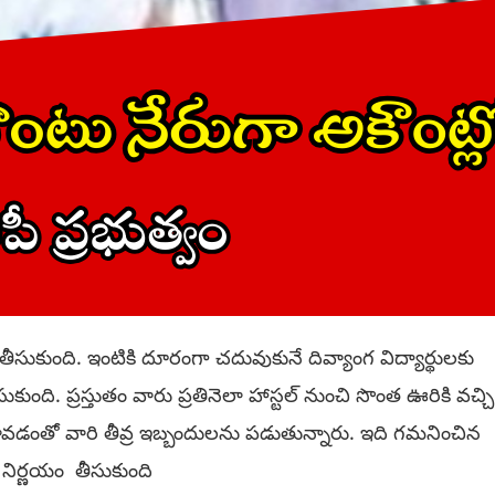
 తీసుకుంది. ఇంటికి దూరంగా చదువుకునే దివ్యాంగ విద్యార్థులకు
కుంది. ప్రస్తుతం వారు ప్రతినెలా హాస్టల్ నుంచి సొంత ఊరికి వచ్చి
 రావడంతో వారి తీవ్ర ఇబ్బందులను పడుతున్నారు. ఇది గమనించిన
నిర్ణయం తీసుకుంది