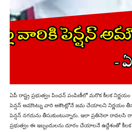
ఏపీ రాష్ట్ర ప్రభుత్వం పింఛన్ పంపిణీలో మరొక కీలక నిర్ణయం
పెన్షన్ అమౌంట్ను వారి అకౌంట్లోనే జమ చేయాలని నిర్ణయం తీసు
పెన్షన్ నగదును తీసుకుంటున్నారు. ఇలా ప్రతినెలా రావలసి
ప్రభుత్వం ఈ ఇబ్బందులను దూరం చేయాలనే ఉద్దేశంతో కీలక 