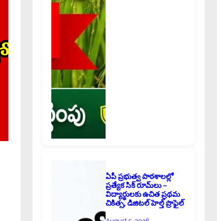
ఏపీ ప్రభుత్వ పాఠశాలల్లో
ప్రత్యేక సిక్ రూమ్‌లు –
విద్యార్థులకు ఉచిత ప్రథమ
చికిత్స, డిజిటల్ హెల్త్ ప్రొఫైల్
August 5, 2026