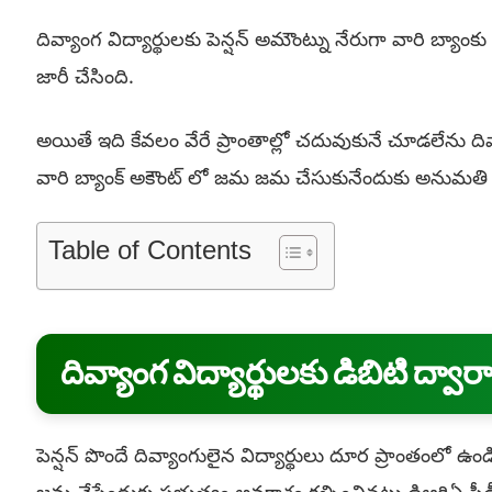
దివ్యాంగ విద్యార్థులకు పెన్షన్ అమౌంట్ను నేరుగా వారి బ్యా
జారీ చేసింది.
అయితే ఇది కేవలం వేరే ప్రాంతాల్లో చదువుకునే చూడలేను ది
వారి బ్యాంక్ అకౌంట్ లో జమ జమ చేసుకునేందుకు అనుమతి ఇ
Table of Contents
దివ్యాంగ విద్యార్థులకు డిబిటి ద్వారా 
పెన్షన్ పొందే దివ్యాంగులైన విద్యార్థులు దూర ప్రాంతంలో ఉం