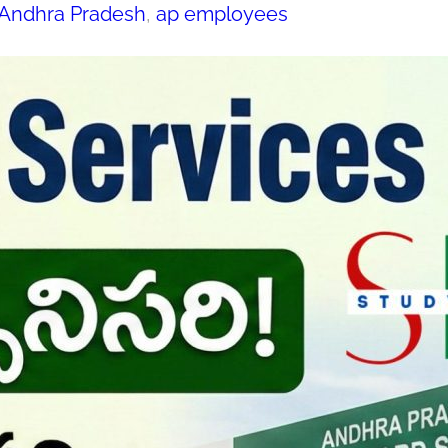
Andhra Pradesh
, 
ap employees