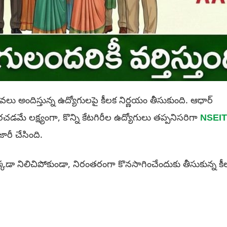
సేవలు అందిస్తున్న ఉద్యోగులపై కీలక నిర్ణయం తీసుకుంది. ఆధార్
ే లక్ష్యంగా, కొన్ని కేటగిరీల ఉద్యోగులు తప్పనిసరిగా
NSEIT
రీ చేసింది.
క్కడా నిలిచిపోకుండా, నిరంతరంగా కొనసాగించేందుకు తీసుకున్న కీ