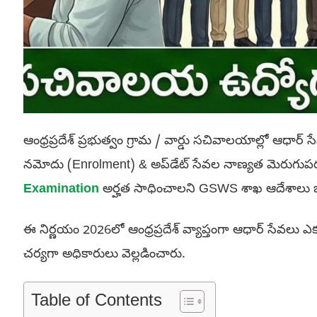
ఆంధ్రప్రదేశ్ ప్రభుత్వం గ్రామ / వార్డు సచివాలయాల్లో ఆధార్ 
నమోదు (Enrolment) & అప్‌డేట్ సేవల నాణ్యత మెరుగుపరచడమ
Examination
అర్హత సాధించాలని GSWS శాఖ ఆదేశాలు జా
ఈ నిర్ణయం 2026లో ఆంధ్రప్రదేశ్ వ్యాప్తంగా ఆధార్ సేవలు ఎ
చర్యగా అధికారులు వెల్లడించారు.
Table of Contents