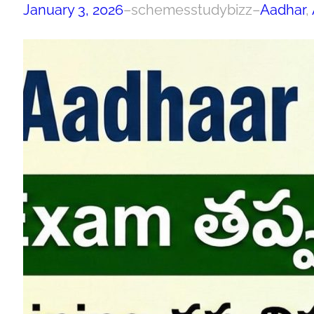
January 3, 2026
–
schemesstudybizz
–
Aadhar
, 