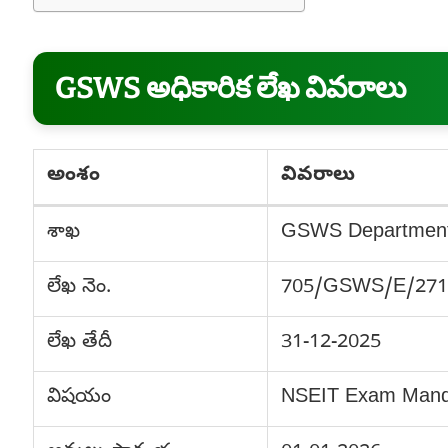
GSWS అధికారిక లేఖ వివరాలు
అంశం
వివరాలు
శాఖ
GSWS Department
లేఖ నెం.
705/GSWS/E/271
లేఖ తేదీ
31-12-2025
విషయం
NSEIT Exam Manda