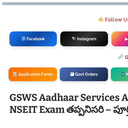
Follow U
Facebook
Instagram
▶
Q
Application Forms
🗃 Govt Orders
M
GSWS Aadhaar Services A
NSEIT Exam తప్పనిసరి – పూర్