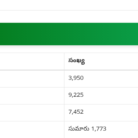
సంఖ్య
3,950
9,225
7,452
సుమారు 1,773