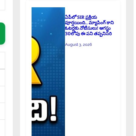
ఏపీలో SIR ప్రక్రియ
పూర్తయింది.. మ్యాపింగ్ కాని
ఓటర్లకు నోటీసులు! ఆగస్టు
30లోపు ఈ పని తప్పనిసరి
August 3, 2026