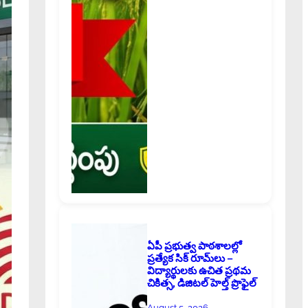
ఏపీ ప్రభుత్వ పాఠశాలల్లో
ప్రత్యేక సిక్ రూమ్‌లు –
విద్యార్థులకు ఉచిత ప్రథమ
చికిత్స, డిజిటల్ హెల్త్ ప్రొఫైల్
August 5, 2026