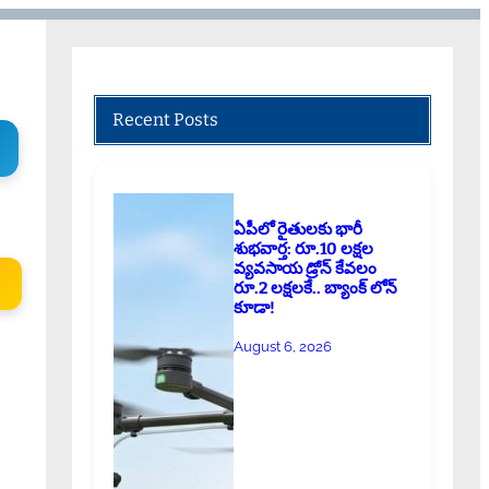
Recent Posts
ఏపీలో రైతులకు భారీ
శుభవార్త: రూ.10 లక్షల
వ్యవసాయ డ్రోన్ కేవలం
రూ.2 లక్షలకే.. బ్యాంక్ లోన్
కూడా!
August 6, 2026