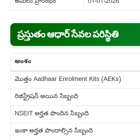
అమలు ప్రారంభం
01-01-2026
ప్రస్తుతం ఆధార్ సేవల పరిస్థితి
అంశం
మొత్తం Aadhaar Enrolment Kits (AEKs)
రిజిస్ట్రేషన్ అయిన సిబ్బంది
NSEIT అర్హత పొందిన సిబ్బంది
ఇంకా అర్హత పొందాల్సిన సిబ్బంది