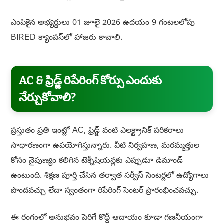
ఎంపికైన అభ్యర్థులు 01 జూలై 2026 ఉదయం 9 గంటలలోపు
BIRED క్యాంపస్‌లో హాజరు కావాలి.
AC & ఫ్రిడ్జ్ రిపేరింగ్ కోర్సు ఎందుకు
నేర్చుకోవాలి?
ప్రస్తుతం ప్రతి ఇంట్లో AC, ఫ్రిడ్జ్ వంటి ఎలక్ట్రానిక్ పరికరాలు
సాధారణంగా ఉపయోగిస్తున్నారు. వీటి నిర్వహణ, మరమ్మత్తుల
కోసం నైపుణ్యం కలిగిన టెక్నీషియన్లకు ఎప్పుడూ డిమాండ్
ఉంటుంది. శిక్షణ పూర్తి చేసిన తర్వాత సర్వీస్ సెంటర్లలో ఉద్యోగాలు
పొందవచ్చు లేదా స్వంతంగా రిపేరింగ్ సెంటర్ ప్రారంభించవచ్చు.
ఈ రంగంలో అనుభవం పెరిగే కొద్దీ ఆదాయం కూడా గణనీయంగా