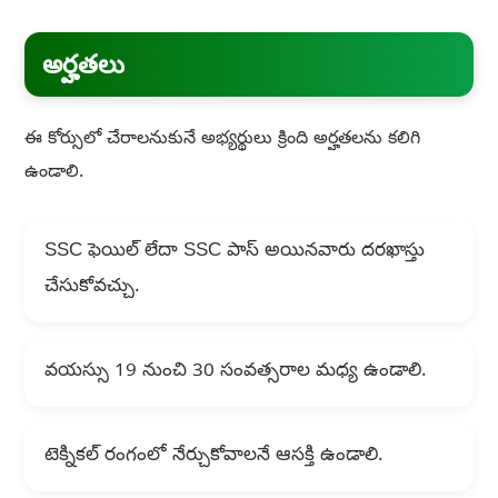
అర్హతలు
ఈ కోర్సులో చేరాలనుకునే అభ్యర్థులు క్రింది అర్హతలను కలిగి
ఉండాలి.
SSC ఫెయిల్ లేదా SSC పాస్ అయినవారు దరఖాస్తు
చేసుకోవచ్చు.
వయస్సు 19 నుంచి 30 సంవత్సరాల మధ్య ఉండాలి.
టెక్నికల్ రంగంలో నేర్చుకోవాలనే ఆసక్తి ఉండాలి.