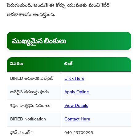
పెరుగుతుంది. అందుకే ఈ కోర్సు యువతకు మంచి కెరీర్
అవకాశాలను అందిస్తుంది.
ముఖ్యమైన లింకులు
వివరణ
లింక్
BIRED అధికారిక వెబ్‌సైట్
Click Here
ఆన్‌లైన్ దరఖాస్తు ఫారం
Apply Online
శిక్షణ కార్యక్రమ వివరాలు
View Details
BIRED Notification
Contact Here
ఫోన్ నంబర్ 1
040-29709295