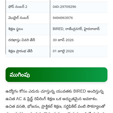
ఫోన్ నంబర్ 2
040-29709296
మొబైల్ నంబర్
9494963976
శిక్షణ స్థలం
BIRED, రాజేంద్రనగర్, హైదరాబాద్
దరఖాస్తు చివరి తేదీ
30 జూన్ 2026
శిక్షణ ప్రారంభ తేదీ
01 జూలై 2026
ముగింపు
ఉద్యోగం కోసం ఎదురు చూస్తున్న యువతకు BIRED అందిస్తున్న
ఉచిత AC & ఫ్రిడ్జ్ రిపేరింగ్ శిక్షణ ఒక అద్భుతమైన అవకాశం.
ఉచిత వసతి, భోజనం, ప్రాక్టికల్ శిక్షణ, సర్టిఫికేట్ వంటి సౌకర్యాలతో