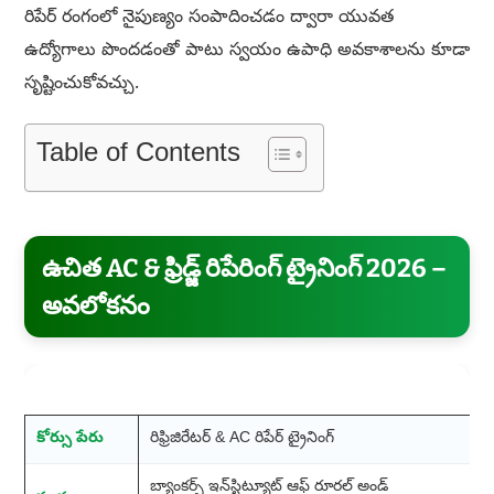
రిపేర్ రంగంలో నైపుణ్యం సంపాదించడం ద్వారా యువత
ఉద్యోగాలు పొందడంతో పాటు స్వయం ఉపాధి అవకాశాలను కూడా
సృష్టించుకోవచ్చు.
Table of Contents
ఉచిత AC & ఫ్రిడ్జ్ రిపేరింగ్ ట్రైనింగ్ 2026 –
అవలోకనం
అంశం
వివరాలు
కోర్సు పేరు
రిఫ్రిజిరేటర్ & AC రిపేర్ ట్రైనింగ్
బ్యాంకర్స్ ఇన్‌స్టిట్యూట్ ఆఫ్ రూరల్ అండ్