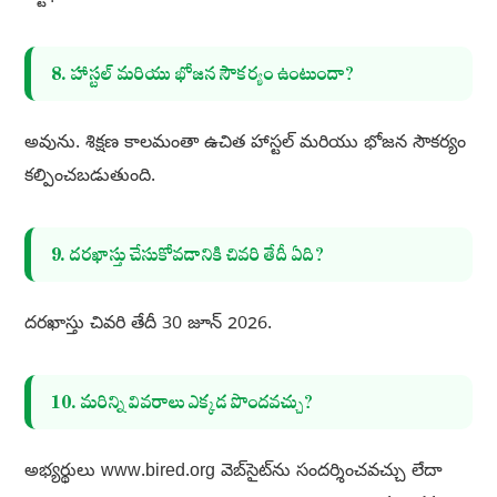
8. హాస్టల్ మరియు భోజన సౌకర్యం ఉంటుందా?
అవును. శిక్షణ కాలమంతా ఉచిత హాస్టల్ మరియు భోజన సౌకర్యం
కల్పించబడుతుంది.
9. దరఖాస్తు చేసుకోవడానికి చివరి తేదీ ఏది?
దరఖాస్తు చివరి తేదీ 30 జూన్ 2026.
10. మరిన్ని వివరాలు ఎక్కడ పొందవచ్చు?
అభ్యర్థులు www.bired.org వెబ్‌సైట్‌ను సందర్శించవచ్చు లేదా