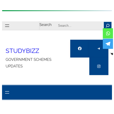
Skip
to
Search
content
Facebook
Telegra
STUDYBIZZ
GOVERNMENT SCHEMES
Instagr
UPDATES