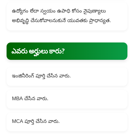
ఉద్యోగం లేదా స్వయం ఉపాధి కోసం నైపుణ్యాలు
అభివృద్ధి చేసుకోవాలనుకునే యువతకు ప్రాధాన్యత.
ఎవరు అర్హులు కారు?
ఇంజినీరింగ్ పూర్తి చేసిన వారు.
MBA చేసిన వారు.
MCA పూర్తి చేసిన వారు.