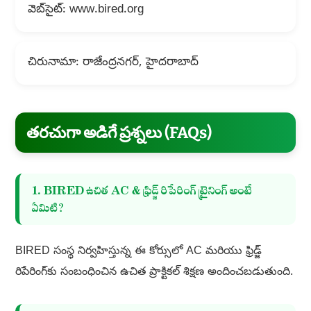
వెబ్‌సైట్: www.bired.org
చిరునామా: రాజేంద్రనగర్, హైదరాబాద్
తరచుగా అడిగే ప్రశ్నలు (FAQs)
1. BIRED ఉచిత AC & ఫ్రిడ్జ్ రిపేరింగ్ ట్రైనింగ్ అంటే
ఏమిటి?
BIRED సంస్థ నిర్వహిస్తున్న ఈ కోర్సులో AC మరియు ఫ్రిడ్జ్
రిపేరింగ్‌కు సంబంధించిన ఉచిత ప్రాక్టికల్ శిక్షణ అందించబడుతుంది.