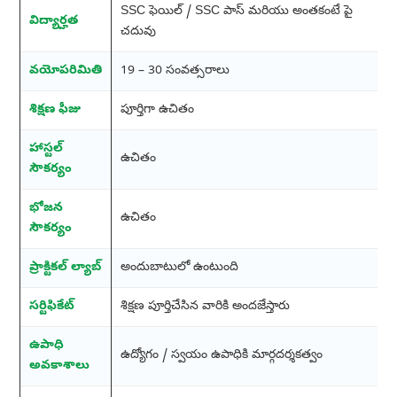
SSC ఫెయిల్ / SSC పాస్ మరియు అంతకంటే పై
విద్యార్హత
చదువు
వయోపరిమితి
19 – 30 సంవత్సరాలు
శిక్షణ ఫీజు
పూర్తిగా ఉచితం
హాస్టల్
ఉచితం
సౌకర్యం
భోజన
ఉచితం
సౌకర్యం
ప్రాక్టికల్ ల్యాబ్
అందుబాటులో ఉంటుంది
సర్టిఫికేట్
శిక్షణ పూర్తిచేసిన వారికి అందజేస్తారు
ఉపాధి
ఉద్యోగం / స్వయం ఉపాధికి మార్గదర్శకత్వం
అవకాశాలు