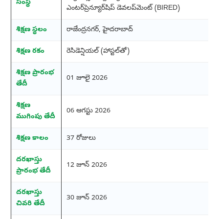
సంస్థ
ఎంటర్‌ప్రెన్యూర్‌షిప్ డెవలప్‌మెంట్ (BIRED)
శిక్షణ స్థలం
రాజేంద్రనగర్, హైదరాబాద్
శిక్షణ రకం
రెసిడెన్షియల్ (హాస్టల్‌తో)
శిక్షణ ప్రారంభ
01 జూలై 2026
తేదీ
శిక్షణ
06 ఆగస్టు 2026
ముగింపు తేదీ
శిక్షణ కాలం
37 రోజులు
దరఖాస్తు
12 జూన్ 2026
ప్రారంభ తేదీ
దరఖాస్తు
30 జూన్ 2026
చివరి తేదీ