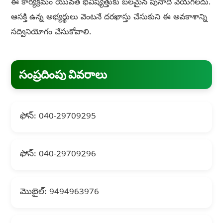
ఈ కార్యక్రమం యువత భవిష్యత్తుకు బలమైన పునాది వేయగలదు.
ఆసక్తి ఉన్న అభ్యర్థులు వెంటనే దరఖాస్తు చేసుకుని ఈ అవకాశాన్ని
సద్వినియోగం చేసుకోవాలి.
సంప్రదింపు వివరాలు
ఫోన్: 040-29709295
ఫోన్: 040-29709296
మొబైల్: 9494963976