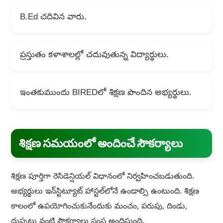
B.Ed చదివిన వారు.
ప్రస్తుతం కళాశాలల్లో చదువుతున్న విద్యార్థులు.
ఇంతకుముందు BIREDలో శిక్షణ పొందిన అభ్యర్థులు.
శిక్షణ సమయంలో అందించే సౌకర్యాలు
శిక్షణ పూర్తిగా రెసిడెన్షియల్ విధానంలో నిర్వహించబడుతుంది.
అభ్యర్థులు ఇన్‌స్టిట్యూట్ హాస్టల్‌లోనే ఉండాల్సి ఉంటుంది. శిక్షణ
కాలంలో ఉపయోగించుకునేందుకు మంచం, పరుపు, దిండు,
దుప్పట్లు వంటి సౌకర్యాలు సంస్థ అందిస్తుంది.