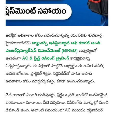
ఉద్యోగ అవకాశాల కోసం ఎదురుచూస్తున్న యువతకు శుభవార్త.
హైదరాబాద్‌లోని
బ్యాంకర్స్ ఇన్‌స్టిట్యూట్ ఆఫ్ రూరల్ అండ్
ఎంటర్‌ప్రెన్యూర్‌షిప్ డెవలప్‌మెంట్ (BIRED)
ఆధ్వర్యంలో
ఉచితంగా
AC & ఫ్రిడ్జ్ రిపేరింగ్ ట్రైనింగ్
కార్యక్రమాన్ని
నిర్వహిస్తున్నారు. ఈ శిక్షణలో పాల్గొనే అభ్యర్థులకు ఉచిత వసతి,
ఉచిత భోజనం, ప్రాక్టికల్ శిక్షణ, సర్టిఫికేట్‌తో పాటు ఉపాధి
అవకాశాల కోసం మార్గదర్శకత్వం కూడా అందించనున్నారు.
నేటి కాలంలో ఎయిర్ కండిషనర్లు, ఫ్రిడ్జ్‌లు ప్రతి ఇంటిలో అవసరమైన
పరికరాలుగా మారాయి. వీటి నిర్వహణ, రిపేరింగ్‌కు మార్కెట్లో మంచి
డిమాండ్ ఉంది. అలాంటి సమయంలో AC మరియు రిఫ్రిజిరేటర్