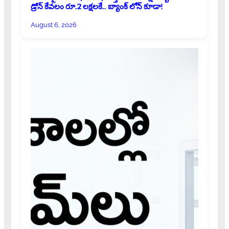
డ్రోన్ కేవలం రూ.2 లక్షలకే.. బ్యాంక్ లోన్ కూడా!
August 6, 2026