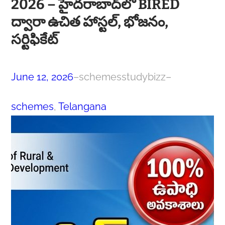
2026 – హైదరాబాద్‌లో BIRED
ద్వారా ఉచిత హాస్టల్, భోజనం,
సర్టిఫికేట్
June 12, 2026
–
schemesstudybizz
–
schemes
, 
Telangana