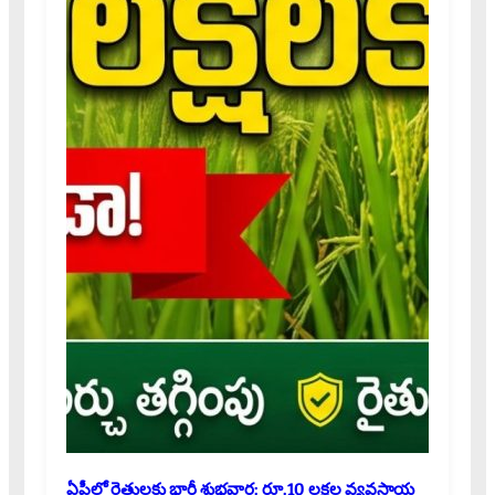
ఏపీలో రైతులకు భారీ శుభవార్త: రూ.10 లక్షల వ్యవసాయ