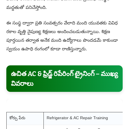
మద్దతుతో పనిచేస్తోంది.
ఈ సంస్థ ద్వారా ప్రతి సంవత్సరం వేలాది మంది యువతకు వివిధ
రకాల వృత్తి నైపుణ్య శిక్షణలు అందించబడుతున్నాయి. శిక్షణ
పూర్తయిన తర్వాత అనేక మంది ఉద్యోగాలు పొందడమే కాకుండా
స్వయం ఉపాధి రంగంలో కూడా రాణిస్తున్నారు.
ఉచిత AC & ఫ్రిడ్జ్ రిపేరింగ్ ట్రైనింగ్ – ముఖ్య
వివరాలు
అంశం
వివరాలు
కోర్సు పేరు
Refrigerator & AC Repair Training