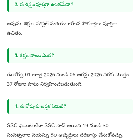
2. ఈ శిక్షణ పూర్తిగా ఉచితమేనా?
అవును. శిక్షణ, హాస్టల్ మరియు భోజన సౌకర్యాలు పూర్తిగా
ఉచితం.
3. శిక్షణ కాలం ఎంత?
ఈ కోర్సు 01 జూలై 2026 నుండి 06 ఆగస్టు 2026 వరకు మొత్తం
37 రోజుల పాటు నిర్వహించబడుతుంది.
4. ఈ కోర్సుకు అర్హత ఏమిటి?
SSC ఫెయిల్ లేదా SSC పాస్ అయిన 19 నుండి 30
సంవత్సరాల వయస్సు గల అభ్యర్థులు దరఖాస్తు చేసుకోవచ్చు.