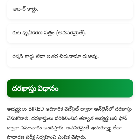
ఆధార్ కార్డు.
కుల ధృవీకరణ పత్రం (అవసరమైతే).
రేషన్ కార్డు లేదా ఇతర చిరునామా రుజువు.
దరఖాస్తు విధానం
అభ్యర్థులు BIRED అధికారిక వెబ్‌సైట్ ద్వారా ఆన్‌లైన్‌లో దరఖాస్తు
చేసుకోవాలి. దరఖాస్తులు పరిశీలించిన తర్వాత అభ్యర్థులకు ఫోన్
ద్వారా సమాచారం అందిస్తారు. అవసరమైతే ఇంటర్వ్యూ లేదా
సాధారణ పరీక్ష నిర్వహించి ఎంపిక చేస్తారు.