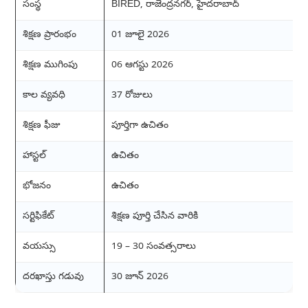
సంస్థ
BIRED, రాజేంద్రనగర్, హైదరాబాద్
శిక్షణ ప్రారంభం
01 జూలై 2026
శిక్షణ ముగింపు
06 ఆగస్టు 2026
కాల వ్యవధి
37 రోజులు
శిక్షణ ఫీజు
పూర్తిగా ఉచితం
హాస్టల్
ఉచితం
భోజనం
ఉచితం
సర్టిఫికేట్
శిక్షణ పూర్తి చేసిన వారికి
వయస్సు
19 – 30 సంవత్సరాలు
దరఖాస్తు గడువు
30 జూన్ 2026