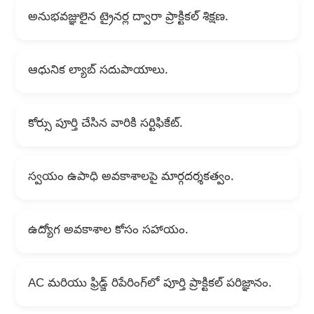
అనుభవజ్ఞులైన ట్రైనర్ల ద్వారా ప్రాక్టికల్ శిక్షణ.
ఆధునిక ల్యాబ్ సదుపాయాలు.
కోర్సు పూర్తి చేసిన వారికి సర్టిఫికేట్.
స్వయం ఉపాధి అవకాశాలపై మార్గదర్శకత్వం.
ఉద్యోగ అవకాశాల కోసం సహాయం.
AC మరియు ఫ్రిడ్జ్ రిపేరింగ్‌లో పూర్తి ప్రాక్టికల్ పరిజ్ఞానం.