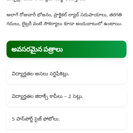
అలాగే రోజువారీ భోజనం, ప్రాక్టికల్ ల్యాబ్ సదుపాయాలు, తరగతి
గదులు, లైబ్రరీ వంటి సౌకర్యాలు కూడా అందుబాటులో ఉంటాయి.
అవసరమైన పత్రాలు
విద్యార్హతల అసలు సర్టిఫికెట్లు.
విద్యార్హతల జిరాక్స్ కాపీలు – 2 సెట్లు.
5 పాస్‌పోర్ట్ సైజ్ ఫోటోలు.