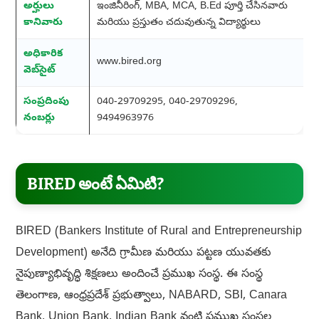
అర్హులు
ఇంజినీరింగ్, MBA, MCA, B.Ed పూర్తి చేసినవారు
కానివారు
మరియు ప్రస్తుతం చదువుతున్న విద్యార్థులు
అధికారిక
www.bired.org
వెబ్‌సైట్
సంప్రదింపు
040-29709295, 040-29709296,
నంబర్లు
9494963976
BIRED అంటే ఏమిటి?
BIRED (Bankers Institute of Rural and Entrepreneurship
Development) అనేది గ్రామీణ మరియు పట్టణ యువతకు
నైపుణ్యాభివృద్ధి శిక్షణలు అందించే ప్రముఖ సంస్థ. ఈ సంస్థ
తెలంగాణ, ఆంధ్రప్రదేశ్ ప్రభుత్వాలు, NABARD, SBI, Canara
Bank, Union Bank, Indian Bank వంటి ప్రముఖ సంస్థల