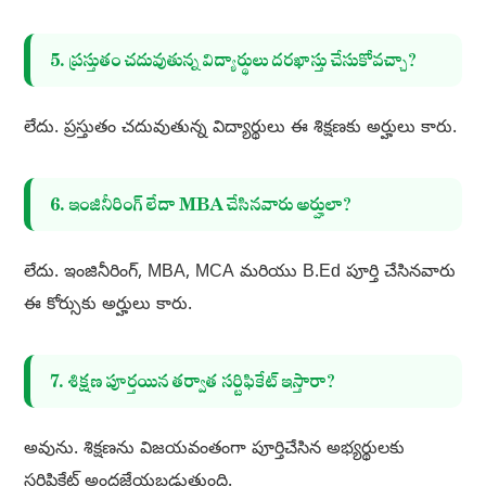
5. ప్రస్తుతం చదువుతున్న విద్యార్థులు దరఖాస్తు చేసుకోవచ్చా?
లేదు. ప్రస్తుతం చదువుతున్న విద్యార్థులు ఈ శిక్షణకు అర్హులు కారు.
6. ఇంజినీరింగ్ లేదా MBA చేసినవారు అర్హులా?
లేదు. ఇంజినీరింగ్, MBA, MCA మరియు B.Ed పూర్తి చేసినవారు
ఈ కోర్సుకు అర్హులు కారు.
7. శిక్షణ పూర్తయిన తర్వాత సర్టిఫికేట్ ఇస్తారా?
అవును. శిక్షణను విజయవంతంగా పూర్తిచేసిన అభ్యర్థులకు
సర్టిఫికేట్ అందజేయబడుతుంది.