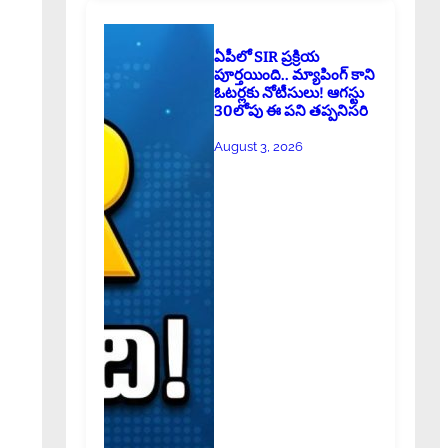
ఏపీలో SIR ప్రక్రియ
పూర్తయింది.. మ్యాపింగ్ కాని
ఓటర్లకు నోటీసులు! ఆగస్టు
30లోపు ఈ పని తప్పనిసరి
August 3, 2026