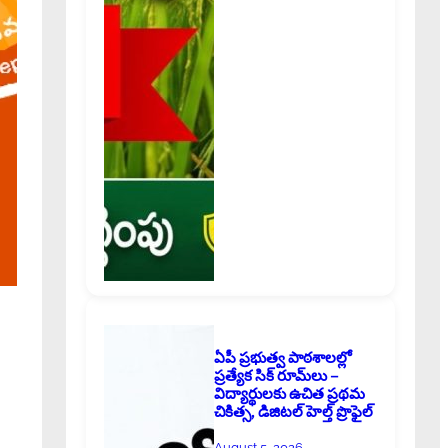
ఏపీ ప్రభుత్వ పాఠశాలల్లో
ప్రత్యేక సిక్ రూమ్‌లు –
విద్యార్థులకు ఉచిత ప్రథమ
చికిత్స, డిజిటల్ హెల్త్ ప్రొఫైల్
August 5, 2026