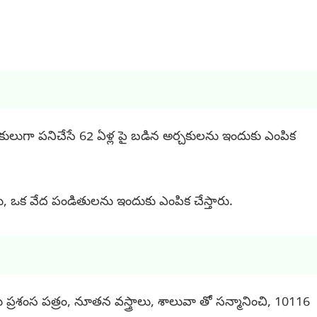
చకులుగా పనిచేసే 62 ఏళ్ల పై బడిన అర్చకులను ఇందుకు ఎంపిక
కులు, ఒక వేద పండితులను ఇందుకు ఎంపిక చేస్తారు.
ప్రశంస పత్రం, నూతన వస్త్రాలు, శాలువా తో సన్మానించి, 10116