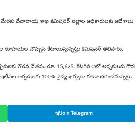
తారు. ఈ మేరకు దేవాదాయ శాఖ కమిషనర్ జిల్లాల అధికారులకు ఆదేశాలు
50 వేల రూపాయల చొప్పున కేటాయిస్తున్నట్లు కమిషనర్ తెలిపారు.
ే అర్చకులకు గౌరవ వేతనం రూ. 15,625, కేటగిరి-2లో అర్చకులకు గౌ
ది. ఇటీవల అర్చకులకు 100% వైద్య ఖర్చులు కూడా భరించనున్నట్లు
Join Telegram