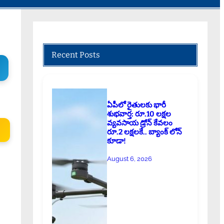
Recent Posts
ఏపీలో రైతులకు భారీ
శుభవార్త: రూ.10 లక్షల
వ్యవసాయ డ్రోన్ కేవలం
రూ.2 లక్షలకే.. బ్యాంక్ లోన్
కూడా!
August 6, 2026