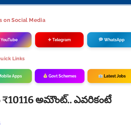
s on Social Media
 YouTube
✈ Telegram
WhatsApp
uick Links
obile Apps
Govt Schemes
Latest Jobs
న ₹10116 అమౌంట్.. ఎవరికంటే
s