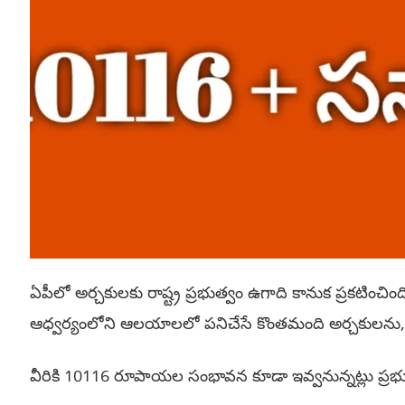
ఏపీలో అర్చకులకు రాష్ట్ర ప్రభుత్వం ఉగాది కానుక ప్రకటిం
ఆధ్వర్యంలోని ఆలయాలలో పనిచేసే కొంతమంది అర్చకులను, 
వీరికి 10116 రూపాయల సంభావన కూడా ఇవ్వనున్నట్లు ప్రభుత్