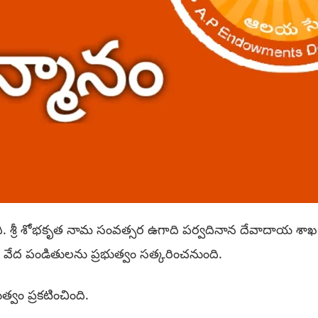
చింది. శ్రీ శోభకృత నామ సంవత్సర ఉగాది పర్వదినాన దేవాదాయ శాఖ
వేద పండితులను ప్రభుత్వం సత్కరించనుంది.
వం ప్రకటించింది.