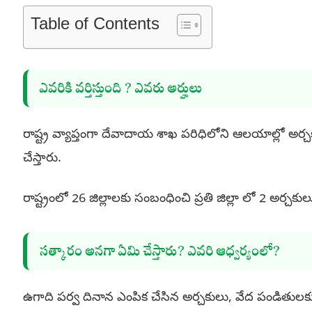
Table of Contents
ఎవరికి వర్తిస్తుంది ? ఎవరు అర్హులు
రాష్ట్ర వ్యాప్తంగా దేవాదాయ శాఖ పరిధిలోని ఆలయాల్లో అర్
చేస్తారు.
రాష్ట్రంలో 26 జిల్లాలకు సంబంధించి ప్రతి జిల్లా లో 2 అర్చ
సత్కారం అనగా ఏమి చేస్తారు? ఎవరి ఆధ్వర్యంలో?
ఉగాది పర్వ దినాన ఎంపిక చేసిన అర్చకులు, వేద పండితులకు 