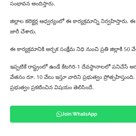
సంభావన అందిస్తారు.
జిల్లాల కలెక్టర్ల ఆధ్వర్యంలో ఈ కార్యక్రమాన్ని నిర్వహిస్
జారీ చేశారు.
ఈ కార్యక్రమానికి అర్చక సంక్షేమ నిధి నుంచి ప్రతి జిల్లాకి 
ఇప్పటికే రాష్ట్రంలో ఉండే కేటగిరి-1 దేవస్థానాలలో పనిచేస
వేతనం రూ. 10 వేలు ఇస్తూ వారిని ప్రభుత్వం ప్రోత్సహిస్తుం
ప్రభుత్వం ప్రకటించిన విషయం తెలిసిందే.
Join WhatsApp