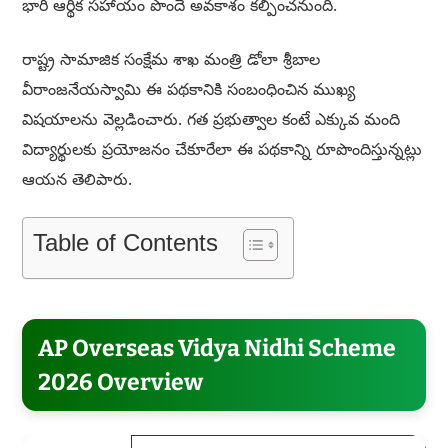
భారీ ఆర్థిక సహాయం పొందే అవకాశం కల్పించనుంది.
రాష్ట్ర సామాజిక సంక్షేమ శాఖ మంత్రి డోలా శ్రీబాల
వీరాంజనేయస్వామి ఈ పథకానికి సంబంధించిన ముఖ్య
విషయాలను వెల్లడించారు. గత ప్రభుత్వాల కంటే ఎక్కువ మంది
విద్యార్థులకు ప్రయోజనం చేకూరేలా ఈ పథకాన్ని రూపొందిస్తున్నట్లు
ఆయన తెలిపారు.
Table of Contents
AP Overseas Vidya Nidhi Scheme
2026 Overview