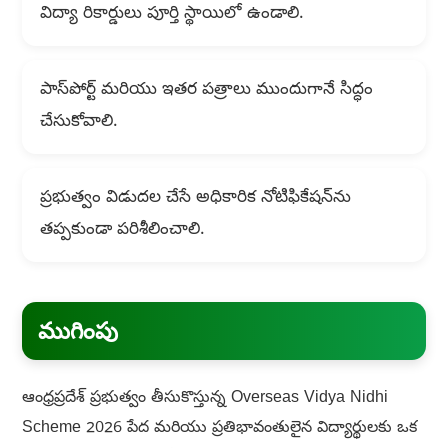
విద్యా రికార్డులు పూర్తి స్థాయిలో ఉండాలి.
పాస్‌పోర్ట్ మరియు ఇతర పత్రాలు ముందుగానే సిద్ధం
చేసుకోవాలి.
ప్రభుత్వం విడుదల చేసే అధికారిక నోటిఫికేషన్‌ను
తప్పకుండా పరిశీలించాలి.
ముగింపు
ఆంధ్రప్రదేశ్ ప్రభుత్వం తీసుకొస్తున్న Overseas Vidya Nidhi
Scheme 2026 పేద మరియు ప్రతిభావంతులైన విద్యార్థులకు ఒక