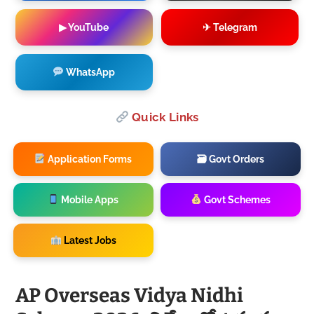
▶ YouTube
✈ Telegram
WhatsApp
Quick Links
Application Forms
🗃 Govt Orders
Mobile Apps
Govt Schemes
Latest Jobs
AP Overseas Vidya Nidhi