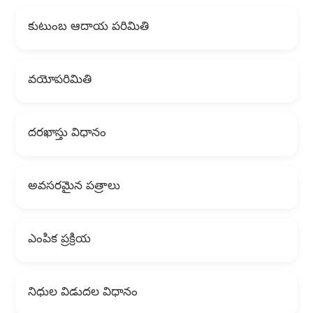
కుటుంబ ఆదాయ పరిమితి
వయోపరిమితి
దరఖాస్తు విధానం
అవసరమైన పత్రాలు
ఎంపిక ప్రక్రియ
నిధుల విడుదల విధానం