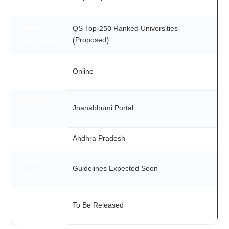
Courses
Eligible
QS Top-250 Ranked Universities
(Proposed)
Universities
Application
Online
Mode
Official
Jnanabhumi Portal
Portal
State
Andhra Pradesh
Scheme
Guidelines Expected Soon
Status
Official
To Be Released
Notification