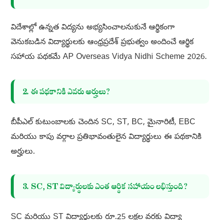
విదేశాల్లో ఉన్నత విద్యను అభ్యసించాలనుకునే ఆర్థికంగా
వెనుకబడిన విద్యార్థులకు ఆంధ్రప్రదేశ్ ప్రభుత్వం అందించే ఆర్థిక
సహాయ పథకమే AP Overseas Vidya Nidhi Scheme 2026.
2. ఈ పథకానికి ఎవరు అర్హులు?
బీపీఎల్ కుటుంబాలకు చెందిన SC, ST, BC, మైనారిటీ, EBC
మరియు కాపు వర్గాల ప్రతిభావంతులైన విద్యార్థులు ఈ పథకానికి
అర్హులు.
3. SC, ST విద్యార్థులకు ఎంత ఆర్థిక సహాయం లభిస్తుంది?
SC మరియు ST విద్యార్థులకు రూ.25 లక్షల వరకు విద్యా