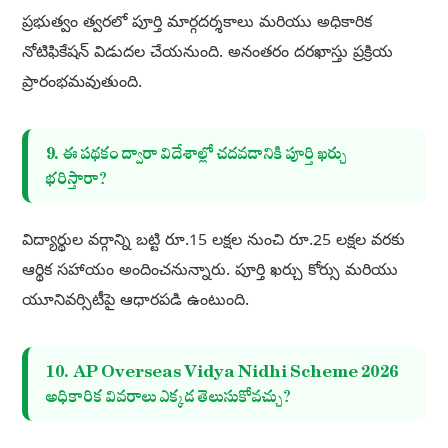
ప్రభుత్వం త్వరలో పూర్తి మార్గదర్శకాలు మరియు అధికారిక
నోటిఫికేషన్ విడుదల చేయనుంది. అనంతరం దరఖాస్తు ప్రక్రియ
ప్రారంభమవుతుంది.
9. ఈ పథకం ద్వారా విదేశాల్లో చదవడానికి పూర్తి ఖర్చు
భరిస్తారా?
విద్యార్థుల వర్గాన్ని బట్టి రూ.15 లక్షల నుంచి రూ.25 లక్షల వరకు
ఆర్థిక సహాయం అందించనున్నారు. పూర్తి ఖర్చు కోర్సు మరియు
యూనివర్సిటీపై ఆధారపడి ఉంటుంది.
10. AP Overseas Vidya Nidhi Scheme 2026
అధికారిక వివరాలు ఎక్కడ తెలుసుకోవచ్చు?