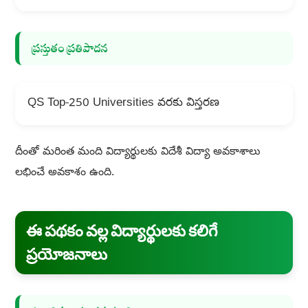
ప్రస్తుతం ప్రతిపాదన
QS Top-250 Universities వరకు విస్తరణ
దీంతో మరింత మంది విద్యార్థులకు విదేశీ విద్యా అవకాశాలు
లభించే అవకాశం ఉంది.
ఈ పథకం వల్ల విద్యార్థులకు కలిగే
ప్రయోజనాలు