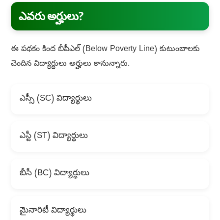
ఎవరు అర్హులు?
ఈ పథకం కింద బీపీఎల్ (Below Poverty Line) కుటుంబాలకు
చెందిన విద్యార్థులు అర్హులు కానున్నారు.
ఎస్సీ (SC) విద్యార్థులు
ఎస్టీ (ST) విద్యార్థులు
బీసీ (BC) విద్యార్థులు
మైనారిటీ విద్యార్థులు