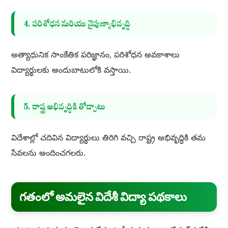
4. పరిశోధన మరియు నైపుణ్యాభివృద్ధి
అత్యాధునిక సాంకేతిక పరిజ్ఞానం, పరిశోధన అవకాశాలు
విద్యార్థులకు అందుబాటులోకి వస్తాయి.
5. రాష్ట్ర అభివృద్ధికి తోడ్పాటు
విదేశాల్లో చదివిన విద్యార్థులు తిరిగి వచ్చి రాష్ట్ర అభివృద్ధికి తమ
సేవలను అందించగలరు.
గతంలో అమలైన విదేశీ విద్యా పథకాలు