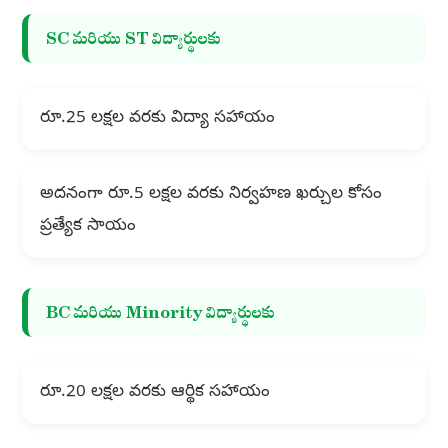
SC మరియు ST విద్యార్థులకు
రూ.25 లక్షల వరకు విద్యా సహాయం
అదనంగా రూ.5 లక్షల వరకు నిర్వహణ ఖర్చుల కోసం
ప్రత్యేక సాయం
BC మరియు Minority విద్యార్థులకు
రూ.20 లక్షల వరకు ఆర్థిక సహాయం