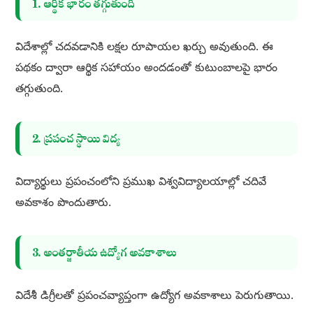
1. ఆర్థిక భారం తగ్గుతుంది
విదేశాల్లో చదవడానికి లక్షల రూపాయల ఖర్చు అవుతుంది. ఈ
పథకం ద్వారా ఆర్థిక సహాయం అందడంతో కుటుంబాలపై భారం
తగ్గుతుంది.
2. ప్రపంచ స్థాయి విద్య
విద్యార్థులు ప్రపంచంలోని ప్రముఖ విశ్వవిద్యాలయాల్లో చదివే
అవకాశం పొందుతారు.
3. అంతర్జాతీయ ఉద్యోగ అవకాశాలు
విదేశీ డిగ్రీలతో ప్రపంచవ్యాప్తంగా ఉద్యోగ అవకాశాలు పెరుగుతాయి.