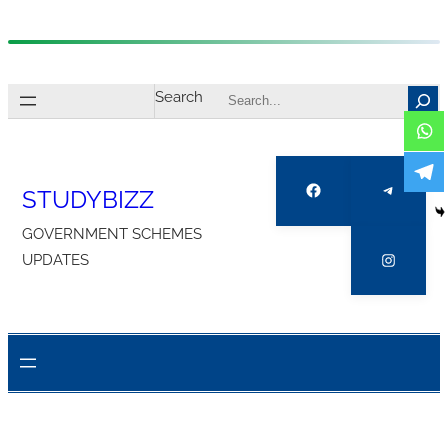
Skip
to
Search
content
Facebook
Telegra
STUDYBIZZ
GOVERNMENT SCHEMES
Instagr
UPDATES