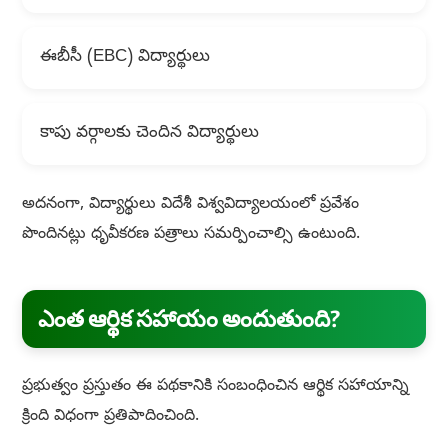
ఈబీసీ (EBC) విద్యార్థులు
కాపు వర్గాలకు చెందిన విద్యార్థులు
అదనంగా, విద్యార్థులు విదేశీ విశ్వవిద్యాలయంలో ప్రవేశం
పొందినట్లు ధృవీకరణ పత్రాలు సమర్పించాల్సి ఉంటుంది.
ఎంత ఆర్థిక సహాయం అందుతుంది?
ప్రభుత్వం ప్రస్తుతం ఈ పథకానికి సంబంధించిన ఆర్థిక సహాయాన్ని
క్రింది విధంగా ప్రతిపాదించింది.