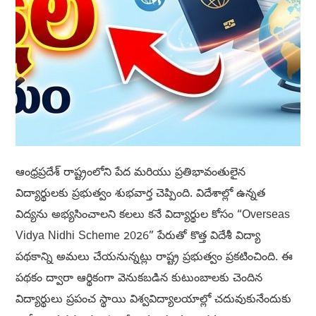
ఆంధ్రప్రదేశ్ రాష్ట్రంలోని పేద మరియు ప్రతిభావంతులైన
విద్యార్థులకు ప్రభుత్వం శుభవార్త చెప్పింది. విదేశాల్లో ఉన్నత
విద్యను అభ్యసించాలని కలలు కనే విద్యార్థుల కోసం “Overseas
Vidya Nidhi Scheme 2026” పేరుతో కొత్త విదేశీ విద్యా
పథకాన్ని అమలు చేయనున్నట్లు రాష్ట్ర ప్రభుత్వం ప్రకటించింది. ఈ
పథకం ద్వారా ఆర్థికంగా వెనుకబడిన కుటుంబాలకు చెందిన
విద్యార్థులు ప్రపంచ స్థాయి విశ్వవిద్యాలయాల్లో చదువుకునేందుకు