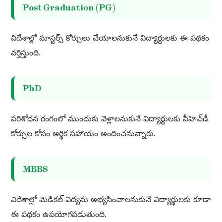
Post Graduation (PG)
విదేశాల్లో మాస్టర్స్ కోర్సులు చేయాలనుకునే విద్యార్థులకు ఈ పథకం
వర్తిస్తుంది.
PhD
పరిశోధన రంగంలో ముందుకు వెళ్లాలనుకునే విద్యార్థులకు పీహెచ్‌డీ
కోర్సుల కోసం ఆర్థిక సహాయం అందించనున్నారు.
MBBS
విదేశాల్లో మెడికల్ విద్యను అభ్యసించాలనుకునే విద్యార్థులకు కూడా
ఈ పథకం ఉపయోగపడుతుంది.