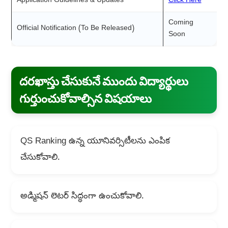
Application Guidelines & Updates
Click Here
Coming
Official Notification (To Be Released)
Soon
దరఖాస్తు చేసుకునే ముందు విద్యార్థులు
గుర్తుంచుకోవాల్సిన విషయాలు
QS Ranking ఉన్న యూనివర్సిటీలను ఎంపిక
చేసుకోవాలి.
అడ్మిషన్ లెటర్ సిద్ధంగా ఉంచుకోవాలి.