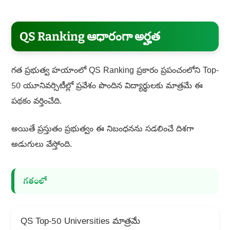
QS Ranking ఆధారంగా అర్హత
గత ప్రభుత్వ హయాంలో QS Ranking ప్రకారం ప్రపంచంలోని Top-
50 యూనివర్సిటీల్లో ప్రవేశం పొందిన విద్యార్థులకు మాత్రమే ఈ
పథకం వర్తించేది.
అయితే ప్రస్తుతం ప్రభుత్వం ఈ నిబంధనను సడలించే దిశగా
అడుగులు వేస్తోంది.
గతంలో
QS Top-50 Universities మాత్రమే