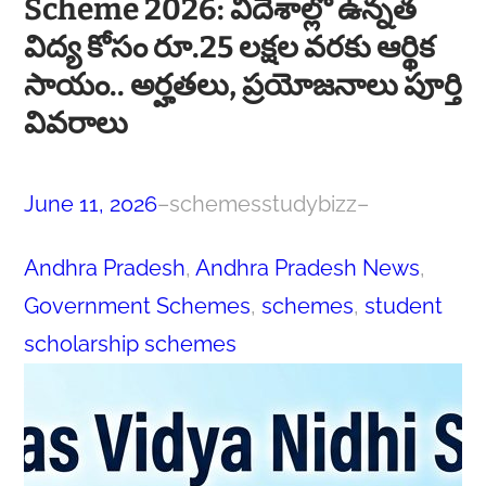
Scheme 2026: విదేశాల్లో ఉన్నత
విద్య కోసం రూ.25 లక్షల వరకు ఆర్థిక
సాయం.. అర్హతలు, ప్రయోజనాలు పూర్తి
వివరాలు
June 11, 2026
–
schemesstudybizz
–
Andhra Pradesh
, 
Andhra Pradesh News
, 
Government Schemes
, 
schemes
, 
student
scholarship schemes