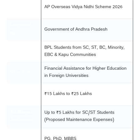
Scheme
AP Overseas Vidya Nidhi Scheme 2026
Name
Launched
Government of Andhra Pradesh
By
BPL Students from SC, ST, BC, Minority,
Beneficiaries
EBC & Kapu Communities
Financial Assistance for Higher Education
Objective
in Foreign Universities
Financial
₹15 Lakhs to ₹25 Lakhs
Assistance
Additional
Up to ₹5 Lakhs for SC/ST Students
(Proposed Maintenance Expenses)
Assistance
Eligible
PG, PhD, MBBS