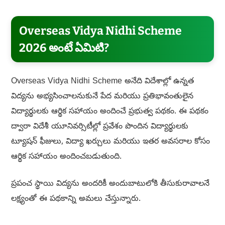
Overseas Vidya Nidhi Scheme
2026 అంటే ఏమిటి?
Overseas Vidya Nidhi Scheme అనేది విదేశాల్లో ఉన్నత
విద్యను అభ్యసించాలనుకునే పేద మరియు ప్రతిభావంతులైన
విద్యార్థులకు ఆర్థిక సహాయం అందించే ప్రభుత్వ పథకం. ఈ పథకం
ద్వారా విదేశీ యూనివర్సిటీల్లో ప్రవేశం పొందిన విద్యార్థులకు
ట్యూషన్ ఫీజులు, విద్యా ఖర్చులు మరియు ఇతర అవసరాల కోసం
ఆర్థిక సహాయం అందించబడుతుంది.
ప్రపంచ స్థాయి విద్యను అందరికీ అందుబాటులోకి తీసుకురావాలనే
లక్ష్యంతో ఈ పథకాన్ని అమలు చేస్తున్నారు.