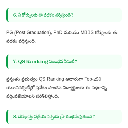
6. ఏ కోర్సులకు ఈ పథకం వర్తిస్తుంది?
PG (Post Graduation), PhD మరియు MBBS కోర్సులకు ఈ
పథకం వర్తిస్తుంది.
7. QS Ranking నిబంధన ఏమిటి?
ప్రస్తుతం ప్రభుత్వం QS Ranking ఆధారంగా Top-250
యూనివర్సిటీల్లో ప్రవేశం పొందిన విద్యార్థులకు ఈ పథకాన్ని
వర్తింపజేయాలని పరిశీలిస్తోంది.
8. దరఖాస్తు ప్రక్రియ ఎప్పుడు ప్రారంభమవుతుంది?