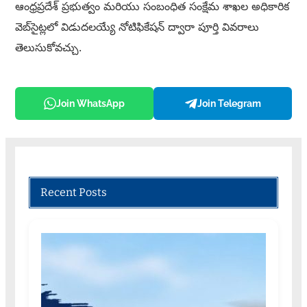
ఆంధ్రప్రదేశ్ ప్రభుత్వం మరియు సంబంధిత సంక్షేమ శాఖల అధికారిక
వెబ్‌సైట్లలో విడుదలయ్యే నోటిఫికేషన్ ద్వారా పూర్తి వివరాలు
తెలుసుకోవచ్చు.
Join WhatsApp
Join Telegram
Recent Posts