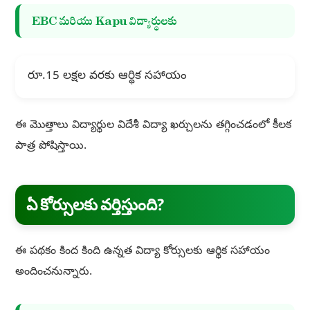
EBC మరియు Kapu విద్యార్థులకు
రూ.15 లక్షల వరకు ఆర్థిక సహాయం
ఈ మొత్తాలు విద్యార్థుల విదేశీ విద్యా ఖర్చులను తగ్గించడంలో కీలక
పాత్ర పోషిస్తాయి.
ఏ కోర్సులకు వర్తిస్తుంది?
ఈ పథకం కింద కింది ఉన్నత విద్యా కోర్సులకు ఆర్థిక సహాయం
అందించనున్నారు.