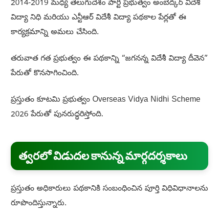
2014-2019 మధ్య తెలుగుదేశం పార్టీ ప్రభుత్వం అంబేద్కర్ విదేశీ
విద్యా నిధి మరియు ఎన్టీఆర్ విదేశీ విద్యా పథకాల పేర్లతో ఈ
కార్యక్రమాన్ని అమలు చేసింది.
తరువాత గత ప్రభుత్వం ఈ పథకాన్ని “జగనన్న విదేశీ విద్యా దీవెన”
పేరుతో కొనసాగించింది.
ప్రస్తుతం కూటమి ప్రభుత్వం Overseas Vidya Nidhi Scheme
2026 పేరుతో పునరుద్ధరిస్తోంది.
త్వరలో విడుదల కానున్న మార్గదర్శకాలు
ప్రస్తుతం అధికారులు పథకానికి సంబంధించిన పూర్తి విధివిధానాలను
రూపొందిస్తున్నారు.