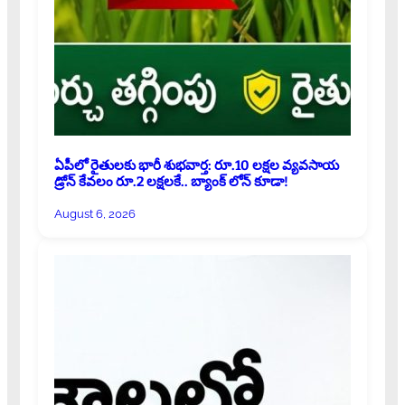
ఏపీలో రైతులకు భారీ శుభవార్త: రూ.10 లక్షల వ్యవసాయ
డ్రోన్ కేవలం రూ.2 లక్షలకే.. బ్యాంక్ లోన్ కూడా!
August 6, 2026