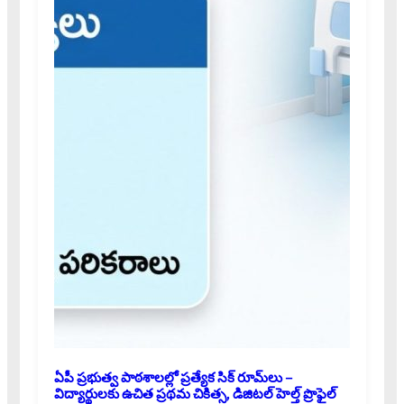
ఏపీ ప్రభుత్వ పాఠశాలల్లో ప్రత్యేక సిక్ రూమ్‌లు –
విద్యార్థులకు ఉచిత ప్రథమ చికిత్స, డిజిటల్ హెల్త్ ప్రొఫైల్