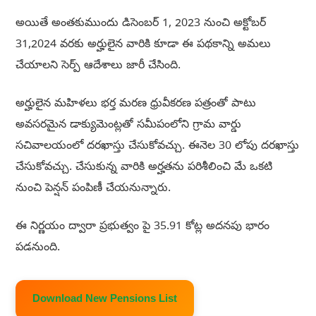
అయితే అంతకుముందు డిసెంబర్ 1, 2023 నుంచి అక్టోబర్
31,2024 వరకు అర్హులైన వారికి కూడా ఈ పథకాన్ని అమలు
చేయాలని సెర్ప్ ఆదేశాలు జారీ చేసింది.
అర్హులైన మహిళలు భర్త మరణ ధ్రువీకరణ పత్రంతో పాటు
అవసరమైన డాక్యుమెంట్లతో సమీపంలోని గ్రామ వార్డు
సచివాలయంలో దరఖాస్తు చేసుకోవచ్చు. ఈనెల 30 లోపు దరఖాస్తు
చేసుకోవచ్చు. చేసుకున్న వారికి అర్హతను పరిశీలించి మే ఒకటి
నుంచి పెన్షన్ పంపిణీ చేయనున్నారు.
ఈ నిర్ణయం ద్వారా ప్రభుత్వం పై 35.91 కోట్ల అదనపు భారం
పడనుంది.
Download New Pensions List