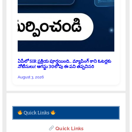
ఏపీలో SIR ప్రక్రియ పూర్తయింది.. మ్యాపింగ్ కాని ఓటర్లకు
నోటీసులు! ఆగస్టు 30లోపు ఈ పని తప్పనిసరి
August 3, 2026
Quick Links
Quick Links