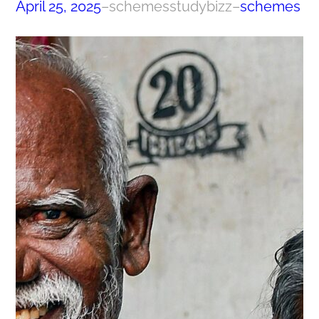
April 25, 2025
–
schemesstudybizz
–
schemes