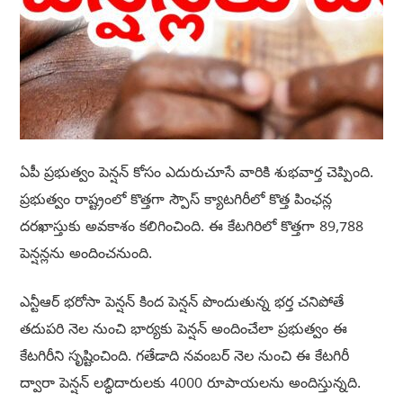
ఏపీ ప్రభుత్వం పెన్షన్ కోసం ఎదురుచూసే వారికి శుభవార్త చెప్పింది.
ప్రభుత్వం రాష్ట్రంలో కొత్తగా స్పౌస్ క్యాటగిరీలో కొత్త పింఛన్ల
దరఖాస్తుకు అవకాశం కలిగించింది. ఈ కేటగిరిలో కొత్తగా 89,788
పెన్షన్లను అందించనుంది.
ఎన్టీఆర్ భరోసా పెన్షన్ కింద పెన్షన్ పొందుతున్న భర్త చనిపోతే
తదుపరి నెల నుంచి భార్యకు పెన్షన్ అందించేలా ప్రభుత్వం ఈ
కేటగిరీని సృష్టించింది. గతేడాది నవంబర్ నెల నుంచి ఈ కేటగిరీ
ద్వారా పెన్షన్ లబ్ధిదారులకు 4000 రూపాయలను అందిస్తున్నది.