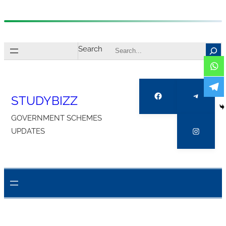
Skip
to
Search
content
Facebook
Telegra
STUDYBIZZ
GOVERNMENT SCHEMES
Instagr
UPDATES