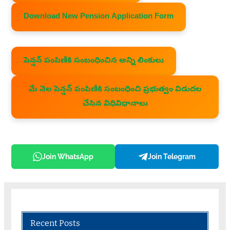
Download New Pension Application Form
పెన్షన్ పంపిణీకి సంబంధించిన అన్ని లింకులు
మే నెల పెన్షన్ పంపిణీకి సంబంధించి ప్రభుత్వం విడుదల
చేసిన విధివిధానాలు
Join WhatsApp
Join Telegram
Recent Posts