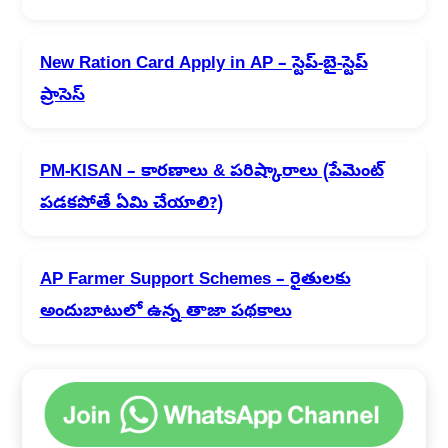
New Ration Card Apply in AP – స్టెప్-బై-స్టెప్
ప్రాసెస్
PM-KISAN – కారణాలు & పరిష్కారాలు (పేమెంట్
పడకపోతే ఏమి చేయాలి?)
AP Farmer Support Schemes – రైతులకు
అందుబాటులో ఉన్న తాజా పథకాలు