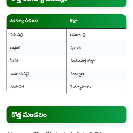
రెవెన్యూ డివిజన్
జిల్లా
నక్కపల్లి
అనకాపల్లి
అద్దంకి
ప్రకాశం
పీలేరు
మదనపల్లె జిల్లా
బనగానపల్లె
నంద్యాల
మడకశిర
శ్రీ సత్యసాయి
కొత్త మండలం