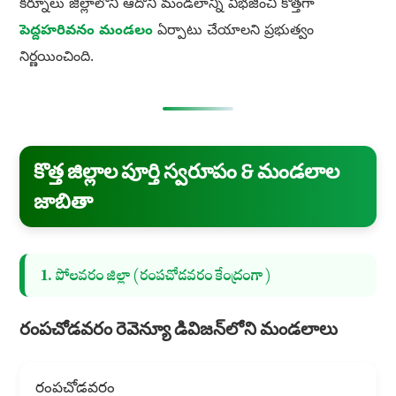
కర్నూలు జిల్లాలోని ఆదోని మండలాన్ని విభజించి కొత్తగా
పెద్దహరివనం మండలం
ఏర్పాటు చేయాలని ప్రభుత్వం
నిర్ణయించింది.
కొత్త జిల్లాల పూర్తి స్వరూపం & మండలాల
జాబితా
1. పోలవరం జిల్లా (రంపచోడవరం కేంద్రంగా)
రంపచోడవరం రెవెన్యూ డివిజన్‌లోని మండలాలు
రంపచోడవరం