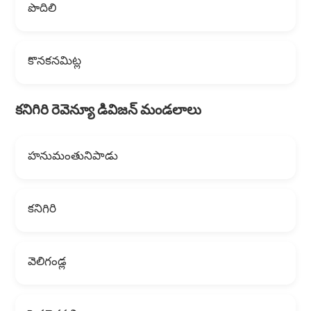
పొదిలి
కొనకనమిట్ల
కనిగిరి రెవెన్యూ డివిజన్ మండలాలు
హనుమంతునిపాడు
కనిగిరి
వెలిగండ్ల