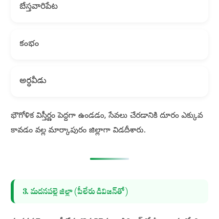
బేస్తవారిపేట
కంభం
అర్ధవీడు
భౌగోళిక విస్తీర్ణం పెద్దగా ఉండడం, సేవలు చేరడానికి దూరం ఎక్కువ
కావడం వల్ల మార్కాపురం జిల్లాగా విడదీశారు.
3. మదనపల్లె జిల్లా (పీలేరు డివిజన్‌తో)