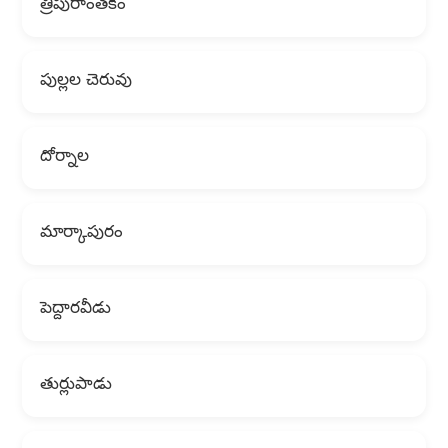
త్రిపురాంతకం
పుల్లల చెరువు
దోర్నాల
మార్కాపురం
పెద్దారవీడు
తుర్లుపాడు