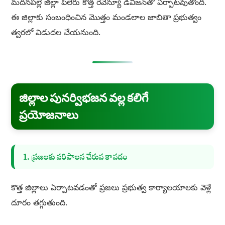
మదనపల్లె జిల్లా పీలేరు కొత్త రెవెన్యూ డివిజన్‌తో ఏర్పాటవుతోంది.
ఈ జిల్లాకు సంబంధించిన మొత్తం మండలాల జాబితా ప్రభుత్వం
త్వరలో విడుదల చేయనుంది.
జిల్లాల పునర్విభజన వల్ల కలిగే
ప్రయోజనాలు
1. ప్రజలకు పరిపాలన చేరువ కావడం
కొత్త జిల్లాలు ఏర్పాటవడంతో ప్రజలు ప్రభుత్వ కార్యాలయాలకు వెళ్లే
దూరం తగ్గుతుంది.