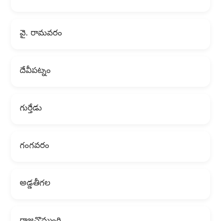
వై. రామవరం
దేవీపట్నం
గుర్తేడు
గంగవరం
అడ్డతీగల