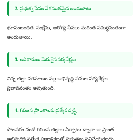
2. ప్రభుత్వ సేవల వేగవంతమైన అందుబాటు
భూసంబంధిత, సంక్షేమ, ఆరోగ్య సేవలు మరింత సమర్థవంతంగా
అందుతాయి.
3. అధికారులు మెరుగైన పర్యవేక్షణ
చిన్న జిల్లా పరిమాణం వల్ల అభివృద్ధి పనుల పర్యవేక్షణ
ప్రభావవంతం అవుతుంది.
4. గిరిజన ప్రాంతాలకు ప్రత్యేక దృష్టి
పోలవరం వంటి గిరిజన జిల్లాల ఏర్పాటు ద్వారా ఆ ప్రాంత
అభివృద్ధికి ప్రత్యేక ప్రణాళికలతో ప్రభుత్వం పనిచేయగలదు.