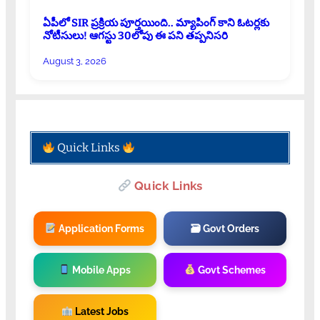
ఏపీలో SIR ప్రక్రియ పూర్తయింది.. మ్యాపింగ్ కాని ఓటర్లకు
నోటీసులు! ఆగస్టు 30లోపు ఈ పని తప్పనిసరి
August 3, 2026
Quick Links
Quick Links
Application Forms
🗃 Govt Orders
Mobile Apps
Govt Schemes
Latest Jobs