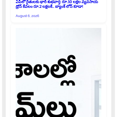
ఏపీలో రైతులకు భారీ శుభవార్త: రూ.10 లక్షల వ్యవసాయ
డ్రోన్ కేవలం రూ.2 లక్షలకే.. బ్యాంక్ లోన్ కూడా!
August 6, 2026