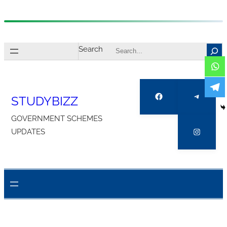
Skip
to
Search
content
Facebook
Telegra
STUDYBIZZ
GOVERNMENT SCHEMES
Instagr
UPDATES