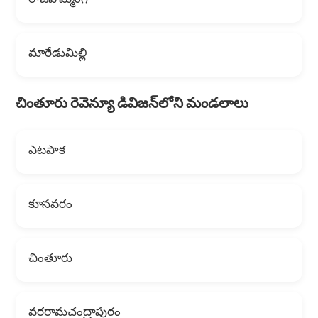
రాజవొమ్మంగి
మారేడుమిల్లి
చింతూరు రెవెన్యూ డివిజన్‌లోని మండలాలు
ఎటపాక
కూనవరం
చింతూరు
వరరామచంద్రాపురం