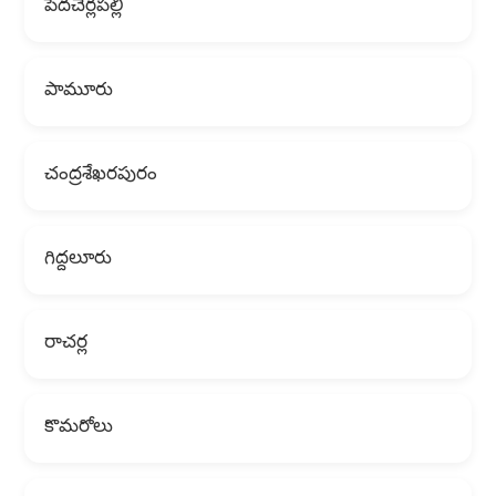
పెదచెర్లపల్లి
పామూరు
చంద్రశేఖరపురం
గిద్దలూరు
రాచర్ల
కొమరోలు