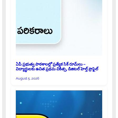
ఏపీ ప్రభుత్వ పాఠశాలల్లో ప్రత్యేక సిక్ రూమ్‌లు –
విద్యార్థులకు ఉచిత ప్రథమ చికిత్స, డిజిటల్ హెల్త్ ప్రొఫైల్
August 5, 2026