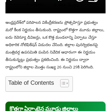
ఆంధ్రప్రదేశ్‌లో పరిపాలన వికేంద్రీకరణను ప్రోత్సహిస్తూ ప్రభుత్వం
మరో కీలక నిర్ణయం తీసుకుంది. రాష్ట్రంలో కొత్తగా మూడు జిల్లాలు,
ఐదు రెవెన్యూ డివిజన్లు, ఒక కొత్త మండలాన్ని ఏర్పాటు చేస్తూ
అధికారిక నోటిఫికేషన్ విడుదల చేసింది. జిల్లాల పునర్విభజనపై
మంత్రివర్గ ఉపసమితి పంపిన నివేదిక ఆధారంగా ఈ నిర్ణయం
తీసుకున్నట్లు ప్రభుత్వం ప్రకటించింది. ఈ నిర్ణయం ద్వారా
రాష్ట్రంలోని జిల్లాల మొత్తం సంఖ్య 26 నుంచి 29కి పెరిగింది.
Table of Contents
కొత్తగా ఏర్పాటైన మూడు జిల్లాలు