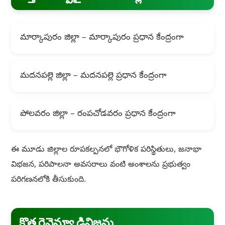
మార్కాపురం జిల్లా – మార్కాపురం ప్రధాన కేంద్రంగా
మదనపల్లె జిల్లా – మదనపల్లె ప్రధాన కేంద్రంగా
పోలవరం జిల్లా – రంపచోడవరం ప్రధాన కేంద్రంగా
ఈ మూడు జిల్లాల రూపకల్పనలో భౌగోళిక పరిస్థితులు, జనాభా
విభజన, పరిపాలనా అవసరాలు వంటి అంశాలను ప్రభుత్వం
పరిగణనలోకి తీసుకుంది.
కొత్త రెవెన్యూ డివిజన్లు