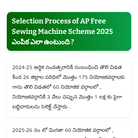
Selection Process of AP Free
Sewing Machine Scheme 2025
ఎంపిక ఎలా ఉంటుంది ?
2024-25 ఆర్థిక సంవత్సరానికి సంబంధించి తొలి విడత
కింద 26 జిల్లాల పరిధిలో మొత్తం 175 నియోజకవర్గాలకు
గాను తొలి విడతలో 60 నియోజిక వర్గాలలో ,
నియోజకవర్గానికి 3 వేలు చెప్పున మొత్తం 1 లక్ష కు పైగా
లబ్దిదారులను సెలెక్ట్ చేస్తారు .
2025-26 సం లో మిగతా 60 నియోజిక వర్గాలలో ,