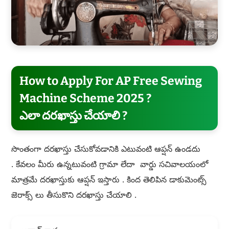
How to Apply For AP Free Sewing
Machine Scheme 2025 ?
ఎలా దరఖాస్తు చేయాలి ?
సొంతంగా దరఖాస్తు చేసుకోవడానికి ఎటువంటి ఆప్షన్ ఉండదు
. కేవలం మీరు ఉన్నటువంటి గ్రామా లేదా వార్డు సచివాలయంలో
మాత్రమే దరఖాస్తుకు ఆప్షన్ ఇస్తారు . కింద తెలిపిన డాకుమెంట్స్
జెరాక్స్ లు తీసుకొని దరఖాస్తు చేయాలి .