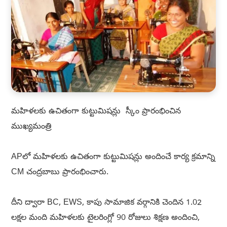
మహిళలకు ఉచితంగా కుట్టుమిషన్లు స్కీం ప్రారంభించిన
ముఖ్యమంత్రి
APలో మహిళలకు ఉచితంగా కుట్టుమిషన్లు అందించే కార్య క్రమాన్ని
CM చంద్రబాబు ప్రారంభించారు.
దీని ద్వారా BC, EWS, కాపు సామాజిక వర్గానికి చెందిన 1.02
లక్షల మంది మహిళలకు టైలరింగ్లో 90 రోజులు శిక్షణ అందించి,