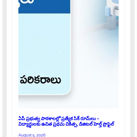
ఏపీ ప్రభుత్వ పాఠశాలల్లో ప్రత్యేక సిక్ రూమ్‌లు –
విద్యార్థులకు ఉచిత ప్రథమ చికిత్స, డిజిటల్ హెల్త్ ప్రొఫైల్
August 5, 2026