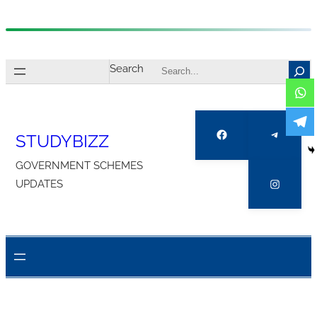
Skip
to
Search
content
Facebook
Telegra
STUDYBIZZ
GOVERNMENT SCHEMES
Instagr
UPDATES