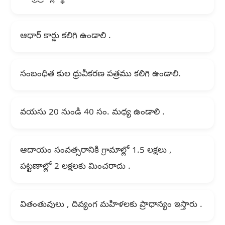
ఆధార్ కార్డు కలిగి ఉండాలి .
సంబంధిత కుల ధ్రువీకరణ పత్రము కలిగి ఉండాలి.
వయసు 20 నుండి 40 సం. మధ్య ఉండాలి .
ఆదాయం సంవత్సరానికి గ్రామాల్లో 1.5 లక్షలు ,
పట్టణాల్లో 2 లక్షలకు మించరాదు .
వితంతువులు , దివ్యంగ మహిళలకు ప్రాధాన్యం ఇస్తారు .