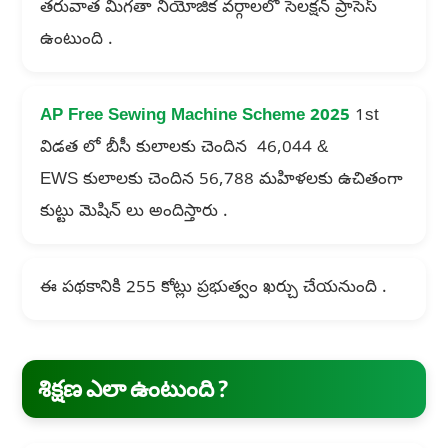
తరువాత మిగతా నియోజిక వర్గాలలో సెలక్షన్ ప్రాసెస్
ఉంటుంది .
AP
Free Sewing Machine Scheme 2025
1st
విడత లో బీసీ కులాలకు చెందిన 46,044 &
EWS కులాలకు చెందిన 56,788 మహిళలకు ఉచితంగా
కుట్టు మెషిన్ లు అందిస్తారు .
ఈ పథకానికి 255 కోట్లు ప్రభుత్వం ఖర్చు చేయనుంది .
శిక్షణ ఎలా ఉంటుంది ?