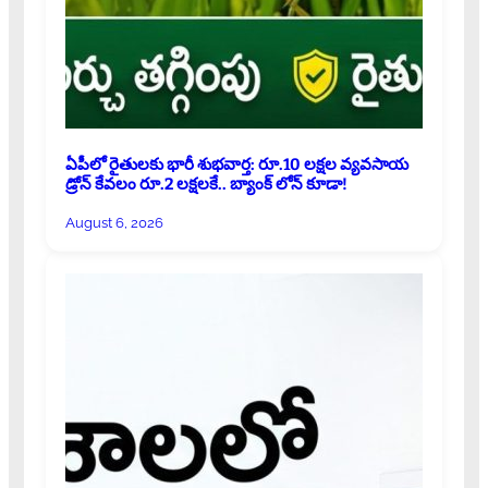
ఏపీలో రైతులకు భారీ శుభవార్త: రూ.10 లక్షల వ్యవసాయ
డ్రోన్ కేవలం రూ.2 లక్షలకే.. బ్యాంక్ లోన్ కూడా!
August 6, 2026