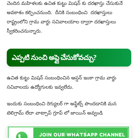
చెందిన మహిళలకు ఉచిత కుట్టు మిషన్ కు దరఖాస్తు చేసుకునే
అవకాశం కల్పించనుంది. దీనికి సంబంధించి దరఖాస్తులు
రాష్ట్రంలోని గ్రామ వార్డు సచివాలయాల ద్వారా దరఖాస్తులు
స్వీకరించనున్నారు.
ఎప్పటి నుంచి అప్లై చేసుకోవచ్చు?
ఉచిత కుట్టు మిషన్ సంబంధించిన ఆప్షన్ ఇంకా గ్రామ వార్డు
సచివాలయ ఉద్యోగులకు ఇవ్వలేదు.
ఇందుకు సంబంధించి రెగ్యులర్ గా అప్డేట్స్ పొందడానికి మన
టెలిగ్రామ్ లేదా వాట్సాప్ గ్రూప్ లో జాయిన్ అవ్వండి