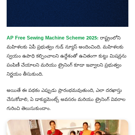
AP Free Sewing Machine Scheme 2025:
రాష్ట్రంలోని
మహిళలకు ఏపీ ప్రభుత్వం గుడ్ న్యూస్ అందించింది. మహిళలకు
స్వయం ఉపాధి కల్పించాలని ఉద్దేశంతో ఉచితంగా కుట్టు మిషన్లను
పంపిణీ చేయాలని మరియు ట్రైనింగ్ కూడా ఇవ్వాలని ప్రభుత్వం
నిర్ణయం తీసుకుంది.
అయితే ఈ పథకం ఎప్పుడు ప్రారంభమవుతుంది, ఎలా దరఖాస్తు
చేసుకోవాలి, ఏ డాక్యుమెంట్స్ అవసరం మరియు ట్రైనింగ్ వివరాల
గురించి తెలుసుకుందాం.