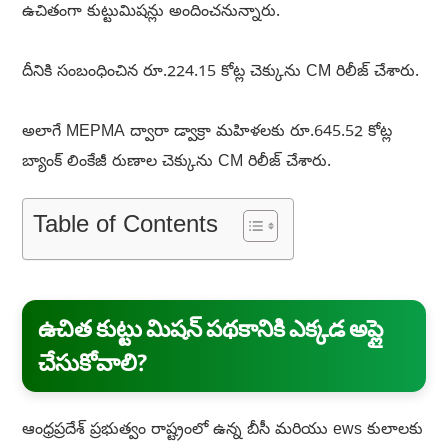
ఉచితంగా కుట్టుమిషన్లు అందించనున్నారు.
దీనికి సంబంధించిన రూ.224.15 కోట్ల చెక్కును CM రిలీజ్ చేశారు.
అలాగే MEPMA ద్వారా డ్వాక్రా మహిళలకు రూ.645.52 కోట్ల
బ్యాంక్ లింకేజీ రుణాల చెక్కును CM రిలీజ్ చేశారు.
Table of Contents
ఉచిత కుట్టు మిషన్ పథకానికి ఎక్కడ అప్లై
చేసుకోవాలి?
ఆంధ్రప్రదేశ్ ప్రభుత్వం రాష్ట్రంలో ఉన్న బీసీ మరియు ews కులాలకు