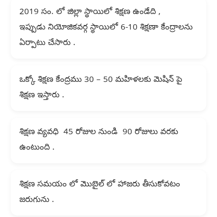
2019 సం. లో జిల్లా స్థాయిలో శిక్షణ ఉండేది ,
ఇప్పుడు నియోజికవర్గ స్థాయిలో 6-10 శిక్షణా కేంద్రాలను
ఏర్పాటు చేసారు .
ఒక్కో శిక్షణ కేంద్రము 30 – 50 మహిళలకు మెషిన్ పై
శిక్షణ ఇస్తారు .
శిక్షణ వ్యవధి 45 రోజుల నుండి 90 రోజులు వరకు
ఉంటుంది .
శిక్షణ సమయం లో మొబైల్ లో హాజరు తీసుకోవటం
జరుగును .