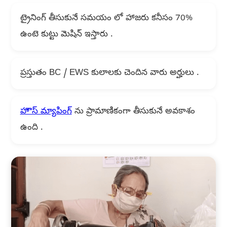
ట్రైనింగ్ తీసుకునే సమయం లో హాజరు కనీసం 70%
ఉంటె కుట్టు మెషిన్ ఇస్తారు .
ప్రస్తుతం BC / EWS కులాలకు చెందిన వారు అర్హులు .
హౌస్ మ్యాపింగ్
ను ప్రామాణికంగా తీసుకునే అవకాశం
ఉంది .