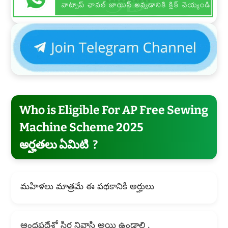
Who is Eligible For AP Free Sewing
Machine Scheme 2025
అర్హతలు ఏమిటి ?
మహిళలు మాత్రమే ఈ పథకానికి అర్హులు
ఆంధ్రప్రదేశ్లో స్థిర నివాసి అయి ఉండాలి .