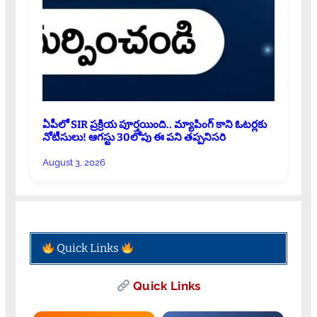
ఏపీలో SIR ప్రక్రియ పూర్తయింది.. మ్యాపింగ్ కాని ఓటర్లకు
నోటీసులు! ఆగస్టు 30లోపు ఈ పని తప్పనిసరి
August 3, 2026
Quick Links
Quick Links