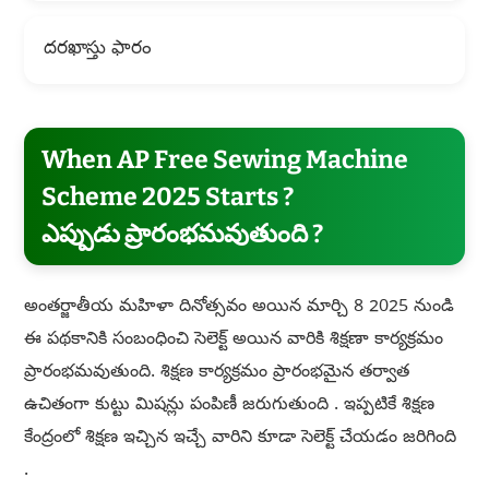
దరఖాస్తు ఫారం
When AP Free Sewing Machine
Scheme 2025 Starts ?
ఎప్పుడు ప్రారంభమవుతుంది ?
అంతర్జాతీయ మహిళా దినోత్సవం అయిన మార్చి 8 2025 నుండి
ఈ పథకానికి సంబంధించి సెలెక్ట్ అయిన వారికి శిక్షణా కార్యక్రమం
ప్రారంభమవుతుంది. శిక్షణ కార్యక్రమం ప్రారంభమైన తర్వాత
ఉచితంగా కుట్టు మిషన్లు పంపిణీ జరుగుతుంది . ఇప్పటికే శిక్షణ
కేంద్రంలో శిక్షణ ఇచ్చిన ఇచ్చే వారిని కూడా సెలెక్ట్ చేయడం జరిగింది
.