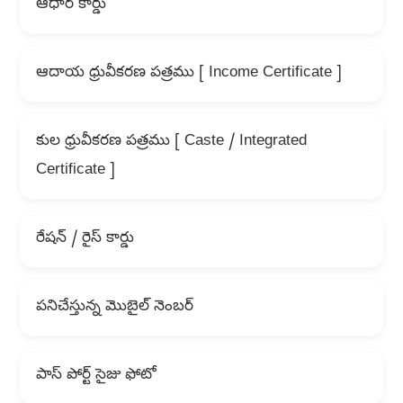
ఆధార్ కార్డు
ఆదాయ ధ్రువీకరణ పత్రము [ Income Certificate ]
కుల ధ్రువీకరణ పత్రము [ Caste / Integrated
Certificate ]
రేషన్ / రైస్ కార్డు
పనిచేస్తున్న మొబైల్ నెంబర్
పాస్ పోర్ట్ సైజు ఫోటో