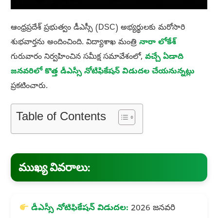
ఆంధ్రప్రదేశ్‌ ప్రభుత్వం డీఎస్సీ (DSC) అభ్యర్థులకు మరోసారి
శుభవార్తను అందించింది. విద్యాశాఖ మంత్రి
నారా లోకేశ్
గురువారం నిర్వహించిన సమీక్ష సమావేశంలో,
వచ్చే ఏడాది
జనవరిలో కొత్త డీఎస్సీ నోటిఫికేషన్‌ విడుదల చేయనున్నట్లు
ప్రకటించారు.
Table of Contents
ముఖ్య వివరాలు:
డీఎస్సీ నోటిఫికేషన్‌ విడుదల:
2026 జనవరి