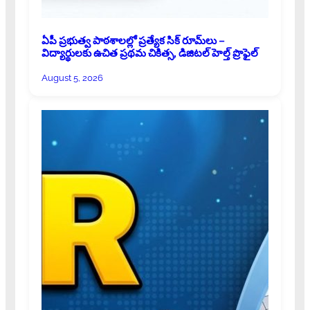
ఏపీ ప్రభుత్వ పాఠశాలల్లో ప్రత్యేక సిక్ రూమ్‌లు –
విద్యార్థులకు ఉచిత ప్రథమ చికిత్స, డిజిటల్ హెల్త్ ప్రొఫైల్
August 5, 2026