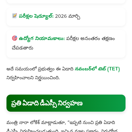
పరీక్షల షెడ్యూల్:
2026 మార్చి
ఉద్యోగ నియామకాలు:
పరీక్షల అనంతరం తక్షణం
చేపడతారు
అదే సమయంలో ప్రభుత్వం ఈ ఏడాది
నవంబర్‌లో టెట్‌ (TET)
నిర్వహించాలని నిర్ణయించింది.
ప్రతి ఏడాది డీఎస్సీ నిర్వహణ
మంత్రి నారా లోకేశ్‌ మాట్లాడుతూ, “ఇప్పటి నుంచి ప్రతి ఏడాది