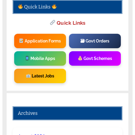
Quick Links
Quick Links
Application Forms
🗃 Govt Orders
Mobile Apps
Govt Schemes
Latest Jobs
Archives