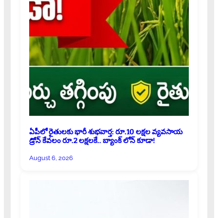
ఏపీలో రైతులకు భారీ శుభవార్త: రూ.10 లక్షల వ్యవసాయ
డ్రోన్ కేవలం రూ.2 లక్షలకే.. బ్యాంక్ లోన్ కూడా!
August 6, 2026