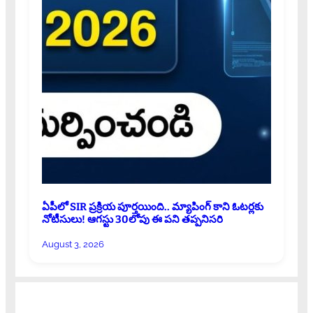
ఏపీలో SIR ప్రక్రియ పూర్తయింది.. మ్యాపింగ్ కాని ఓటర్లకు
నోటీసులు! ఆగస్టు 30లోపు ఈ పని తప్పనిసరి
August 3, 2026