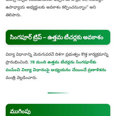
డీఎస్సీ నిర్వహించబడుతుంది. ఇచ్చిన మాట ప్రకారం, నిరుద్యోగ
ఉపాధ్యాయ అభ్యర్థులకు అవకాశం కల్పించనున్నాం” అని
తెలిపారు.
సింగపూర్‌ ట్రిప్‌ – ఉత్తమ టీచర్లకు అవకాశం
విద్యా విధానాన్ని మెరుగుపరచే దిశగా ప్రభుత్వం కొత్త కార్యక్రమాన్ని
ప్రారంభించింది.
78 మంది ఉత్తమ టీచర్లను సింగపూర్‌కు
పంపించి విద్యా విధానంపై అధ్యయనం చేయించే ప్రణాళికను
మంత్రి వెల్లడించారు.
ముగింపు