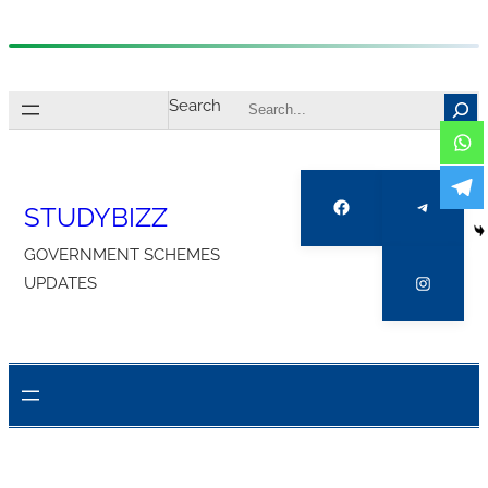
Skip
to
Search
content
Facebook
Telegra
STUDYBIZZ
GOVERNMENT SCHEMES
Instagr
UPDATES