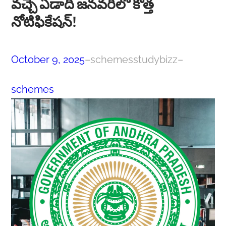
వచ్చే ఏడాది జనవరిలో కొత్త
నోటిఫికేషన్!
October 9, 2025
–
schemesstudybizz
–
schemes