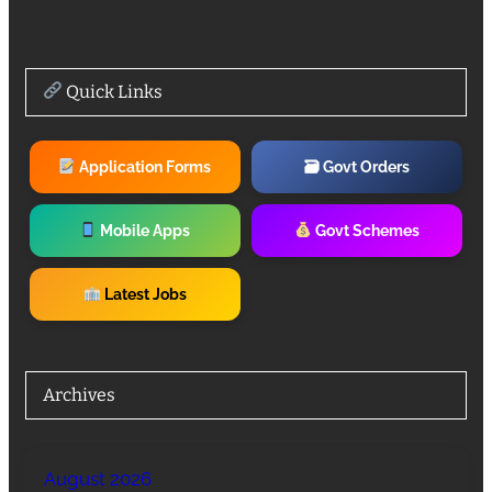
Quick Links
Application Forms
🗃 Govt Orders
Mobile Apps
Govt Schemes
Latest Jobs
Archives
August 2026