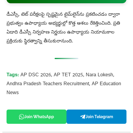
డీఎస్సీ, టెట్‌ పరీక్షలపై స్పష్టమైన టైమ్‌లైన్‌ను ప్రకటించడం ద్వారా
ప్రభుత్వం ఉపాధ్యాయ అభ్యర్థుల్లో కొత్త ఆశలు రేకెత్తించింది. ప్రతి
ఏడాది డీఎస్సీ నిర్వహణ నిర్ణయం ఉపాధ్యాయ నియామకాల
ప్రక్రియకు స్థిరత్వాన్ని తీసుకురానుంది.
Tags:
AP DSC 2026, AP TET 2025, Nara Lokesh,
Andhra Pradesh Teachers Recruitment, AP Education
News
Join WhatsApp
Join Telegram