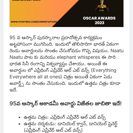
95 వ ఆస్కార్ పురస్కారాల ప్రదానోత్సవ కార్యక్రమం
అట్టహాసంగా ముగిసింది. ఇందులో తొలిసారిగా భారత్ ఏకంగా
రెండు అవార్డులను సొంతం చేసుకోవడం గొప్ప విషయం. Naatu
Naatu పాట కు మరియు elephant whisperes ఈ సారి
భారత సినీ రంగాన్ని విశ్వవ్యాప్తం చేశాయు. అయితే ఈ
అవార్డుల లో ఎవ్రీథింగ్ ఎవ్రీవేర్ ఆల్ ఎట్ వన్స్ (Everything
Everywhere all at ones) చిత్రం అయితే ఏకంగా ఏడు
అవార్డ్స్ ను సొంతం చేసుకుంది. ఇందులో ఉత్తమ చిత్రం కూడా
ఇదే.
95వ ఆస్కార్‌ అకాడమీ అవార్డు విజేతల జాబితా ఇదే!
ఉత్తమ చిత్రం: ఎవ్రీథింగ్ ఎవ్రీవేర్ ఆల్ ఎట్ వన్స్
ఉత్తమ దర్శకుడు: డానియెల్‌ క్వాన్‌, డానియెల్‌ షైనెర్ట్‌
(ఎవ్రీథింగ్ ఎవ్రీవేర్ ఆల్ ఎట్ వన్స్)