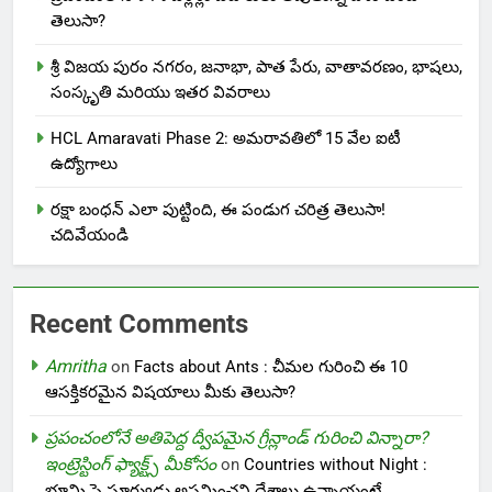
తెలుసా?
శ్రీ విజయ పురం నగరం, జనాభా, పాత పేరు, వాతావరణం, భాషలు,
సంస్కృతి మరియు ఇతర వివరాలు
HCL Amaravati Phase 2: అమరావతిలో 15 వేల ఐటీ
ఉద్యోగాలు
రక్షా బంధన్ ఎలా పుట్టింది, ఈ పండుగ చరిత్ర తెలుసా!
చదివేయండి
Recent Comments
Amritha
on
Facts about Ants : చీమల గురించి ఈ 10
ఆసక్తికరమైన విషయాలు మీకు తెలుసా?
ప్రపంచంలోనే అతిపెద్ద ద్వీపమైన గ్రీన్లాండ్ గురించి విన్నారా?
ఇంట్రెస్టింగ్ ఫ్యాక్ట్స్ మీకోసం
on
Countries without Night :
భూమి పై సూర్యుడు అస్తమించని దేశాలు ఉన్నాయంటే