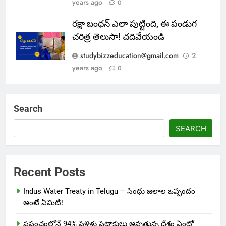
years ago
0
రక్షా బంధన్ ఎలా పుట్టింది, ఈ పండుగ
చరిత్ర తెలుసా! చదివేయండి
studybizzeducation@gmail.com
2
years ago
0
Search
SEARCH
Recent Posts
Indus Water Treaty in Telugu – సింధు జలాల ఒప్పందం
అంటే ఏమిటి!
ప్రపంచంలోనే 94% పెళ్లిళ్లు పెటాకులు అవుతున్న దేశం ఏంటో