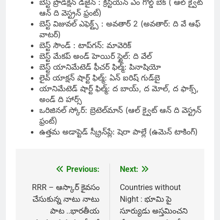
బెస్ట్ ప్రొడక్షన్ డిజైన్ : క్రిస్టియన్ ఎం గోల్డ్ బెక్ ( ఆల్ క్వైట్
ఆన్ ది వెస్ట్రన్ ఫ్రంట్)
బెస్ట్ విజువల్ ఎఫెక్ట్స్ : అవతార్ 2 (అవతార్: ది వే ఆఫ్
వాటర్)
బెస్ట్‌ సౌండ్‌ : టాప్‌గన్: మావెరిక్‌
బెస్ట్‌ మేకప్‌ అండ్‌ హెయిర్‌ స్టైల్‌: ది వేల్‌
బెస్ట్‌ యానిమేటెడ్‌ ఫీచర్‌ ఫిల్మ్‌: పినాషియో
లైవ్‌ యాక్షన్‌ షార్ట్‌ ఫిల్మ్‌: ఏన్‌ ఐరిష్‌ గుడ్‌బై
యానిమేటెడ్‌ షార్ట్‌ ఫిల్మ్‌: ద బాయ్‌, ద మోల్‌, ద ఫాక్స్‌,
అండ్‌ ది హార్స్‌
ఒరిజినల్‌ స్కోర్‌: బ్రెటెల్‌మాన్‌ (ఆల్ క్వైట్ ఆన్ ది వెస్ట్రన్
ఫ్రంట్)
ఉత్తమ అడాప్టెడ్‌ స్క్రీన్‌ప్లే: షెరా పాల్లే (ఉమెన్‌ టాకింగ్‌)
Previous:
Next:
Post
navigation
RRR – ఆస్కార్ కైవసం
Countries without
చేసుకున్న నాటు నాటు
Night : భూమి పై
పాట ..భారతీయ
సూర్యుడు అస్తమించని