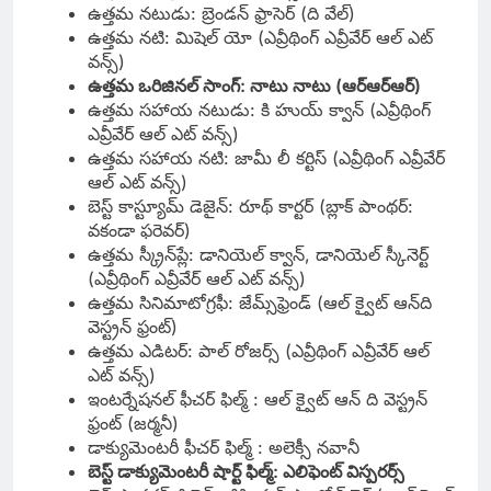
ఉత్తమ నటుడు: బ్రెండన్‌ ఫ్రాసెర్‌ (ది వేల్‌)
ఉత్తమ నటి: మిషెల్‌ యో (ఎవ్రీథింగ్ ఎవ్రీవేర్ ఆల్ ఎట్
వన్స్)
ఉత్తమ ఒరిజినల్‌ సాంగ్‌: నాటు నాటు (ఆర్‌ఆర్‌ఆర్‌)
ఉత్తమ సహాయ నటుడు: కి హుయ్‌ క్వాన్‌ (ఎవ్రీథింగ్
ఎవ్రీవేర్ ఆల్ ఎట్ వన్స్)
ఉత్తమ సహాయ నటి: జామీ లీ కర్టిస్‌ (ఎవ్రీథింగ్ ఎవ్రీవేర్
ఆల్ ఎట్ వన్స్)
బెస్ట్‌ కాస్ట్యూమ్‌ డెజైన్‌: రూథ్‌ కార్టర్‌ (బ్లాక్‌ పాంథర్‌:
వకండా ఫరెవర్‌)
ఉత్తమ స్క్రీన్‌ప్లే: డానియెల్‌ క్వాన్‌, డానియెల్‌ స్కీనెర్ట్‌
(ఎవ్రీథింగ్ ఎవ్రీవేర్ ఆల్ ఎట్ వన్స్)
ఉత్తమ సినిమాటోగ్రఫీ: జేమ్స్‌ఫ్రెండ్‌ (ఆల్‌ క్వైట్‌ ఆన్‌ది
వెస్ట్రన్‌ ఫ్రంట్‌)
ఉత్తమ ఎడిటర్‌: పాల్‌ రోజర్స్‌ (ఎవ్రీథింగ్ ఎవ్రీవేర్ ఆల్
ఎట్ వన్స్)
ఇంటర్నేషనల్‌ ఫీచర్‌ ఫిల్మ్‌ : ఆల్‌ క్వైట్‌ ఆన్‌ ది వెస్ట్రన్‌
ఫ్రంట్‌ (జర్మనీ)
డాక్యుమెంటరీ ఫీచర్‌ ఫిల్మ్‌ : అలెక్సీ నవానీ
బెస్ట్‌ డాక్యుమెంటరీ షార్ట్‌ ఫిల్మ్‌: ఎలిఫెంట్‌ విస్పరర్స్‌