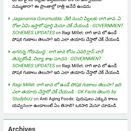
నమ్ముతారా? ఈ ప్రాంతాల్లో రాత్రి అనేదే ఉండదు
Jagananna Gorumudda: నేటి నుంచి పిల్లలకు రాగి జావ..ఏ
రోజు ఏమి ఇస్తారో పూర్తి మెనూ చెక్ చేయండి - GOVERNMENT
SCHEMES UPDATES
on
Ragi Millet: రాగి జావ లో ఉండే
పోషక గుణాలు తెలుసా? ఇది ఎలా తయారు చేస్తారో చెక్ చేయండి
జగనన్న గోరుముద్ద : రాగి జావ కోసం ఎవరి గ్లాస్ వారే
తెచ్చుకోండి..విద్యా శాఖ సూచన - GOVERNMENT
SCHEMES UPDATES
on
Ragi Millet: రాగి జావ లో ఉండే
పోషక గుణాలు తెలుసా? ఇది ఎలా తయారు చేస్తారో చెక్ చేయండి
Ragi Millet: రాగి జావ లో ఉండే పోషక గుణాలు తెలుసా? ఇది
ఎలా తయారు చేస్తారో చెక్ చేయండి - GK Facts తెలుగు by
Studybizz
on
Anti Aging Foods: పురుషులు ఎక్కువ కాలం
యవ్వనంగా ఉండాలంటే ఏం తినాలి? ఒకసారి మెనూ చూడండి
Archives