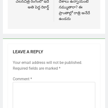
చలనచిత్ర రంగంలో ఇదే
దేశాలు ఉన్నాయంటే
అతి పెద్ద రికార్డ్
నమ్ముతారా? ఈ
ప్రాంతాల్లో రాత్రి అనేదే
ఉండదు
LEAVE A REPLY
Your email address will not be published.
Required fields are marked
*
Comment
*