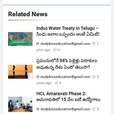
Related News
Indus Water Treaty in Telugu –
సింధు జలాల ఒప్పందం అంటే ఏమిటి!
studybizzeducation@gmail.com
1
year ago
0
ప్రపంచంలోనే 94% పెళ్లిళ్లు పెటాకులు
అవుతున్న దేశం ఏంటో తెలుసా?
studybizzeducation@gmail.com
2
years ago
0
HCL Amaravati Phase 2:
అమరావతిలో 15 వేల ఐటీ ఉద్యోగాలు
studybizzeducation@gmail.com
2