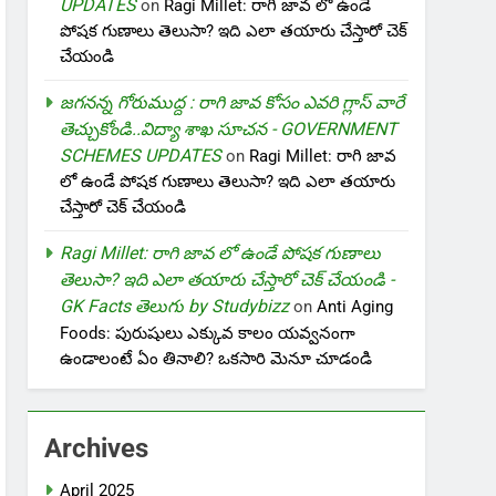
UPDATES
on
Ragi Millet: రాగి జావ లో ఉండే
పోషక గుణాలు తెలుసా? ఇది ఎలా తయారు చేస్తారో చెక్
చేయండి
జగనన్న గోరుముద్ద : రాగి జావ కోసం ఎవరి గ్లాస్ వారే
తెచ్చుకోండి..విద్యా శాఖ సూచన - GOVERNMENT
SCHEMES UPDATES
on
Ragi Millet: రాగి జావ
లో ఉండే పోషక గుణాలు తెలుసా? ఇది ఎలా తయారు
చేస్తారో చెక్ చేయండి
Ragi Millet: రాగి జావ లో ఉండే పోషక గుణాలు
తెలుసా? ఇది ఎలా తయారు చేస్తారో చెక్ చేయండి -
GK Facts తెలుగు by Studybizz
on
Anti Aging
Foods: పురుషులు ఎక్కువ కాలం యవ్వనంగా
ఉండాలంటే ఏం తినాలి? ఒకసారి మెనూ చూడండి
Archives
April 2025