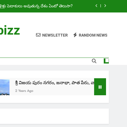
్లిళ్లు పెటాకులు అవుతున్న దేశం ఏంటో తెలుసా?
రణం, భాషలు, సంస్కృతి మరియు ఇతర వివరాలు
bizz
ase 2: అమరావతిలో 15 వేల ఐటీ ఉద్యోగాలు
NEWSLETTER
RANDOM NEWS
Telugu – సింధు జలాల ఒప్పందం అంటే ఏమిటి!
్లిళ్లు పెటాకులు అవుతున్న దేశం ఏంటో తెలుసా?
రణం, భాషలు, సంస్కృతి మరియు ఇతర వివరాలు
ase 2: అమరావతిలో 15 వేల ఐటీ ఉద్యోగాలు
్రీ విజయ పురం నగరం, జనాభా, పాత పేరు, వాతావరణం, భాషలు, సంస్క
 Years Ago