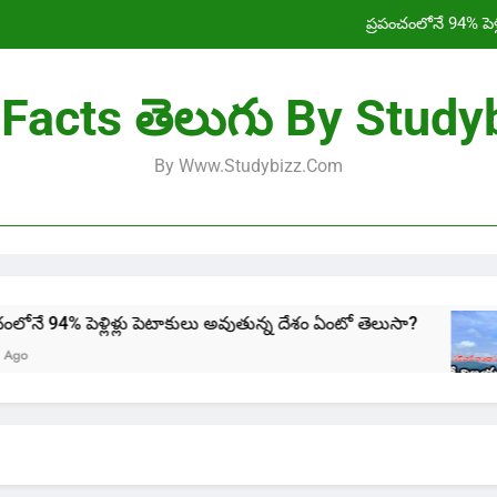
ప్రపంచంలోనే 94% పెళ
శ్రీ విజయ పురం నగరం, జనాభా, పాత పేరు, వాతావ
Facts తెలుగు By Study
HCL Amaravati Ph
By Www.studybizz.com
Indus Water Treaty in 
ప్రపంచంలోనే 94% పెళ
శ్రీ విజయ పురం నగరం, జనాభా, పాత పేరు, వాతావ
HCL Amaravati Ph
 పెళ్లిళ్లు పెటాకులు అవుతున్న దేశం ఏంటో తెలుసా?
శ
2