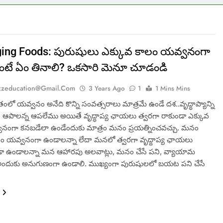
ging Foods: పురుషులు ఎక్కువ కాలం యవ్వనంగా
టే ఏం తినాలి? ఒకసారి మెనూ చూడండి
zzeducation@gmail.com
3 Years Ago
1
1 Mins Mins
తంలో యవ్వనం అనేది కొన్ని సంవత్సరాలు మాత్రమే ఉండే దశ..వృద్ధాప్యాన్ని
పాలన్న ఆపలేము అయితే వృద్ధాప్య ఛాయలు త్వరగా రాకుండా ఎక్కువ
నంగా కనబడేలా ఉండేందుకు మాత్రం మనం ప్రయత్నించవచ్చు. మనం
లం యవ్వనంగా ఉండాలన్నా లేదా మనలో త్వరగా వృద్దాప్య ఛాయలు
 ఉండాలన్నా మన ఆహారపు అలవాట్లు, మనం చేసే పని, వ్యాయామ
అందుకు అనుగుణంగా ఉండాలి. ముఖ్యంగా పురుషులలో బయట పని చేసే