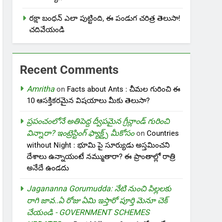
రక్షా బంధన్ ఎలా పుట్టింది, ఈ పండుగ చరిత్ర తెలుసా!
చదివేయండి
Recent Comments
Amritha
on
Facts about Ants : చీమల గురించి ఈ
10 ఆసక్తికరమైన విషయాలు మీకు తెలుసా?
ప్రపంచంలోనే అతిపెద్ద ద్వీపమైన గ్రీన్లాండ్ గురించి
విన్నారా? ఇంట్రెస్టింగ్ ఫ్యాక్ట్స్ మీకోసం
on
Countries
without Night : భూమి పై సూర్యుడు అస్తమించని
దేశాలు ఉన్నాయంటే నమ్ముతారా? ఈ ప్రాంతాల్లో రాత్రి
అనేదే ఉండదు
Jagananna Gorumudda: నేటి నుంచి పిల్లలకు
రాగి జావ..ఏ రోజు ఏమి ఇస్తారో పూర్తి మెనూ చెక్
చేయండి - GOVERNMENT SCHEMES