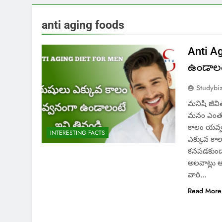
anti aging foods
Anti A
ఉండాలం
Studybi
మనిషి జీవి
మనం ఎంత ఆ
కాలం యవ్వ
INTERESTING FACTS
ఎక్కువ కా
కనపడకుండా
అలవాట్లు 
వారి…
Read More