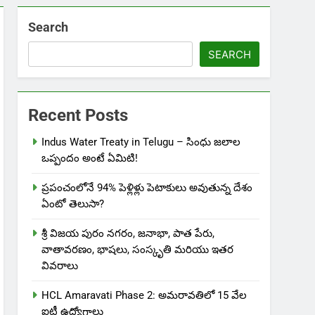
Search
SEARCH
Recent Posts
Indus Water Treaty in Telugu – సింధు జలాల
ఒప్పందం అంటే ఏమిటి!
ప్రపంచంలోనే 94% పెళ్లిళ్లు పెటాకులు అవుతున్న దేశం
ఏంటో తెలుసా?
శ్రీ విజయ పురం నగరం, జనాభా, పాత పేరు,
వాతావరణం, భాషలు, సంస్కృతి మరియు ఇతర
వివరాలు
HCL Amaravati Phase 2: అమరావతిలో 15 వేల
ఐటీ ఉద్యోగాలు