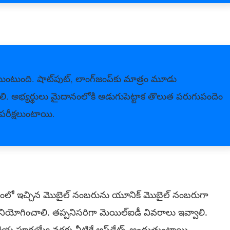
టుంది. షాట్‌పుట్‌, లాంగ్‌జంప్‌కు మాత్రం మూడు
. అభ్యర్థులు మైదానంలోకి అడుగుపెట్టాక తొలుత పరుగుపందెం
 పరీక్షలుంటాయి.
 సమయంలో ఇచ్చిన మొబైల్‌ నంబరును యూనిక్‌ మొబైల్‌ నంబరుగా
ినియోగించాలి. తప్పనిసరిగా మెయిల్‌ఐడీ వివరాలు ఇవ్వాలి.