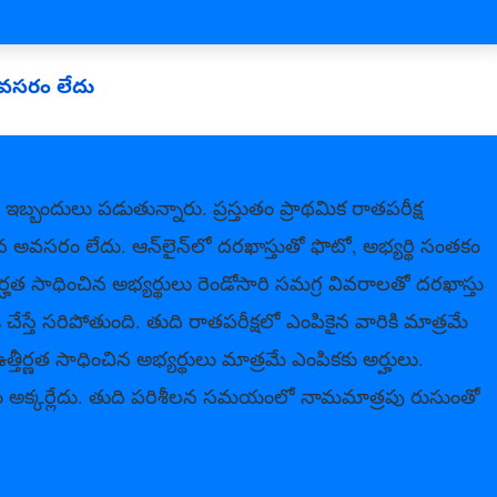
అవసరం లేదు
బ్బందులు పడుతున్నారు. ప్రస్తుతం ప్రాథమిక రాతపరీక్ష
సిన అవసరం లేదు. ఆన్‌లైన్‌లో దరఖాస్తుతో ఫొటో, అభ్యర్థి సంతకం
 అర్హత సాధించిన అభ్యర్థులు రెండోసారి సమగ్ర వివరాలతో దరఖాస్తు
చేస్తే సరిపోతుంది. తుది రాతపరీక్షలో ఎంపికైన వారికి మాత్రమే
్తీర్ణత సాధించిన అభ్యర్థులు మాత్రమే ఎంపికకు అర్హులు.
నే భయం అక్కర్లేదు. తుది పరిశీలన సమయంలో నామమాత్రపు రుసుంతో