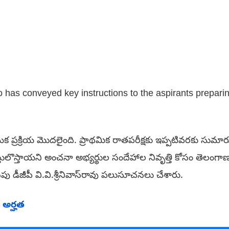
as conveyed key instructions to the aspirants prepari
 ప్రక్రియ మొదలైంది. ప్రాథమిక రాతపరీక్షకు ఇప్పటివరకు సుమార
్తులొస్తాయని అంచనా అభ్యర్థుల సందేహాల నివృత్తి కోసం తెలంగా
ు డీజీపీ వి.వి.శ్రీనివాస్‌రావు పలుసూచనలు చేశారు.
 అర్హత