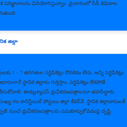
ిక పరిజ్ఞానాలను వినియోగిస్తున్నాం. మైదానంలో సీసీ కెమెరాల
గుతుంది.
ిక జిల్లా
 1 – 7 తరగతుల సర్టిఫికెట్లు దొరకడం లేదు. అన్ని సర్టిఫికెట్లు
ే స్థానిక జిల్లాను గుర్తిస్తాం. సర్టిఫికెట్లు లేకపోతే
ీసుకోవాలి. ఈడబ్ల్యూఎస్‌ ధ్రువీకరణపత్రాలనూ తహసీల్దారు
ల కానిస్టేబుల్‌ పోస్టులు జిల్లా కేడర్‌వే. స్థానిక జిల్లావాసులకే
ప్పటి నుంచే ధ్రువీకరణపత్రాలను సమకూర్చుకోవడంపై దృష్టి