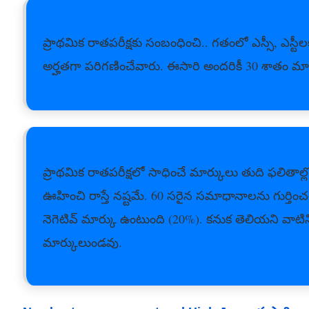
ప్రాథమిక రాతపరీక్షకు సంబంధించి.. గతంలో ఎస్సీ, ఎస్
అర్హతగా పరిగణించేవారు. ఈసారి అందరికీ 30 శాతం మార
ప్రాథమిక రాతపరీక్షలో సాధించే మార్కులు తుది ఫలిత
ఊహించి రాస్తే నష్టమే. 60 సరైన సమాధానాలను గుర్తిం
నెగెటివ్‌ మార్కు ఉంటుంది (20%). కనుక తెలియని వాటిన
మార్కులుండవు.