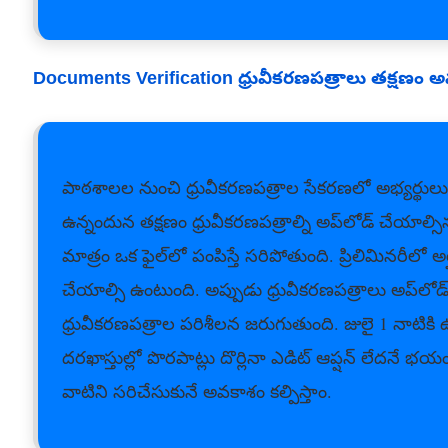
Documents Verification ధ్రువీకరణపత్రాలు తక్షణం 
పాఠశాలల నుంచి ధ్రువీకరణపత్రాల సేకరణలో అభ్యర్థులు ఇ
ఉన్నందున తక్షణం ధ్రువీకరణపత్రాల్ని అప్‌లోడ్‌ చేయాల్
మాత్రం ఒక ఫైల్‌లో పంపిస్తే సరిపోతుంది. ప్రిలిమినరీలో
చేయాల్సి ఉంటుంది. అప్పుడు ధ్రువీకరణపత్రాలు అప్‌లోడ్‌ 
ధ్రువీకరణపత్రాల పరిశీలన జరుగుతుంది. జులై 1 నాటికి ఉత
దరఖాస్తుల్లో పొరపాట్లు దొర్లినా ఎడిట్‌ ఆప్షన్‌ లేద
వాటిని సరిచేసుకునే అవకాశం కల్పిస్తాం.