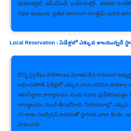
థియోడలైట్‌, ఆర్‌ఎఫ్‌ఐడీ, బయోమెట్రిక్‌.. తదితర సాంకేత
నిఘా ఉంటుంది. ప్రతిభ ఆధారంగా మాత్రమే ఎంపిక జరు
Local Reservation : ఏడేళ్లలో ఎక్కువ కాలమున్నదే స్థాన
కొన్ని ప్రైవేటు పాఠశాలలు మూతపడిన కారణంగా అభ్యర్థులకు
లభించకపోతే ఏడేళ్లలో ఎక్కువ కాలం చదివిన పాఠశాల ఆధారంగాన
తహసీల్దారు కార్యాలయం నుంచి నివాస ధ్రువీకరణపత్రం త
కార్యాలయం నుంచే తీసుకోవాలి. నియామకాల్లో ఎక్కువ సంఖ్య గ
95 శాతం రిజర్వేషన్‌ కావడంతో స్థానికత చాలా కీలకం. ఇ
సారించాలి.