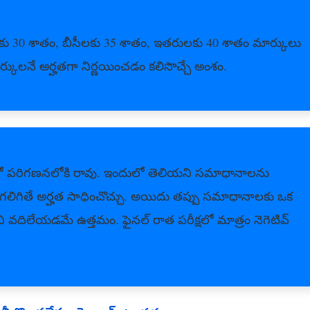
టీలకు 30 శాతం, బీసీలకు 35 శాతం, ఇతరులకు 40 శాతం మార్కులు
్కులనే అర్హతగా నిర్ణయించడం కలిసొచ్చే అంశం.
ాల్లో పరిగణనలోకి రావు. ఇందులో తెలియని సమాధానాలను
చగలిగితే అర్హత సాధించొచ్చు. అయిదు తప్పు సమాధానాలకు ఒక
ి వదిలేయడమే ఉత్తమం. ఫైనల్ రాత పరీక్షలో మాత్రం నెగెటివ్‌