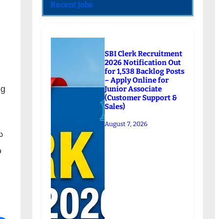
Recent Jobs
SBI Clerk Recruitment
2026 Notification Out
for 1,538 Backlog Posts
– Apply Online for
ng
Junior Associate
(Customer Support &
Sales)
August 7, 2026
ు
ణ