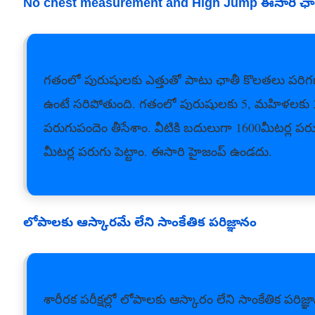
No chest measurement and High Jump ఈసారి ఛాతీ
గతంలో పురుషులకు ఎత్తుతో పాటు ఛాతీ కొలతలు పరిగణనలో
ఉంటే సరిపోతుంది. గతంలో పురుషులకు 5, మహిళలకు 3 ఈ
పరుగుపందెం తీసేశాం. వీటికి బదులుగా 1600మీటర్ల 
మీటర్ల పరుగు పెట్టాం. ఈసారి హైజంప్‌ ఉండదు.
లోపాలకు ఆస్కారమే లేని సాంకేతిక పరిజ్ఞానం
శారీరక పరీక్షల్లో లోపాలకు ఆస్కారం లేని సాంకేతిక పరిజ