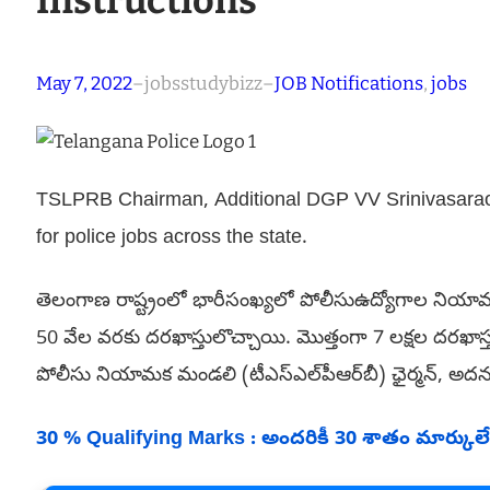
Instructions
May 7, 2022
–
jobsstudybizz
–
JOB Notifications
, 
jobs
TSLPRB Chairman, Additional DGP VV Srinivasarao h
for police jobs across the state.
తెలంగాణ‌ రాష్ట్రంలో భారీసంఖ్యలో పోలీసుఉద్యోగాల నియామక
50 వేల వరకు దరఖాస్తులొచ్చాయి. మొత్తంగా 7 లక్షల దరఖాస
పోలీసు నియామక మండలి (టీఎస్‌ఎల్‌పీఆర్‌బీ) ఛైర్మన్‌, అదనప
30 % Qualifying Marks : అందరికీ 30 శాతం మార్కులే