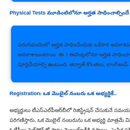
Physical Tests మూడింటిలోనూ అర్హత సాధించాల్సిందే
పరుగుపందెంలో అర్హత సాధించేందుకు ఒకేసారి అవకాశముం
అవకాశాలుంటాయి. ఈ 3 ఈవెంట్లలోనూ అర్హత సాధించాలి
పూర్తిచేయాల్సి ఉంటుంది. తర్వాతే కొలతలు, లాంగ్‌జంప్‌
Registration: ఒక మొబైల్‌ నంబరు ఒక అభ్యర్థికే..
అభ్యర్థులు టీఎస్‌ఎల్‌పీఆర్‌బీలో రిజిస్ట్రేషన్‌ చేసుకునే
పరిగణిస్తారు. ఒక మొబైల్‌ నంబరును ఒక అభ్యర్థి మాత్రమే వ