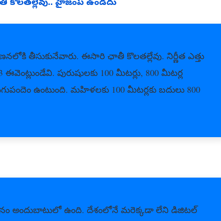
 కొలతల్లేవు.. హైజంప్‌ ఉండదు
కి తీసుకునేవారు. ఈసారి ఛాతీ కొలతల్లేవు. నిర్ణీత ఎత్తు
వెంట్లుండేవి. పురుషులకు 100 మీటర్లు, 800 మీటర్ల
పరుగుపందెం ఉంటుంది. మహిళలకు 100 మీటర్లకు బదులు 800
్ఞానం అందుబాటులో ఉంది. దేశంలోనే మరెక్కడా లేని డిజిటల్‌