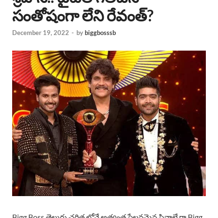
సంతోషంగా లేని రేవంత్?
December 19, 2022
-
by
biggbosssb
Bigg Boss తెలుగు చరిత్ర లోనే అత్యంత పేలవమైన ఫినాలే గా Bigg