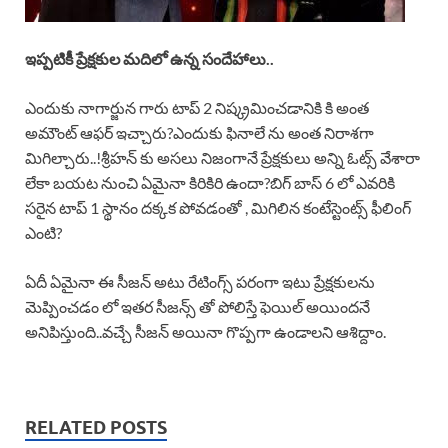
ఇప్పటికీ ప్రేక్షకుల మదిలో ఉన్న సందేహాలు..
ఎందుకు నాగార్జున గారు టాప్ 2 నిష్క్రమించడానికి కి అంత
అమౌంట్ ఆఫర్ ఇచ్చారు?ఎందుకు ఫినాలే ను అంత నిరాశగా
మిగిల్చారు..!శ్రీహన్ కు అసలు నిజంగానే ప్రేక్షకులు అన్ని ఓట్స్ వేశారా
లేకా బయట నుంచి ఏమైనా కిరికిరి ఉందా?బిగ్ బాస్ 6 లో ఎవరికి
సరైన టాప్ 1 స్థానం దక్కక పోవడంతో , మిగిలిన కంటేస్టెంట్స్ ఫీలింగ్
ఎంటి?
ఏదీ ఏమైనా ఈ సీజన్ అటు రేటింగ్స్ పరంగా ఇటు ప్రేక్షకులను
మెప్పించడం లో ఇతర సీజన్స్ తో పోలిస్తే ఫెయిల్ అయిందనే
అనిపిస్తుంది..వచ్చే సీజన్ అయినా గొప్పగా ఉండాలని ఆశిద్దాం.
RELATED POSTS