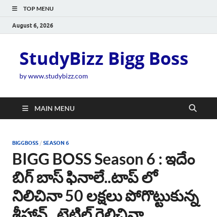
TOP MENU
August 6, 2026
StudyBizz Bigg Boss
by www.studybizz.com
MAIN MENU
BIGGBOSS
/
SEASON 6
BIGG BOSS Season 6 : ఇదేం
బిగ్ బాస్ ఫినాలే..టాప్ లో
నిలిచినా 50 లక్షలు పోగొట్టుకున్న
శ్రీహాన్.. టైటిల్ గెలిచినా