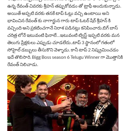
ఉన్న రేవంత్ చివరకు శ్రీహన్ తప్పుకోవడం తో ట్రాఫీ అందుకున్నాడు.
అయితే అప్పటి వరకు తనకే టాప్ ఓట్లు వచ్చి ఉంటాయి అని
భావించిన రేవంత్ కు నాగార్జున గారు టాప్ ఓటర్ షేర్ శ్రీహన్ కి
వచ్చింది అని ప్రకటించగానే నిరాశ పడినట్లు కనిపించారు.బిగ్ బాస్
చరిత్ర లోనే ఇటువంటి ఫినాలే…ఇటువంటి ట్విస్ట్ ఇప్పటి వరకు మన
తెలుగు ప్రేక్షకులు ఎప్పుడు చూడలేదు..టాప్ 3 స్థానంలో గతంలో
సోహైల్ డబ్బులు తీసుకొని వెళ్ళాడు. కానీ టాప్ 2 నిష్క్రమించడం
ఇదే తొలిసారి. Bigg Boss season 6 Telugu Winner గా మొత్తానికి
రేవంత్ నిలిచాడు.