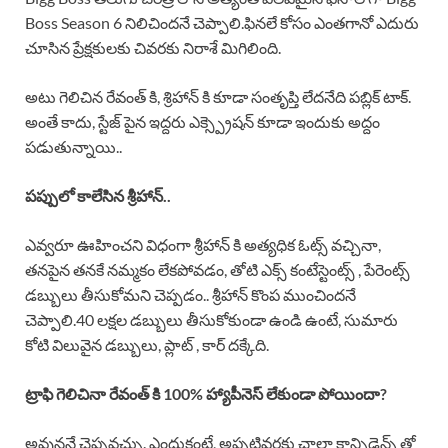
Boss Season 6 నిలిచిందనే చెప్పాలి.ఫినలే కోసం ఎంతగానో ఎదురు
చూసిన ప్రేక్షకులకు చివరకు నిరాశే మిగిలింది.
అటు గెలిచిన రేవంత్ కి, శ్రిహాన్ కి కూడా సంతృప్తి లేదనేది పబ్లిక్ టాక్.
అంతే కాదు, స్టేజ్ పైన ఇద్దరు ఎక్స్ప్రెషన్ కూడా ఇందుకు అద్దం
పడుతున్నాయి..
పప్పులో కాలేసిన శ్రీహాన్..
ఎవ్వరూ ఊహించని విధంగా శ్రీహాన్ కి అత్యధిక ఓట్స్ వచ్చినా,
తనపైన తనకే నమ్మకం లేకపోవడం, తోటి ఎక్స్ కంటేస్టెంట్స్ , పేరెంట్స్
డబ్బులు తీసుకోమని చెప్పడం.. శ్రీహాన్ కొంప ముంచిందనే
చెప్పాలి.40 లక్షల డబ్బులు తీసుకోకుండా ఉండి ఉంటే, సుమారు
కోటి విలువైన డబ్బులు, ప్లాట్ , కార్ దక్కేది.
ట్రాఫి గెలిచినా రేవంత్ కి 100% హ్యాపీనెస్ లేకుండా పోయిందా?
అవుననే చెప్పవచ్చు. ఎందుకంటే, అప్పటివరకు చాలా కాన్ఫిడెన్స్ తో