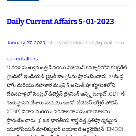
Daily Current Affairs 5-01-2023
January 27, 2023
–
studybizzeducation@gmail.com
–
currentaffairs
1) కేరళ ముఖ్యమంత్రి పినరయి విజయన్ కన్నూర్‌లోని కలెక్టరేట్
గ్రౌండ్‌లో ఇండియన్ లైబ్రరీ కాంగ్రెస్‌ను ప్రారంభించారు. 2) కేంద్ర
హోం మరియు సహకార మంత్రి శ్రీ అమిత్ షా కర్ణాటకలోని
దేవనహళ్లిలో సెంట్రల్ డిటెక్టివ్ ట్రైనింగ్ ఇన్స్టిట్యూట్ (CDTI)కి
శంకుస్థాపన చేశారు మరియు ఇండో-టిబెటన్ బోర్డర్ పోలీస్
(ITBP) నివాస మరియు పరిపాలనా సముదాయాలను
ప్రారంభించారు. 3) ఒక భారతీయ శాస్త్రవేత్త ప్రతిష్టాత్మకమైన
యూరోపియన్ మాలిక్యులర్ బయాలజీ ఆర్గనైజేషన్ (EMBO)