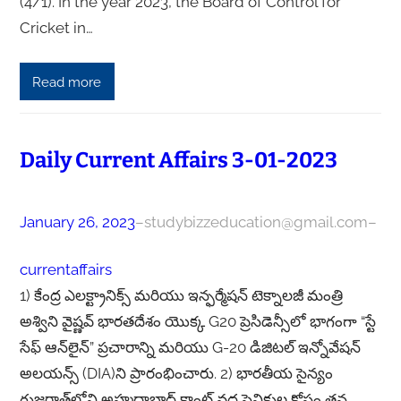
(4/1). In the year 2023, the Board of Control for
Cricket in…
Read more
Daily Current Affairs 3-01-2023
January 26, 2023
–
studybizzeducation@gmail.com
–
currentaffairs
1) కేంద్ర ఎలక్ట్రానిక్స్ మరియు ఇన్ఫర్మేషన్ టెక్నాలజీ మంత్రి
అశ్విని వైష్ణవ్ భారతదేశం యొక్క G20 ప్రెసిడెన్సీలో భాగంగా “స్టే
సేఫ్ ఆన్‌లైన్” ప్రచారాన్ని మరియు G-20 డిజిటల్ ఇన్నోవేషన్
అలయన్స్ (DIA)ని ప్రారంభించారు. 2) భారతీయ సైన్యం
గుజరాత్‌లోని అహ్మదాబాద్ కాంట్ వద్ద సైనికుల కోసం తన