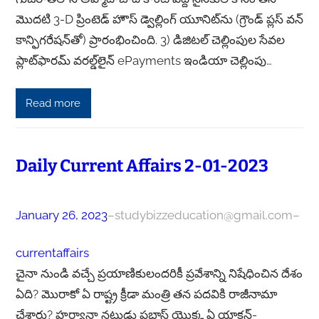
మొదటి 3-D ప్రింటెడ్ హౌస్ డ్వెల్లింగ్ యూనిట్‌ను (గ్రౌండ్ ప్లస్ వన్
కాన్ఫిగరేషన్‌తో) ప్రారంభించింది. 3) డిజిటల్ చెల్లింపుల సేవల
ప్లాట్‌ఫారమ్ వరల్డ్‌లైన్ ePayments ఇండియా చెల్లింపు…
Read more
Daily Current Affairs 2-01-2023
January 26, 2023
–
studybizzeducation@gmail.com
–
currentaffairs
చైనా నుండి వచ్చే ప్రయాణికులందరికీ ప్రవేశాన్ని నిషేధించిన దేశం
ఏది? మొరాకో ఏ రాష్ట్ర క్రీడా మంత్రి తన పదవికి రాజీనామా
చేశారు? హర్యానా నటుడు ప్రభాస్ యొక్క ఏ యాక్షన్-