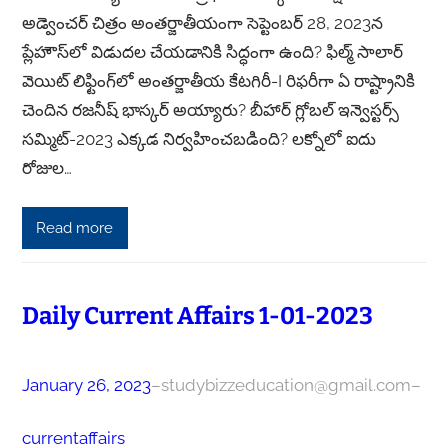
అడ్వెంచర్ చిత్రం అంతర్జాతీయంగా సెప్టెంబర్ 28, 2023న
ప్లేహౌస్‌లో విడుదల చేయడానికి సిద్ధంగా ఉంది? ఫిల్మ్ సాలార్
వెయిట్ లిఫ్టింగ్‌లో అంతర్జాతీయ కేటగిరీ-I రిఫరీగా ఏ రాష్ట్రానికి
చెందిన రజనీష్ భాస్కర్ అయ్యారు? బీహార్ గ్లోబల్ ఇన్వెస్టర్స్
సమ్మిట్-2023 ఎక్కడ నిర్వహించబడింది? లక్నోలో ఐదు
రోజుల…
Read more
Daily Current Affairs 1-01-2023
January 26, 2023
–
studybizzeducation@gmail.com
–
currentaffairs