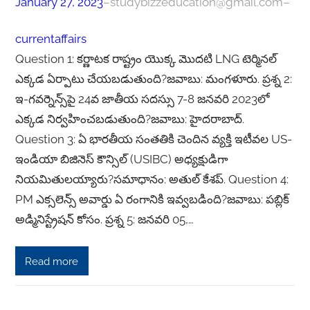
January 27, 2023
–
studybizzeducation@gmail.com
–
currentaffairs
Question 1: కర్ణాటక రాష్ట్రం యొక్క మొదటి LNG టెర్మినల్
ఎక్కడ ఏర్పాటు చేయబడుతుంది?జవాబు: మంగళూరు. ప్రశ్న 2:
ఇ-గవర్నెన్స్‌పై 24వ జాతీయ సదస్సు 7-8 జనవరి 2023లో
ఎక్కడ నిర్వహించబడుతుంది?జవాబు: హైదరాబాద్.
Question 3: ఏ భారతీయ సంతతికి చెందిన వ్యక్తి ఇటీవల US-
ఇండియా బిజినెస్ కౌన్సిల్ (USIBC) అధ్యక్షుడిగా
నియమితులయ్యారు?సమాధానం: అతుల్ కేశప్. Question 4:
PM ఎక్సలెన్స్ అవార్డు ఏ రంగానికి ఇవ్వబడింది?జవాబు: పబ్లిక్
అడ్మినిస్ట్రేషన్ కోసం. ప్రశ్న 5: జనవరి 05,…
Read more