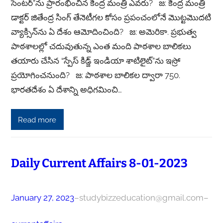
సెంటర్”ను ప్రారంభించిన కేంద్ర మంత్రి ఎవరు? జ: కేంద్ర మంత్రి
డాక్టర్ జితేంద్ర సింగ్ తేనెటీగల కోసం ప్రపంచంలోనే మొట్టమొదటి
వ్యాక్సిన్‌ను ఏ దేశం ఆమోదించింది? జ: అమెరికా. ప్రభుత్వ
పాఠశాలల్లో చదువుతున్న ఎంత మంది పాఠశాల బాలికలు
తయారు చేసిన “స్పేస్ కిడ్జ్ ఇండియా శాటిలైట్”ను ఇస్రో
ప్రయోగించనుంది? జ: పాఠశాల బాలికల ద్వారా 750.
భారతదేశం ఏ దేశాన్ని అధిగమించి…
Read more
Daily Current Affairs 8-01-2023
January 27, 2023
–
studybizzeducation@gmail.com
–