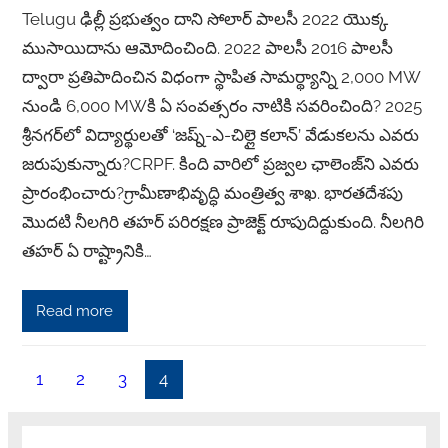
Telugu ఢిల్లీ ప్రభుత్వం దాని సోలార్ పాలసీ 2022 యొక్క
ముసాయిదాను ఆమోదించింది. 2022 పాలసీ 2016 పాలసీ
ద్వారా ప్రతిపాదించిన విధంగా స్థాపిత సామర్థ్యాన్ని 2,000 MW
నుండి 6,000 MWకి ఏ సంవత్సరం నాటికి సవరించింది? 2025
శ్రీనగర్‌లో విద్యార్థులతో ‘జష్న్-ఎ-చిల్లై కలాన్’ వేడుకలను ఎవరు
జరుపుకున్నారు?CRPF. కింది వారిలో ప్రజ్వల ఛాలెంజ్‌ని ఎవరు
ప్రారంభించారు?గ్రామీణాభివృద్ధి మంత్రిత్వ శాఖ. భారతదేశపు
మొదటి నీలగిరి తహర్ పరిరక్షణ ప్రాజెక్ట్ రూపుదిద్దుకుంది. నీలగిరి
తహర్ ఏ రాష్ట్రానికి…
Read more
1
2
3
4