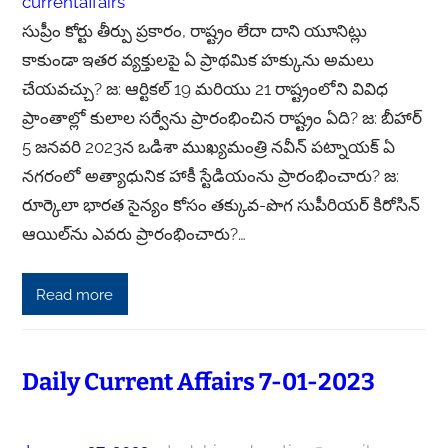
currentaffairs
సుప్రీం కోర్టు తీర్పు ప్రకారం, రాష్ట్రం లేదా దాని యూనిట్లు
కాకుండా ఇతర వ్యక్తులపై ఏ ప్రాథమిక హక్కును అమలు
చేయవచ్చు? జ: ఆర్టికల్ 19 మరియు 21 రాష్ట్రంలోని వివిధ
ప్రాంతాల్లో కులాల సర్వేను ప్రారంభించిన రాష్ట్రం ఏది? జ: బీహార్
5 జనవరి 2023న ఒడిశా ముఖ్యమంత్రి నవీన్ పట్నాయక్ ఏ
నగరంలో అత్యాధునిక హాకీ స్టేడియంను ప్రారంభించారు? జ:
రూర్కెలా భారత సైన్యం కోసం తక్కువ-పొగ సుపీరియర్ కిరోసిన్
ఆయిల్‌ను ఎవరు ప్రారంభించారు?…
Read more
Daily Current Affairs 7-01-2023