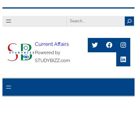
Skip
Search
to
content
Twitter
Faceboo
Inst
Current Affairs
Powered by
Link
STUDYBIZZ.com