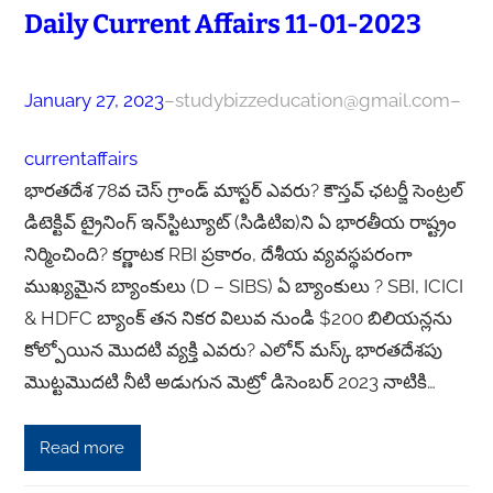
Daily Current Affairs 11-01-2023
January 27, 2023
–
studybizzeducation@gmail.com
–
currentaffairs
భారతదేశ 78వ చెస్ గ్రాండ్ మాస్టర్ ఎవరు? కౌస్తవ్ ఛటర్జీ సెంట్రల్
డిటెక్టివ్ ట్రైనింగ్ ఇన్‌స్టిట్యూట్ (సిడిటిఐ)ని ఏ భారతీయ రాష్ట్రం
నిర్మించింది? కర్ణాటక RBI ప్రకారం, దేశీయ వ్యవస్థపరంగా
ముఖ్యమైన బ్యాంకులు (D – SIBS) ఏ బ్యాంకులు ? SBI, ICICI
& HDFC బ్యాంక్ తన నికర విలువ నుండి $200 బిలియన్లను
కోల్పోయిన మొదటి వ్యక్తి ఎవరు? ఎలోన్ మస్క్ భారతదేశపు
మొట్టమొదటి నీటి అడుగున మెట్రో డిసెంబర్ 2023 నాటికి…
Read more