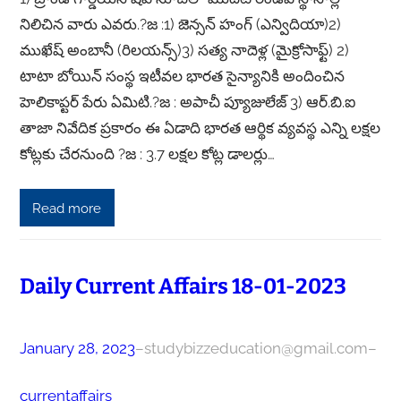
నిలిచిన వారు ఎవరు.?జ :1) జెన్సన్ హంగ్ (ఎన్విదియా)2)
ముఖేష్ అంబానీ (రిలయన్స్)3) సత్య నాదెళ్ల (మైక్రోసాఫ్ట్) 2)
టాటా బోయిన్ సంస్థ ఇటీవల భారత సైన్యానికి అందించిన
హెలికాప్టర్ పేరు ఏమిటి.?జ : అపాచీ ప్యూజులేజ్ 3) ఆర్.బి.ఐ
తాజా నివేదిక ప్రకారం ఈ ఏడాది భారత ఆర్థిక వ్యవస్థ ఎన్ని లక్షల
కోట్లకు చేరనుంది ?జ : 3.7 లక్షల కోట్ల డాలర్లు…
Read more
Daily Current Affairs 18-01-2023
January 28, 2023
–
studybizzeducation@gmail.com
–
currentaffairs