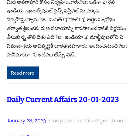
మీద అవగాహన కోసం నిర్వహించారు.?జ : ఒడిశా 2) 8వ
ఇండియా ఇంటర్నేషనల్ సైన్స్ ఫెస్టివల్ ను ఎక్కడ
నిర్వహిస్తున్నారు.?జ : మనిత్ (భోపాల్) 3) ఆర్థిక సంక్షోభం
తర్వాత శ్రీలంకకు రుణ సహాయాన్ని కొనసాగించడానికి నిర్ణయం
తీసుకున్న తొలి దేశం ఏది.?జ : ఇండియా 4) మాల్దీవులలోని ఏ
విమానాశ్రయ అభివృద్ధికి భారత సహకారం అందించనుంది.?జ :
హనీమాదూ.. 5) ఇటీవల జేమ్స్ వెబ్…
Read more
Daily Current Affairs 20-01-2023
January 28, 2023
–
studybizzeducation@gmail.com
–