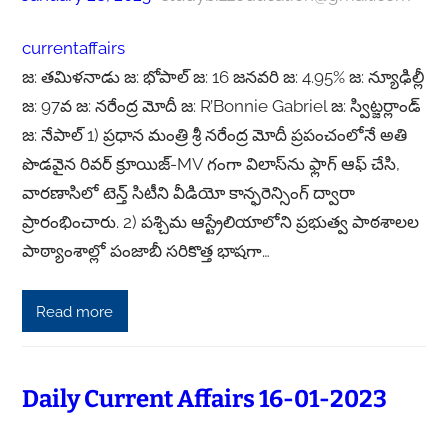
currentaffairs
జ: తమిళనాడు జ: భోపాల్ జ: 16 జనవరి జ: 4.95% జ: న్యూఢిల్లీ
జ: 97వ జ: నరేంద్ర మోదీ జ: R’Bonnie Gabriel జ: స్విట్జర్లాండ్
జ: నేపాల్ 1) ప్ర‌ధాన మంత్రి శ్రీ న‌రేంద్ర మోదీ ప్ర‌పంచంలోనే అతి
పొడవైన రివ‌ర్ క్రూయిజ్-MV గంగా విలాస్‌ను ఫ్లాగ్ ఆఫ్ చేసి,
వారణాసిలో టెన్త్ సిటీని వీడియో కాన్ఫరెన్సింగ్ ద్వారా
ప్రారంభించారు. 2) పశ్చిమ ఆస్ట్రేలియాలోని ప్రభుత్వ పాఠశాలల
పాఠ్యాంశాల్లో పంజాబీ సరికొత్త భాషగా…
Read more
Daily Current Affairs 16-01-2023