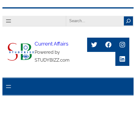
Skip
Search
to
content
Twitter
Faceboo
Inst
Current Affairs
Powered by
Link
STUDYBIZZ.com