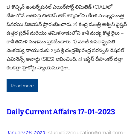
1) కొచ్చిన్ ఇంటర్నేషనల్ ఎయిర్‌పోర్ట్ లిమిటెడ్ (CIAL)లో
దేశంలోనే అతిపెద్ద బిజినెస్ జెట్ టెర్మినల్‌ను కేరళ ముఖ్యమంత్రి
పినరయి విజయన్ ప్రారంభించారు. 2) కేంద్ర మంత్రి అశ్విని వైష్ణవ్
ఉత్తర ప్రదేశ్ మరియు తమిళనాడులోని కాశీ మధ్య కొత్త రైలు –
కాశీ తమిళ సంగమం ప్రకటించారు. 3) మాజీ ఉపరాష్ట్రపతి
వెంకయ్య నాయుడుకు 25వ శ్రీ చంద్రశేఖరేంద్ర సరస్వతి నేషనల్
ఎమినెన్స్ అవార్డు (SIES) లభించింది. 4) జస్టిస్ దీపాంకర్ దత్తా
కలకత్తా హైకోర్టు న్యాయమూర్తిగా…
Read more
Daily Current Affairs 17-01-2023
January 28, 2023
–
studybizzeducation@gmail.com
–