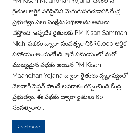
PM Kisan Maandhan Yojana: దేశంలోని
రైతుల ఆర్థిక పరిస్థితిని మెరుగుపరచడానికి కేంద్ర
ప్రభుత్వం పలు సంక్షేమ పథకాలను అమలు
చేస్తోంది. ఇప్పటికే రైతులకు PM Kisan Samman
Nidhi పథకం ద్వారా సంవత్సరానికి ₹6,000 ఆర్థిక
సహాయం అందుతోంది. ఇదే సమయంలో మరో
ముఖ్యమైన పథకం అయిన PM Kisan
Maandhan Yojana ద్వారా రైతులు వృద్ధాప్యంలో
నెలవారీ పెన్షన్ పొందే అవకాశం కల్పించింది కేంద్ర
ప్రభుత్వం. ఈ పథకం ద్వారా రైతులు 60
సంవత్సరాల…
Read more