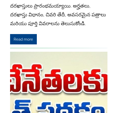
దరఖాస్తులు ప్రారంభమయ్యాయి. అర్హతలు,
దరఖాస్తు విధానం, చివరి తేదీ, అవసరమైన పత్రాలు
మరియు పూర్తి వివరాలను తెలుసుకోండి.
Read more