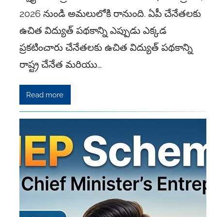
2026 నుండి అమలులోకి రానుంది. ఏపీ చేనేతలకు
ఉచిత విద్యుత్ పథకాన్ని ఎప్పుడు ఎక్కడ
ప్రకటించారు చేనేతలకు ఉచిత విద్యుత్ పథకాన్ని
రాష్ట్ర చేనేత మరియు…
Read more