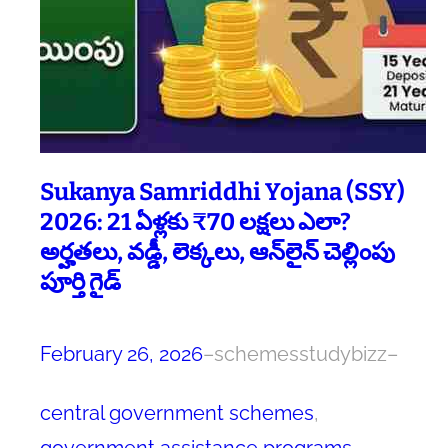
Sukanya Samriddhi Yojana (SSY)
2026: 21 ఏళ్లకు ₹70 లక్షలు ఎలా?
అర్హతలు, వడ్డీ, లెక్కలు, ఆన్‌లైన్ చెల్లింపు
పూర్తి గైడ్
February 26, 2026
–
schemesstudybizz
–
central government schemes
, 