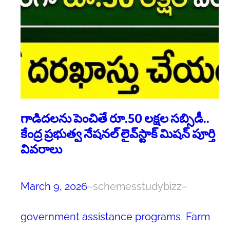
గాడిదలను పెంచితే రూ.50 లక్షల సబ్సిడీ..
కేంద్ర ప్రభుత్వ నేషనల్ లైవ్‌స్టాక్ మిషన్ పూర్తి
వివరాలు
March 9, 2026
–
schemesstudybizz
–
government assistance programs
, 
Farm