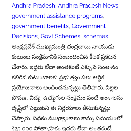
Andhra Pradesh
, 
Andhra Pradesh News
, 
government assistance programs
, 
government benefits
, 
Government
Decisions
, 
Govt Schemes
, 
schemes
ఆంధ్రప్రదేశ్ ముఖ్యమంత్రి చంద్రబాబు నాయుడు
కుటుంబ సంక్షేమానికి సంబంధించిన కీలక ప్రకటన
చేశారు. ఇద్దరు లేదా అంతకంటే ఎక్కువ సంతానం
కలిగిన కుటుంబాలకు ప్రభుత్వం పలు ఆర్థిక
ప్రయోజనాలు అందించనున్నట్లు తెలిపారు. పిల్లల
పోషణ, విద్య, ఉద్యోగుల సంక్షేమం వంటి అంశాలను
దృష్టిలో పెట్టుకుని ఈ నిర్ణయాలు తీసుకున్నట్లు
చెప్పారు. పథకం ముఖ్యాంశాలు కాన్పు సమయంలో
₹25,000 ప్రోత్సాహకం ఇద్దరు లేదా అంతకంటే