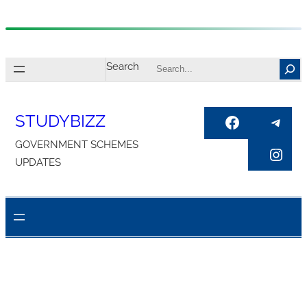
Skip
to
Search
content
STUDYBIZZ
Facebook
Tele
GOVERNMENT SCHEMES
Inst
UPDATES