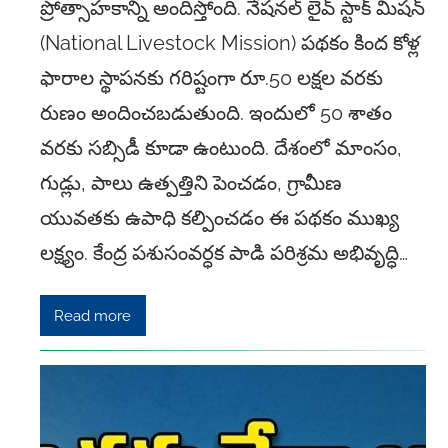
ప్రోత్సాహకాన్ని అందిస్తోంది. నేషనల్ లైవ్ స్టాక్ మిషన్
(National Livestock Mission) పథకం కింద కోళ్ల
ఫారాల స్థాపనకు గరిష్టంగా రూ.50 లక్షల వరకు
రుణం అందించబడుతుంది. ఇందులో 50 శాతం
వరకు సబ్సిడీ కూడా ఉంటుంది. దేశంలో మాంసం,
గుడ్లు, పాలు ఉత్పత్తిని పెంచడం, గ్రామీణ
యువతకు ఉపాధి కల్పించడం ఈ పథకం ముఖ్య
లక్ష్యం. కేంద్ర పశుసంవర్ధక పాడి పరిశ్రమ అభివృద్ధి…
Read more