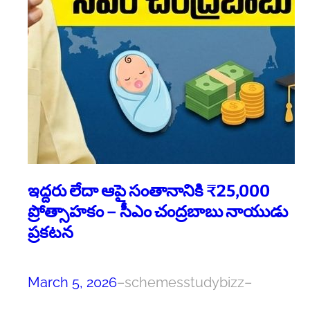
ఇద్దరు లేదా ఆపై సంతానానికి ₹25,000
ప్రోత్సాహకం – సీఎం చంద్రబాబు నాయుడు
ప్రకటన
March 5, 2026
–
schemesstudybizz
–