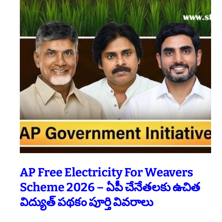
AP Free Electricity For Weavers
Scheme 2026 – ఏపీ చేనేతలకు ఉచిత
విద్యుత్ పథకం పూర్తి వివరాలు