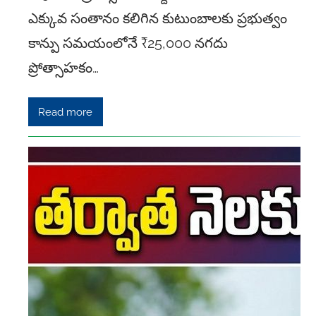
ఎక్కువ సంతానం కలిగిన కుటుంబాలకు ప్రభుత్వం
కాన్పు సమయంలోనే ₹25,000 నగదు
ప్రోత్సాహకం…
Read more