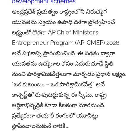
development schemes
ఆంధ్రప్రదేశ్ ప్రభుత్వం రాష్ట్రంలోని నిరుద్యోగ
యువతను స్వయం ఉపాధి దిశగా ప్రోత్సహించే
లక్ష్యంతో కొత్తగా AP Chief Minister’s
Entrepreneur Program (AP-CMEP) 2026
అనే పథకాన్ని ప్రారంభించింది. ఈ పథకం ద్వారా
యువతను ఉద్యోగాల కోసం ఎదురుచూడే స్థితి
నుంచి పారిశ్రామికవేత్తలుగా మార్చడం ప్రధాన లక్ష్యం.
“ఒక కుటుంబం – ఒక పారిశ్రామికవేత్త” అనే
కాన్సెప్ట్‌తో రూపుదిద్దుకున్న ఈ స్కీమ్, రాష్ట్ర
ఆర్థికాభివృద్ధికి కూడా కీలకంగా మారనుంది.
ప్రత్యేకంగా తయారీ రంగంలో యూనిట్లు
స్థాపించాలనుకునే వారికి…