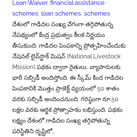
Loan Waiver
, 
financial assistance
schemes
, 
loan schemes
, 
schemes
దేశంలో గాడిదల సంఖ్య వేగంగా తగ్గిపోతున్న
నేపథ్యంలో కేంద్ర ప్రభుత్వం కీలక నిర్ణయం
తీసుకుంది. గాడిదల పెంపకాన్ని ప్రోత్సహించేందుకు
నేషనల్ లైవ్‌స్టాక్ మిషన్ (National Livestock
Mission) పథకం ద్వారా రైతులు, వ్యాపారులకు
భారీ సబ్సిడీ అందిస్తోంది. ఈ స్కీమ్ కింద గాడిదల
పెంపకానికి మొత్తం ప్రాజెక్ట్ వ్యయంలో 50 శాతం
వరకు సబ్సిడీ అందించనుంది. గరిష్ఠంగా రూ.50
లక్షల వరకు ఆర్థిక ప్రోత్సాహకం లభిస్తుంది. పథకం
లక్ష్యం దేశంలో గాడిదల సంఖ్య తగ్గిపోతున్న
పరిస్థితిని దృష్టిలో…