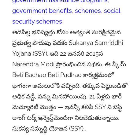
government assistance programs
, 
government benefits
, 
schemes
, 
social
security schemes
ఆడపిల్ల భవిష్యత్తు కోసం అత్యంత సురక్షితమైన
ప్రభుత్వ పొదుపు పథకం Sukanya Samriddhi
Yojana (SSY). ఇది 22 జనవరి 2015న
Narendra Modi ప్రారంభించిన పథకం. ఈ స్కీమ్
Beti Bachao Beti Padhao కార్యక్రమంలో
భాగంగా అమలులోకి వచ్చింది. తక్కువ పెట్టుబడితో
అధిక వడ్డీ, పన్ను మినహాయింపు, 21 ఏళ్లకు భారీ
మెచ్యూరిటీ మొత్తం — ఇవన్నీ కలిపి SSY ని బెస్ట్
లాంగ్ టర్మ్ ఇన్వెస్ట్‌మెంట్‌గా నిలబెడుతున్నాయి.
సుకన్య సమృద్ధి యోజన (SSY)…