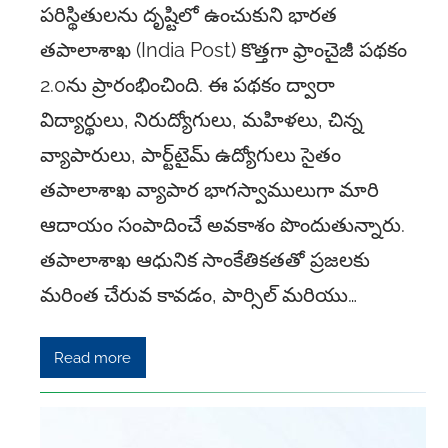
పరిస్థితులను దృష్టిలో ఉంచుకుని భారత
తపాలాశాఖ (India Post) కొత్తగా ఫ్రాంచైజీ పథకం
2.0ను ప్రారంభించింది. ఈ పథకం ద్వారా
విద్యార్థులు, నిరుద్యోగులు, మహిళలు, చిన్న
వ్యాపారులు, పార్ట్‌టైమ్ ఉద్యోగులు సైతం
తపాలాశాఖ వ్యాపార భాగస్వాములుగా మారి
ఆదాయం సంపాదించే అవకాశం పొందుతున్నారు.
తపాలాశాఖ ఆధునిక సాంకేతికతతో ప్రజలకు
మరింత చేరువ కావడం, పార్సిల్ మరియు…
Read more