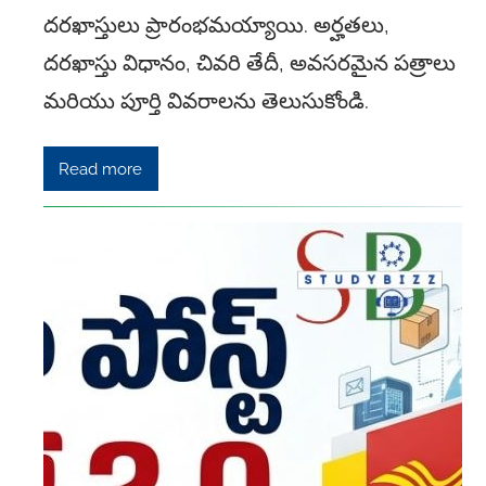
దరఖాస్తులు ప్రారంభమయ్యాయి. అర్హతలు,
దరఖాస్తు విధానం, చివరి తేదీ, అవసరమైన పత్రాలు
మరియు పూర్తి వివరాలను తెలుసుకోండి.
Read more