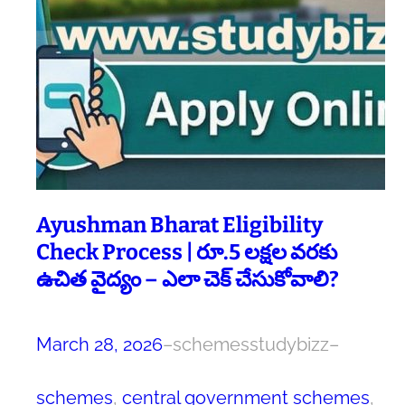
Ayushman Bharat Eligibility
Check Process | రూ.5 లక్షల వరకు
ఉచిత వైద్యం – ఎలా చెక్ చేసుకోవాలి?
March 28, 2026
–
schemesstudybizz
–
schemes
, 
central government schemes
, 