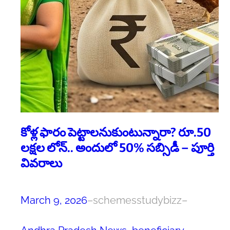
కోళ్ల ఫారం పెట్టాలనుకుంటున్నారా? రూ.50
లక్షల లోన్.. అందులో 50% సబ్సిడీ – పూర్తి
వివరాలు
March 9, 2026
–
schemesstudybizz
–