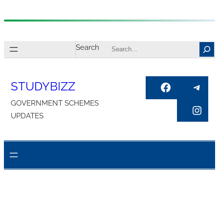
Skip
to
Search
content
STUDYBIZZ
Facebook
Tele
GOVERNMENT SCHEMES
Inst
UPDATES