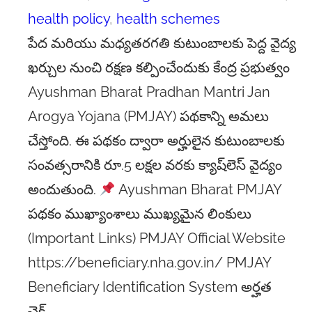
health policy
, 
health schemes
పేద మరియు మధ్యతరగతి కుటుంబాలకు పెద్ద వైద్య
ఖర్చుల నుంచి రక్షణ కల్పించేందుకు కేంద్ర ప్రభుత్వం
Ayushman Bharat Pradhan Mantri Jan
Arogya Yojana (PMJAY) పథకాన్ని అమలు
చేస్తోంది. ఈ పథకం ద్వారా అర్హులైన కుటుంబాలకు
సంవత్సరానికి రూ.5 లక్షల వరకు క్యాష్‌లెస్ వైద్యం
అందుతుంది.
Ayushman Bharat PMJAY
పథకం ముఖ్యాంశాలు ముఖ్యమైన లింకులు
(Important Links) PMJAY Official Website
https://beneficiary.nha.gov.in/ PMJAY
Beneficiary Identification System అర్హత
చెక్…