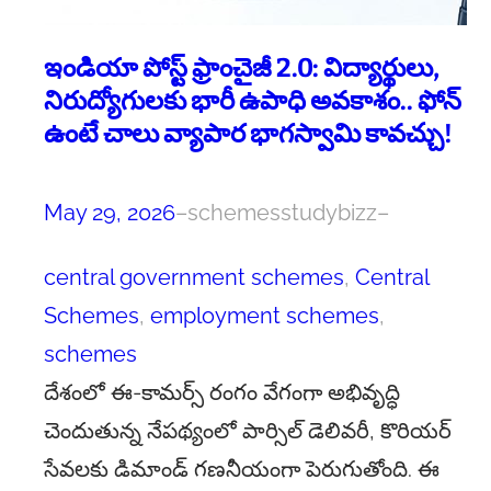
ఇండియా పోస్ట్ ఫ్రాంచైజీ 2.0: విద్యార్థులు,
నిరుద్యోగులకు భారీ ఉపాధి అవకాశం.. ఫోన్
ఉంటే చాలు వ్యాపార భాగస్వామి కావచ్చు!
May 29, 2026
–
schemesstudybizz
–
central government schemes
, 
Central
Schemes
, 
employment schemes
, 
schemes
దేశంలో ఈ-కామర్స్ రంగం వేగంగా అభివృద్ధి
చెందుతున్న నేపథ్యంలో పార్సిల్ డెలివరీ, కొరియర్
సేవలకు డిమాండ్ గణనీయంగా పెరుగుతోంది. ఈ