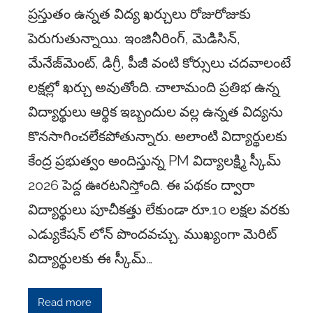
ప్రస్తుతం ఉన్నత విద్య ఖర్చులు రోజురోజుకు
పెరుగుతున్నాయి. ఇంజినీరింగ్, మెడిసిన్,
మేనేజ్‌మెంట్, డిగ్రీ, పీజీ వంటి కోర్సులు చదవాలంటే
లక్షల్లో ఖర్చు అవుతోంది. చాలామంది ప్రతిభ ఉన్న
విద్యార్థులు ఆర్థిక ఇబ్బందుల వల్ల ఉన్నత విద్యను
కొనసాగించలేకపోతున్నారు. అలాంటి విద్యార్థులకు
కేంద్ర ప్రభుత్వం అందిస్తున్న PM విద్యాలక్ష్మి స్కీమ్
2026 పెద్ద ఊరటనిస్తోంది. ఈ పథకం ద్వారా
విద్యార్థులు పూచీకత్తు లేకుండా రూ.10 లక్షల వరకు
ఎడ్యుకేషన్ లోన్ పొందవచ్చు. ముఖ్యంగా మెరిట్
విద్యార్థులకు ఈ స్కీమ్…
Read more