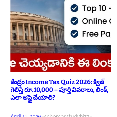
కేంద్రం Income Tax Quiz 2026: క్విజ్
గెలిస్తే రూ.10,000 – పూర్తి వివరాలు, లింక్,
ఎలా అప్లై చేయాలి?
April 11, 2026
–
schemesstudybizz
–