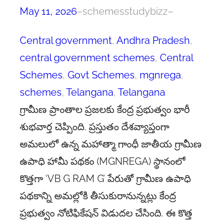
May 11, 2026
–
schemesstudybizz
–
Central government
, 
Andhra Pradesh
, 
central government schemes
, 
Central
Schemes
, 
Govt Schemes
, 
mgnrega
, 
schemes
, 
Telangana
, 
Telangana
గ్రామీణ ప్రాంతాల ప్రజలకు కేంద్ర ప్రభుత్వం భారీ
శుభవార్త చెప్పింది. ప్రస్తుతం దేశవ్యాప్తంగా
అమలులో ఉన్న మహాత్మా గాంధీ జాతీయ గ్రామీణ
ఉపాధి హామీ పథకం (MGNREGA) స్థానంలో
కొత్తగా ‘VB G RAM G’ పేరుతో గ్రామీణ ఉపాధి
పథకాన్ని అమల్లోకి తీసుకురానున్నట్లు కేంద్ర
ప్రభుత్వం నోటిఫికేషన్ విడుదల చేసింది. ఈ కొత్త