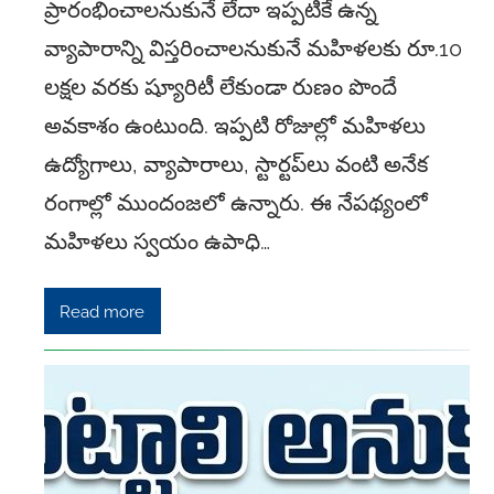
ప్రారంభించాలనుకునే లేదా ఇప్పటికే ఉన్న
వ్యాపారాన్ని విస్తరించాలనుకునే మహిళలకు రూ.10
లక్షల వరకు ష్యూరిటీ లేకుండా రుణం పొందే
అవకాశం ఉంటుంది. ఇప్పటి రోజుల్లో మహిళలు
ఉద్యోగాలు, వ్యాపారాలు, స్టార్టప్‌లు వంటి అనేక
రంగాల్లో ముందంజలో ఉన్నారు. ఈ నేపథ్యంలో
మహిళలు స్వయం ఉపాధి…
Read more