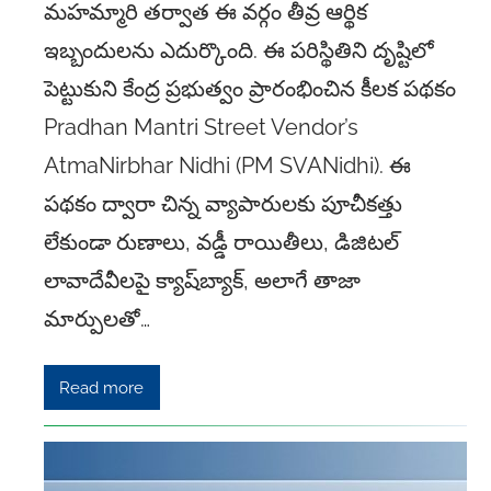
మహమ్మారి తర్వాత ఈ వర్గం తీవ్ర ఆర్థిక
ఇబ్బందులను ఎదుర్కొంది. ఈ పరిస్థితిని దృష్టిలో
పెట్టుకుని కేంద్ర ప్రభుత్వం ప్రారంభించిన కీలక పథకం
Pradhan Mantri Street Vendor’s
AtmaNirbhar Nidhi (PM SVANidhi). ఈ
పథకం ద్వారా చిన్న వ్యాపారులకు పూచీకత్తు
లేకుండా రుణాలు, వడ్డీ రాయితీలు, డిజిటల్
లావాదేవీలపై క్యాష్‌బ్యాక్, అలాగే తాజా
మార్పులతో…
Read more