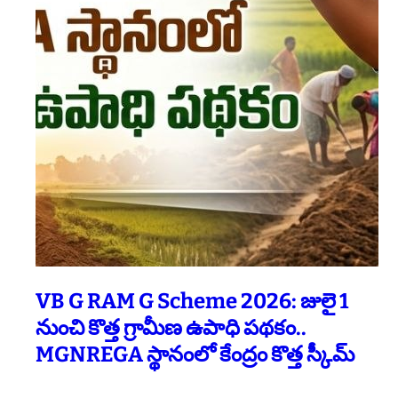
VB G RAM G Scheme 2026: జులై 1
నుంచి కొత్త గ్రామీణ ఉపాధి పథకం..
MGNREGA స్థానంలో కేంద్రం కొత్త స్కీమ్