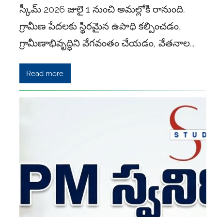
స్కీమ్ 2026 జులై 1 నుంచి అమల్లోకి రానుంది.
గ్రామీణ పేదలకు స్థిరమైన ఉపాధి కల్పించడం,
గ్రామీణాభివృద్ధిని వేగవంతం చేయడం, వేతనాల…
Read more