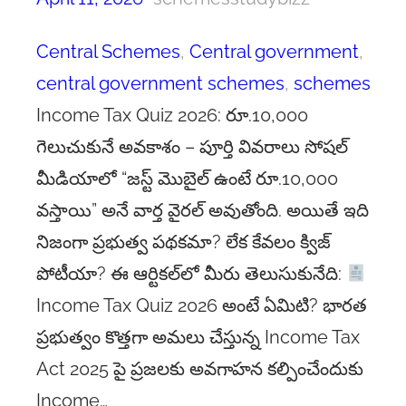
Central Schemes
, 
Central government
, 
central government schemes
, 
schemes
Income Tax Quiz 2026: రూ.10,000
గెలుచుకునే అవకాశం – పూర్తి వివరాలు సోషల్
మీడియాలో “జస్ట్ మొబైల్ ఉంటే రూ.10,000
వస్తాయి” అనే వార్త వైరల్ అవుతోంది. అయితే ఇది
నిజంగా ప్రభుత్వ పథకమా? లేక కేవలం క్విజ్
పోటీయా? ఈ ఆర్టికల్‌లో మీరు తెలుసుకునేది:
Income Tax Quiz 2026 అంటే ఏమిటి? భారత
ప్రభుత్వం కొత్తగా అమలు చేస్తున్న Income Tax
Act 2025 పై ప్రజలకు అవగాహన కల్పించేందుకు
Income…